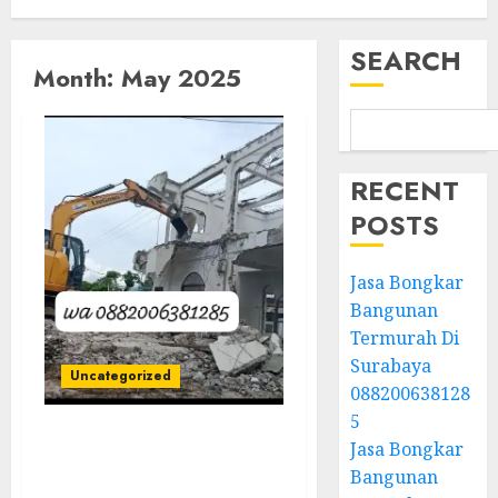
SEARCH
Month:
May 2025
RECENT
POSTS
Jasa Bongkar
Bangunan
Termurah Di
Surabaya
Uncategorized
088200638128
5
Jasa Bongkar
Jasa Bongkar Bangunan
Kota Palembang
Bangunan