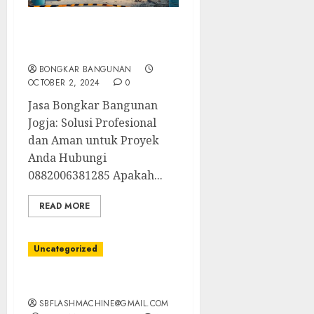
Jasa Bongkar Bangunan
Jogja
BONGKAR BANGUNAN
OCTOBER 2, 2024
0
Jasa Bongkar Bangunan
Jogja: Solusi Profesional
dan Aman untuk Proyek
Anda Hubungi
0882006381285 Apakah...
READ MORE
Uncategorized
Hello world!
SBFLASHMACHINE@GMAIL.COM