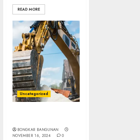
READ MORE
Uncategorized
Jasa Bongkar Bangunan
Sleman 0882006381285
BONGKAR BANGUNAN
NOVEMBER 16, 2024
0