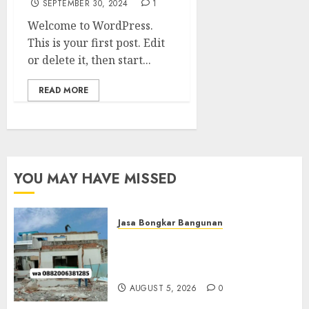
SEPTEMBER 30, 2024
1
Welcome to WordPress.
This is your first post. Edit
or delete it, then start...
READ MORE
YOU MAY HAVE MISSED
Jasa Bongkar Bangunan
Jasa Bongkar Bangunan
Termurah Di Surabaya
0882006381285
AUGUST 5, 2026
0