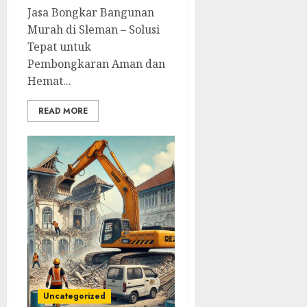
Jasa Bongkar Bangunan
Murah di Sleman – Solusi
Tepat untuk
Pembongkaran Aman dan
Hemat...
READ MORE
Uncategorized