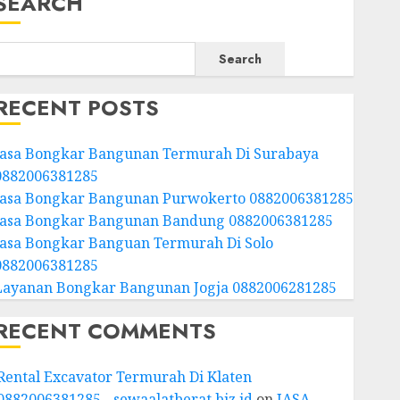
SEARCH
Search
RECENT POSTS
Jasa Bongkar Bangunan Termurah Di Surabaya
0882006381285
Jasa Bongkar Bangunan Purwokerto 0882006381285
Jasa Bongkar Bangunan Bandung 0882006381285
Jasa Bongkar Banguan Termurah Di Solo
0882006381285
Layanan Bongkar Bangunan Jogja 0882006281285
RECENT COMMENTS
Rental Excavator Termurah Di Klaten
0882006381285 - sewaalatberat.biz.id
on
JASA