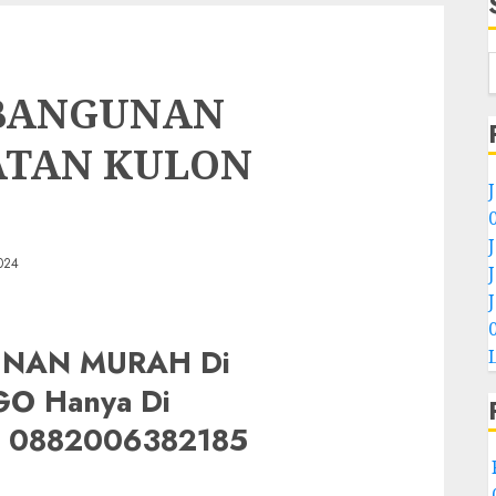
 BANGUNAN
ATAN KULON
024
NAN MURAH Di
O Hanya Di
0882006382185