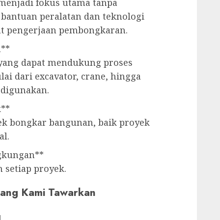
 menjadi fokus utama tanpa
bantuan peralatan dan teknologi
t pengerjaan pembongkaran.
h**
 yang dapat mendukung proses
i dari excavator, crane, hingga
p digunakan.
k**
ek bongkar bangunan, baik proyek
l.
gkungan**
 setiap proyek.
 yang Kami Tawarkan
l