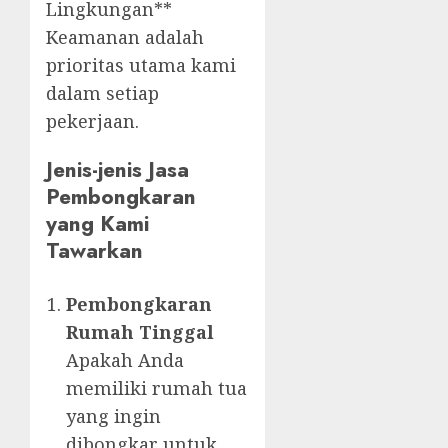
Lingkungan**
Keamanan adalah
prioritas utama kami
dalam setiap
pekerjaan.
Jenis-jenis Jasa
Pembongkaran
yang Kami
Tawarkan
Pembongkaran
Rumah Tinggal
Apakah Anda
memiliki rumah tua
yang ingin
dibongkar untuk