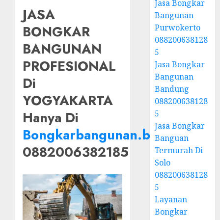
Jasa Bongkar
JASA
Bangunan
Purwokerto
BONGKAR
088200638128
BANGUNAN
5
PROFESIONAL
Jasa Bongkar
Bangunan
Di
Bandung
YOGYAKARTA
088200638128
5
Hanya Di
Jasa Bongkar
Bongkarbangunan.biz.id
Banguan
0882006382185
Termurah Di
Solo
088200638128
5
Layanan
Bongkar