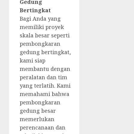
Gedung
Bertingkat
Bagi Anda yang
memiliki proyek
skala besar seperti
pembongkaran
gedung bertingkat,
kami siap
membantu dengan
peralatan dan tim
yang terlatih. Kami
memahami bahwa
pembongkaran
gedung besar
memerlukan
perencanaan dan