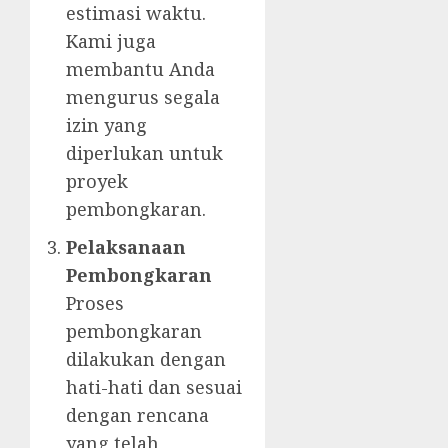
estimasi waktu.
Kami juga
membantu Anda
mengurus segala
izin yang
diperlukan untuk
proyek
pembongkaran.
Pelaksanaan
Pembongkaran
Proses
pembongkaran
dilakukan dengan
hati-hati dan sesuai
dengan rencana
yang telah