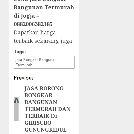
Bangunan Termurah
di Jogja –
0882006382185
Dapatkan harga
terbaik sekarang juga!
Tags:
Jasa Bongkar Bangunan
Termurah
Post
Previous
navigation
JASA BORONG
Previous
BONGKAR
post:
BANGUNAN
TERMURAH DAN
TERBAIK Di
GIRISUBO
GUNUNGKIDUL