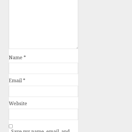
Name
*
Email
*
Website
Save my name, email, and