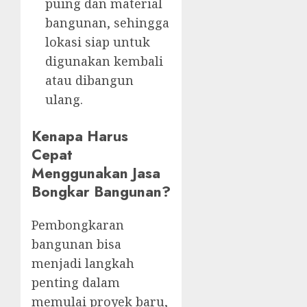
puing dan material
bangunan, sehingga
lokasi siap untuk
digunakan kembali
atau dibangun
ulang.
Kenapa Harus
Cepat
Menggunakan Jasa
Bongkar Bangunan?
Pembongkaran
bangunan bisa
menjadi langkah
penting dalam
memulai proyek baru,