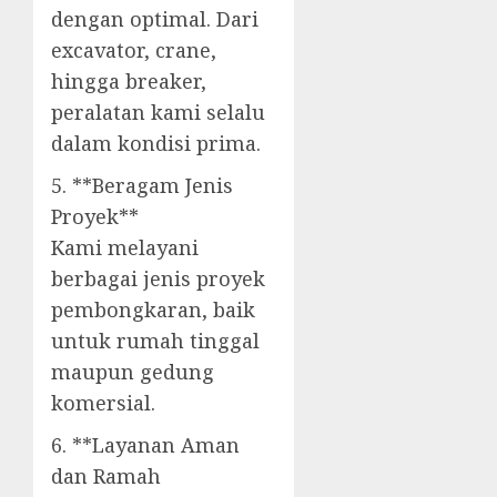
dengan optimal. Dari
excavator, crane,
hingga breaker,
peralatan kami selalu
dalam kondisi prima.
5. **Beragam Jenis
Proyek**
Kami melayani
berbagai jenis proyek
pembongkaran, baik
untuk rumah tinggal
maupun gedung
komersial.
6. **Layanan Aman
dan Ramah