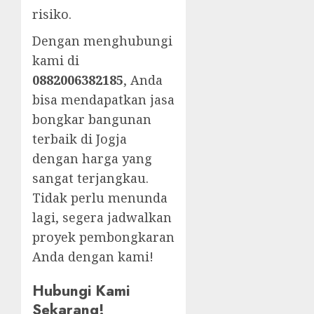
risiko.
Dengan menghubungi
kami di
0882006382185
, Anda
bisa mendapatkan jasa
bongkar bangunan
terbaik di Jogja
dengan harga yang
sangat terjangkau.
Tidak perlu menunda
lagi, segera jadwalkan
proyek pembongkaran
Anda dengan kami!
Hubungi Kami
Sekarang!