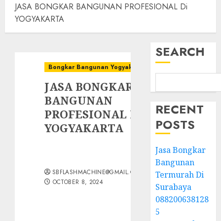
JASA BONGKAR BANGUNAN PROFESIONAL Di
YOGYAKARTA
SEARCH
Bongkar Bangunan Yogyakarta
JASA BONGKAR
BANGUNAN
RECENT
PROFESIONAL Di
POSTS
YOGYAKARTA
Jasa Bongkar
Bangunan
SBFLASHMACHINE@GMAIL.COM
Termurah Di
OCTOBER 8, 2024
Surabaya
088200638128
5