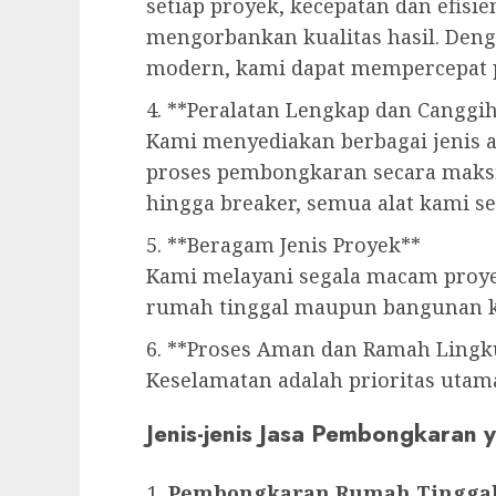
setiap proyek, kecepatan dan efisi
mengorbankan kualitas hasil. Deng
modern, kami dapat mempercepat 
4. **Peralatan Lengkap dan Canggi
Kami menyediakan berbagai jenis 
proses pembongkaran secara maksim
hingga breaker, semua alat kami se
5. **Beragam Jenis Proyek**
Kami melayani segala macam proy
rumah tinggal maupun bangunan k
6. **Proses Aman dan Ramah Ling
Keselamatan adalah prioritas utam
Jenis-jenis Jasa Pembongkaran
Pembongkaran Rumah Tingga