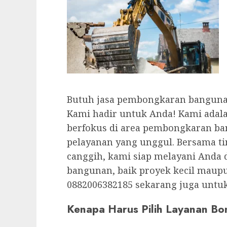
Butuh jasa pembongkaran bangunan
Kami hadir untuk Anda! Kami adal
berfokus di area pembongkaran ba
pelayanan yang unggul. Bersama t
canggih, kami siap melayani Anda 
bangunan, baik proyek kecil maupu
0882006382185 sekarang juga untuk 
Kenapa Harus Pilih Layanan B