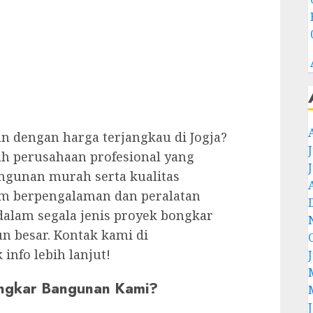
 dengan harga terjangkau di Jogja?
ah perusahaan profesional yang
ngunan murah serta kualitas
im berpengalaman dan peralatan
dalam segala jenis proyek bongkar
n besar. Kontak kami di
info lebih lanjut!
ongkar Bangunan Kami?