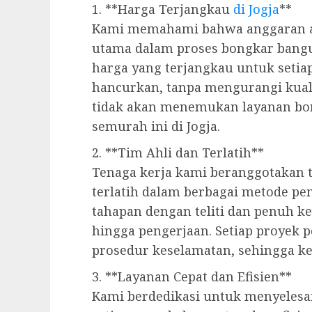
1. **Harga Terjangkau
di Jogja
**
Kami memahami bahwa anggaran ad
utama dalam proses bongkar bang
harga yang terjangkau untuk setia
hancurkan, tanpa mengurangi kuali
tidak akan menemukan layanan bo
semurah ini di Jogja.
2. **Tim Ahli dan Terlatih**
Tenaga kerja kami beranggotakan 
terlatih dalam berbagai metode 
tahapan dengan teliti dan penuh ke
hingga pengerjaan. Setiap proyek
prosedur keselamatan, sehingga k
3. **Layanan Cepat dan Efisien**
Kami berdedikasi untuk menyelesa