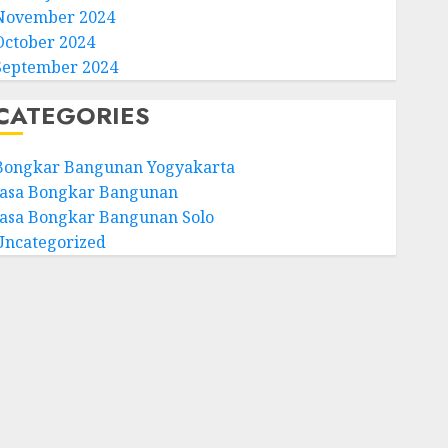
November 2024
October 2024
September 2024
CATEGORIES
Bongkar Bangunan Yogyakarta
Jasa Bongkar Bangunan
Jasa Bongkar Bangunan Solo
Uncategorized