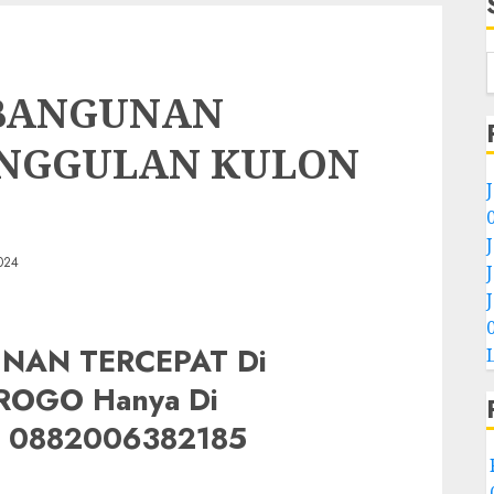
 BANGUNAN
ANGGULAN KULON
024
NAN TERCEPAT Di
OGO Hanya Di
0882006382185