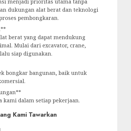
ensi menjadi prioritas utama tanpa
an dukungan alat berat dan teknologi
proses pembongkaran.
h**
alat berat yang dapat mendukung
al. Mulai dari excavator, crane,
lalu siap digunakan.
ek bongkar bangunan, baik untuk
omersial.
kungan**
a kami dalam setiap pekerjaan.
 yang Kami Tawarkan
l