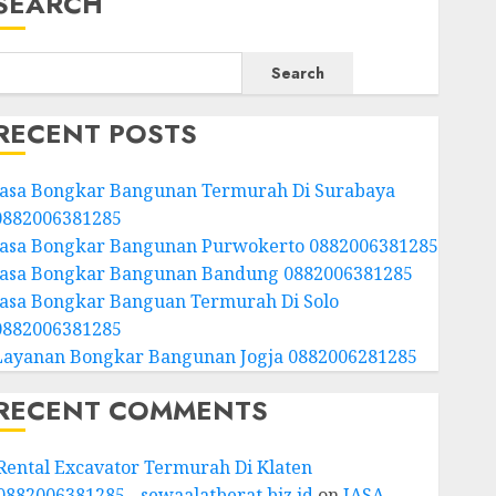
SEARCH
Search
RECENT POSTS
Jasa Bongkar Bangunan Termurah Di Surabaya
0882006381285
Jasa Bongkar Bangunan Purwokerto 0882006381285
Jasa Bongkar Bangunan Bandung 0882006381285
Jasa Bongkar Banguan Termurah Di Solo
0882006381285
Layanan Bongkar Bangunan Jogja 0882006281285
RECENT COMMENTS
Rental Excavator Termurah Di Klaten
0882006381285 - sewaalatberat.biz.id
on
JASA