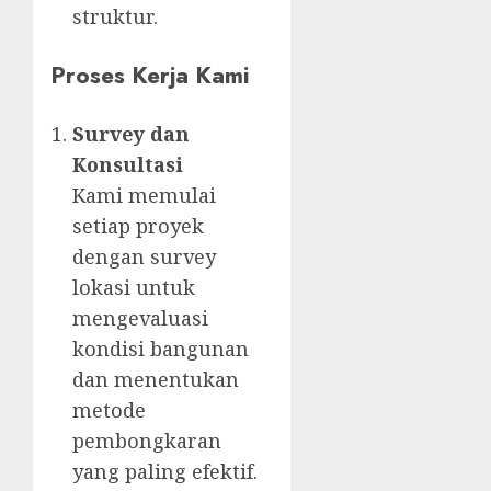
struktur.
Proses Kerja Kami
Survey dan
Konsultasi
Kami memulai
setiap proyek
dengan survey
lokasi untuk
mengevaluasi
kondisi bangunan
dan menentukan
metode
pembongkaran
yang paling efektif.