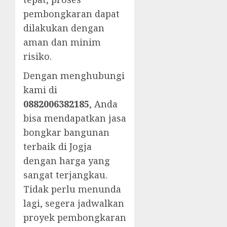
pembongkaran dapat
dilakukan dengan
aman dan minim
risiko.
Dengan menghubungi
kami di
0882006382185
, Anda
bisa mendapatkan jasa
bongkar bangunan
terbaik di Jogja
dengan harga yang
sangat terjangkau.
Tidak perlu menunda
lagi, segera jadwalkan
proyek pembongkaran