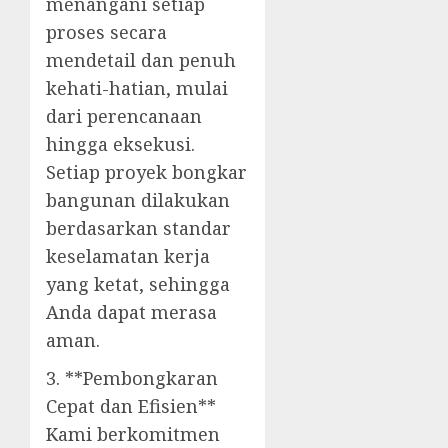
menangani setiap
proses secara
mendetail dan penuh
kehati-hatian, mulai
dari perencanaan
hingga eksekusi.
Setiap proyek bongkar
bangunan dilakukan
berdasarkan standar
keselamatan kerja
yang ketat, sehingga
Anda dapat merasa
aman.
3. **Pembongkaran
Cepat dan Efisien**
Kami berkomitmen