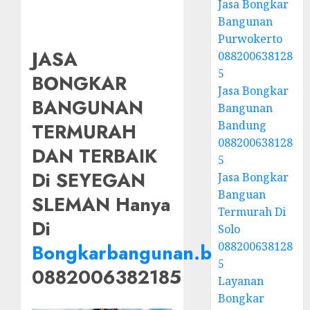
Jasa Bongkar
Bangunan
Purwokerto
JASA
088200638128
5
BONGKAR
Jasa Bongkar
BANGUNAN
Bangunan
Bandung
TERMURAH
088200638128
DAN TERBAIK
5
Di SEYEGAN
Jasa Bongkar
Banguan
SLEMAN Hanya
Termurah Di
Di
Solo
088200638128
Bongkarbangunan.biz.id
5
0882006382185
Layanan
Bongkar