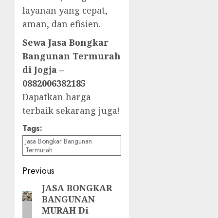
layanan yang cepat,
aman, dan efisien.
Sewa Jasa Bongkar
Bangunan Termurah
di Jogja –
0882006382185
Dapatkan harga
terbaik sekarang juga!
Tags:
Jasa Bongkar Bangunan
Termurah
Post
Previous
navigation
JASA BONGKAR
Previous
BANGUNAN
post:
MURAH Di