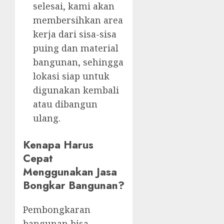
selesai, kami akan
membersihkan area
kerja dari sisa-sisa
puing dan material
bangunan, sehingga
lokasi siap untuk
digunakan kembali
atau dibangun
ulang.
Kenapa Harus
Cepat
Menggunakan Jasa
Bongkar Bangunan?
Pembongkaran
bangunan bisa