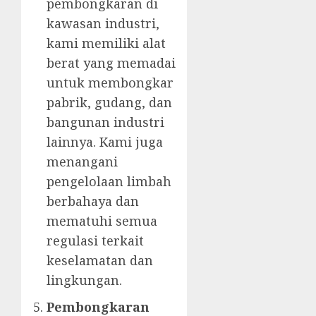
pembongkaran di
kawasan industri,
kami memiliki alat
berat yang memadai
untuk membongkar
pabrik, gudang, dan
bangunan industri
lainnya. Kami juga
menangani
pengelolaan limbah
berbahaya dan
mematuhi semua
regulasi terkait
keselamatan dan
lingkungan.
Pembongkaran