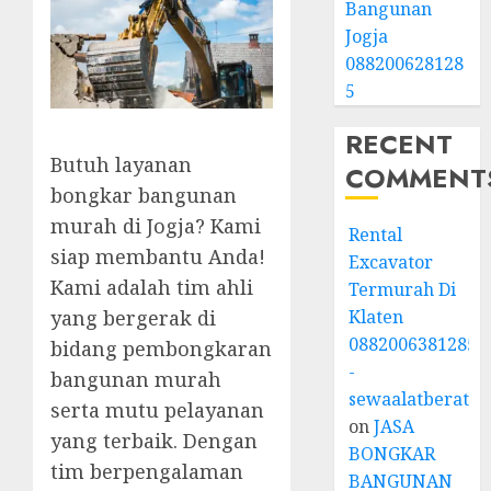
Bangunan
Jogja
088200628128
5
RECENT
Butuh layanan
COMMENT
bongkar bangunan
murah di Jogja? Kami
Rental
siap membantu Anda!
Excavator
Kami adalah tim ahli
Termurah Di
Klaten
yang bergerak di
0882006381285
bidang pembongkaran
-
bangunan murah
sewaalatberat.bi
serta mutu pelayanan
on
JASA
yang terbaik. Dengan
BONGKAR
tim berpengalaman
BANGUNAN