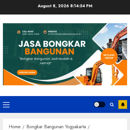
Skip
August 8, 2026
8:14:55 PM
to
content
Primary
Menu
Home
Bongkar Bangunan Yogyakarta