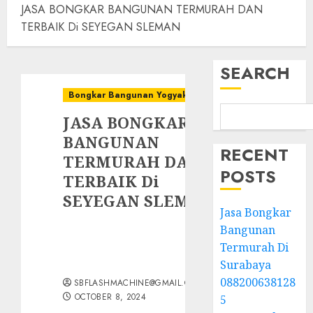
JASA BONGKAR BANGUNAN TERMURAH DAN
TERBAIK Di SEYEGAN SLEMAN
SEARCH
Bongkar Bangunan Yogyakarta
JASA BONGKAR
BANGUNAN
RECENT
TERMURAH DAN
POSTS
TERBAIK Di
SEYEGAN SLEMAN
Jasa Bongkar
Bangunan
Termurah Di
Surabaya
088200638128
SBFLASHMACHINE@GMAIL.COM
OCTOBER 8, 2024
5