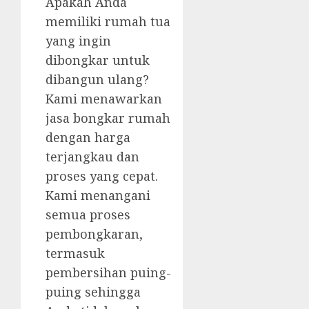
Apakah Anda
memiliki rumah tua
yang ingin
dibongkar untuk
dibangun ulang?
Kami menawarkan
jasa bongkar rumah
dengan harga
terjangkau dan
proses yang cepat.
Kami menangani
semua proses
pembongkaran,
termasuk
pembersihan puing-
puing sehingga