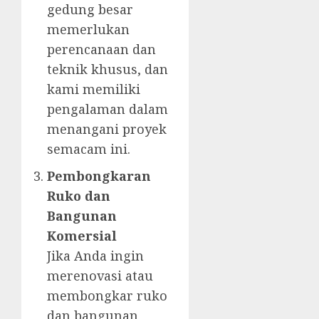
gedung besar
memerlukan
perencanaan dan
teknik khusus, dan
kami memiliki
pengalaman dalam
menangani proyek
semacam ini.
Pembongkaran
Ruko dan
Bangunan
Komersial
Jika Anda ingin
merenovasi atau
membongkar ruko
dan bangunan