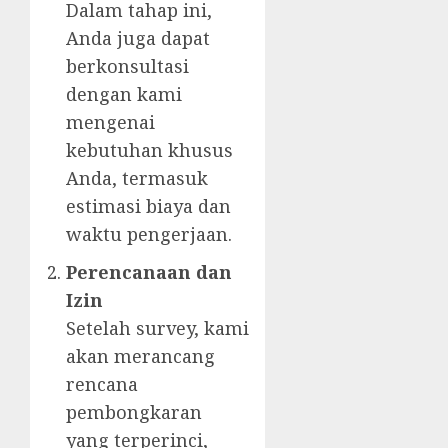
Dalam tahap ini,
Anda juga dapat
berkonsultasi
dengan kami
mengenai
kebutuhan khusus
Anda, termasuk
estimasi biaya dan
waktu pengerjaan.
Perencanaan dan
Izin
Setelah survey, kami
akan merancang
rencana
pembongkaran
yang terperinci,