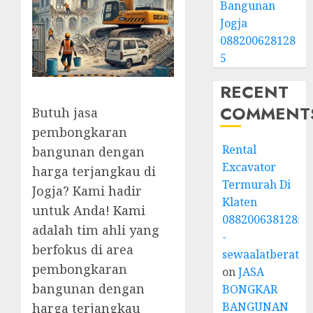
Bangunan
Jogja
088200628128
5
RECENT
COMMENT
Butuh jasa
pembongkaran
Rental
bangunan dengan
Excavator
harga terjangkau di
Termurah Di
Jogja? Kami hadir
Klaten
untuk Anda! Kami
0882006381285
adalah tim ahli yang
-
berfokus di area
sewaalatberat.bi
pembongkaran
on
JASA
bangunan dengan
BONGKAR
BANGUNAN
harga terjangkau