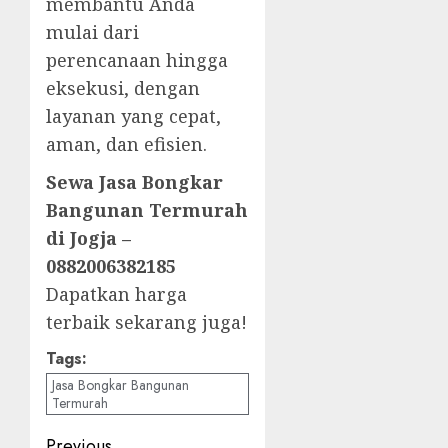
membantu Anda
mulai dari
perencanaan hingga
eksekusi, dengan
layanan yang cepat,
aman, dan efisien.
Sewa Jasa Bongkar
Bangunan Termurah
di Jogja –
0882006382185
Dapatkan harga
terbaik sekarang juga!
Tags:
Jasa Bongkar Bangunan
Termurah
Previous