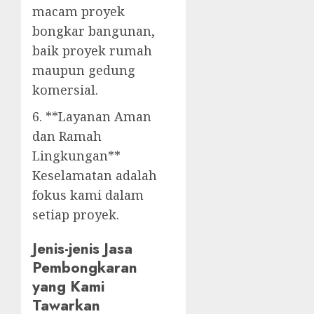
macam proyek
bongkar bangunan,
baik proyek rumah
maupun gedung
komersial.
6. **Layanan Aman
dan Ramah
Lingkungan**
Keselamatan adalah
fokus kami dalam
setiap proyek.
Jenis-jenis Jasa
Pembongkaran
yang Kami
Tawarkan