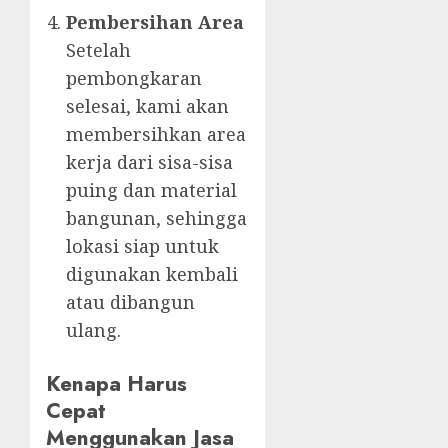
Pembersihan Area
Setelah
pembongkaran
selesai, kami akan
membersihkan area
kerja dari sisa-sisa
puing dan material
bangunan, sehingga
lokasi siap untuk
digunakan kembali
atau dibangun
ulang.
Kenapa Harus
Cepat
Menggunakan Jasa