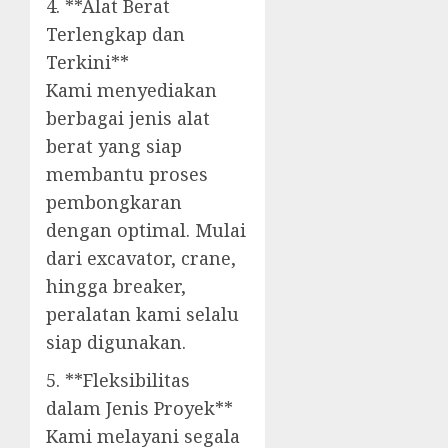
4. **Alat Berat
Terlengkap dan
Terkini**
Kami menyediakan
berbagai jenis alat
berat yang siap
membantu proses
pembongkaran
dengan optimal. Mulai
dari excavator, crane,
hingga breaker,
peralatan kami selalu
siap digunakan.
5. **Fleksibilitas
dalam Jenis Proyek**
Kami melayani segala