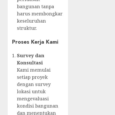
bangunan tanpa
harus membongkar
keseluruhan
struktur.
Proses Kerja Kami
Survey dan
Konsultasi
Kami memulai
setiap proyek
dengan survey
lokasi untuk
mengevaluasi
kondisi bangunan
dan menentukan