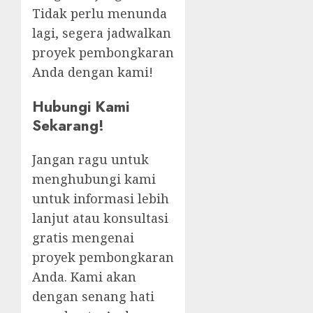
Tidak perlu menunda
lagi, segera jadwalkan
proyek pembongkaran
Anda dengan kami!
Hubungi Kami
Sekarang!
Jangan ragu untuk
menghubungi kami
untuk informasi lebih
lanjut atau konsultasi
gratis mengenai
proyek pembongkaran
Anda. Kami akan
dengan senang hati