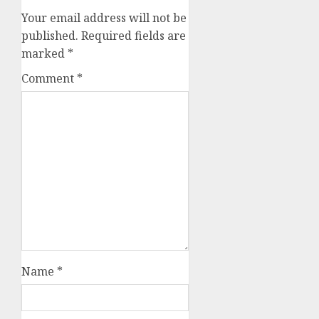
Your email address will not be
published.
Required fields are
marked
*
Comment
*
Name
*