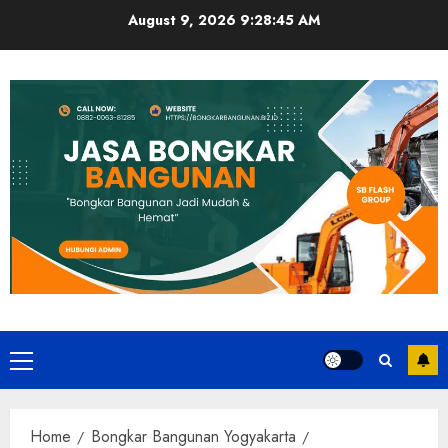
Skip
August 9, 2026
9:28:46 AM
to
content
Primary
Menu
Home
Bongkar Bangunan Yogyakarta