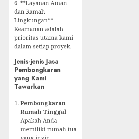
6. **Layanan Aman
dan Ramah
Lingkungan**
Keamanan adalah
prioritas utama kami
dalam setiap proyek.
Jenis-jenis Jasa
Pembongkaran
yang Kami
Tawarkan
Pembongkaran
Rumah Tinggal
Apakah Anda
memiliki rumah tua
yang ingin