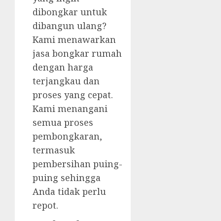
dibongkar untuk
dibangun ulang?
Kami menawarkan
jasa bongkar rumah
dengan harga
terjangkau dan
proses yang cepat.
Kami menangani
semua proses
pembongkaran,
termasuk
pembersihan puing-
puing sehingga
Anda tidak perlu
repot.