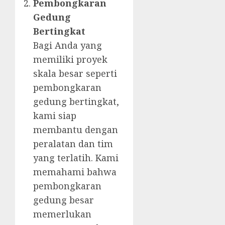
Pembongkaran
Gedung
Bertingkat
Bagi Anda yang
memiliki proyek
skala besar seperti
pembongkaran
gedung bertingkat,
kami siap
membantu dengan
peralatan dan tim
yang terlatih. Kami
memahami bahwa
pembongkaran
gedung besar
memerlukan