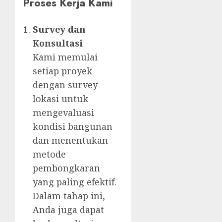
Proses Kerja Kami
Survey dan
Konsultasi
Kami memulai
setiap proyek
dengan survey
lokasi untuk
mengevaluasi
kondisi bangunan
dan menentukan
metode
pembongkaran
yang paling efektif.
Dalam tahap ini,
Anda juga dapat