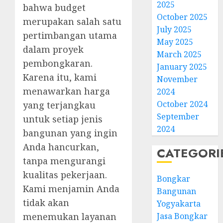
2025
bahwa budget
October 2025
merupakan salah satu
July 2025
pertimbangan utama
May 2025
dalam proyek
March 2025
pembongkaran.
January 2025
Karena itu, kami
November
menawarkan harga
2024
October 2024
yang terjangkau
September
untuk setiap jenis
2024
bangunan yang ingin
Anda hancurkan,
CATEGORI
tanpa mengurangi
kualitas pekerjaan.
Bongkar
Kami menjamin Anda
Bangunan
tidak akan
Yogyakarta
menemukan layanan
Jasa Bongkar