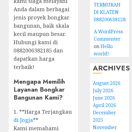
kami siaga melayani
TERMURAH
Anda dalam berbagai
DI KLATEN
jenis proyek bongkar
0882006381285
bangunan, baik skala
A WordPress
kecil maupun besar.
Commenter
Hubungi kami di
on
Hello
0882006382185 dan
world!
dapatkan harga
ARCHIVES
terbaik!
Mengapa Memilih
August 2026
Layanan Bongkar
July 2026
Bangunan Kami?
June 2026
April 2026
1. **Harga Terjangkau
December
di Jogja
**
2025
November
Kami memahami