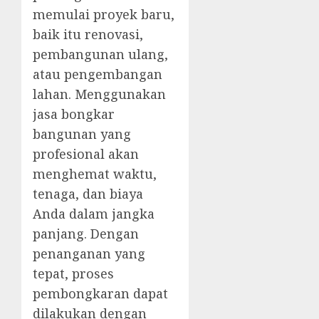
memulai proyek baru,
baik itu renovasi,
pembangunan ulang,
atau pengembangan
lahan. Menggunakan
jasa bongkar
bangunan yang
profesional akan
menghemat waktu,
tenaga, dan biaya
Anda dalam jangka
panjang. Dengan
penanganan yang
tepat, proses
pembongkaran dapat
dilakukan dengan