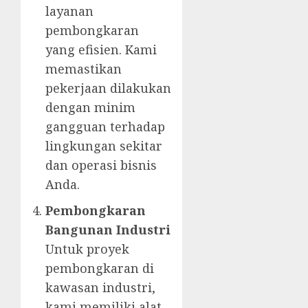
layanan
pembongkaran
yang efisien. Kami
memastikan
pekerjaan dilakukan
dengan minim
gangguan terhadap
lingkungan sekitar
dan operasi bisnis
Anda.
Pembongkaran
Bangunan Industri
Untuk proyek
pembongkaran di
kawasan industri,
kami memiliki alat