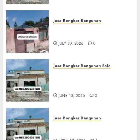
Jasa Bongkar Bangunan
Jasa Bongkar Bangunan
Bandung 0882006381285
JULY 30, 2026
0
Jasa Bongkar Bangunan Solo
Jasa Bongkar Banguan
Termurah Di Solo
0882006381285
JUNE 13, 2026
0
Jasa Bongkar Bangunan
Layanan Bongkar Bangunan
Jogja 0882006281285