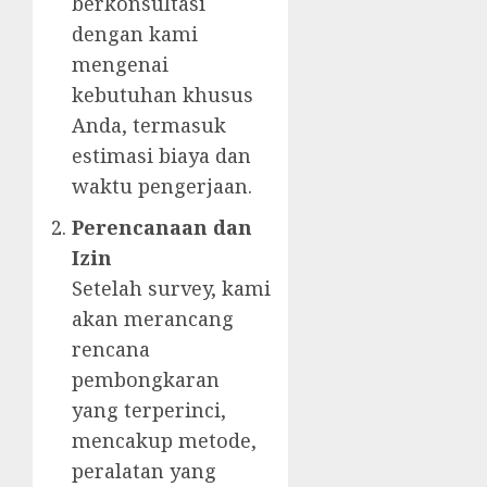
berkonsultasi
dengan kami
mengenai
kebutuhan khusus
Anda, termasuk
estimasi biaya dan
waktu pengerjaan.
Perencanaan dan
Izin
Setelah survey, kami
akan merancang
rencana
pembongkaran
yang terperinci,
mencakup metode,
peralatan yang