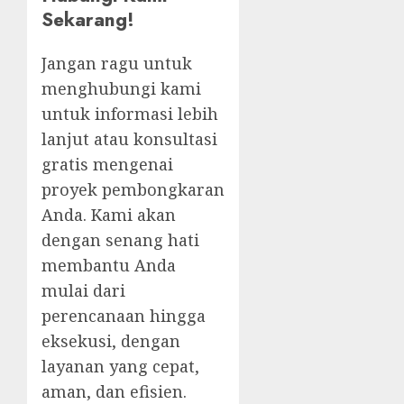
Sekarang!
Jangan ragu untuk
menghubungi kami
untuk informasi lebih
lanjut atau konsultasi
gratis mengenai
proyek pembongkaran
Anda. Kami akan
dengan senang hati
membantu Anda
mulai dari
perencanaan hingga
eksekusi, dengan
layanan yang cepat,
aman, dan efisien.