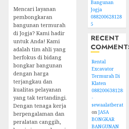
Bangunan
Mencari layanan
Jogja
088200628128
pembongkaran
5
bangunan termurah
di Jogja? Kami hadir
RECENT
untuk Anda! Kami
COMMENT
adalah tim ahli yang
berfokus di bidang
Rental
bongkar bangunan
Excavator
dengan harga
Termurah Di
terjangkau dan
Klaten
kualitas pelayanan
0882006381285
yang tak tertandingi.
-
sewaalatberat.bi
Dengan tenaga kerja
on
JASA
berpengalaman dan
BONGKAR
peralatan canggih,
BANGUNAN