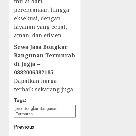
mulai dari
perencanaan hingga
eksekusi, dengan
layanan yang cepat,
aman, dan efisien.
Sewa Jasa Bongkar
Bangunan Termurah
di Jogja –
0882006382185
Dapatkan harga
terbaik sekarang juga!
Tags:
Jasa Bongkar Bangunan
Termurah
Post
Previous