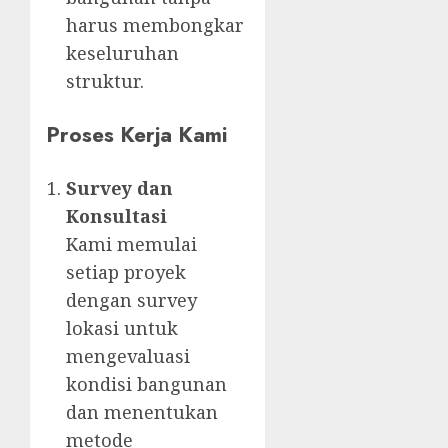
harus membongkar
keseluruhan
struktur.
Proses Kerja Kami
Survey dan
Konsultasi
Kami memulai
setiap proyek
dengan survey
lokasi untuk
mengevaluasi
kondisi bangunan
dan menentukan
metode