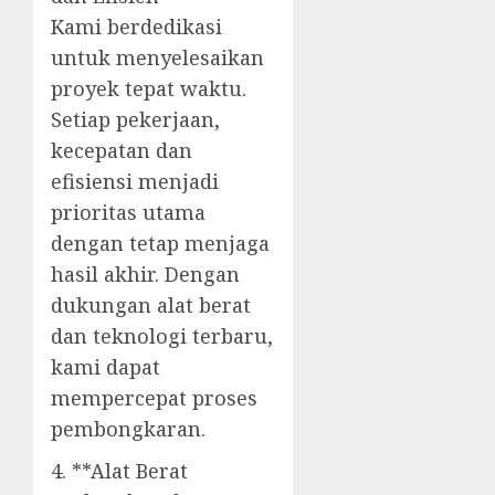
Kami berdedikasi
untuk menyelesaikan
proyek tepat waktu.
Setiap pekerjaan,
kecepatan dan
efisiensi menjadi
prioritas utama
dengan tetap menjaga
hasil akhir. Dengan
dukungan alat berat
dan teknologi terbaru,
kami dapat
mempercepat proses
pembongkaran.
4. **Alat Berat