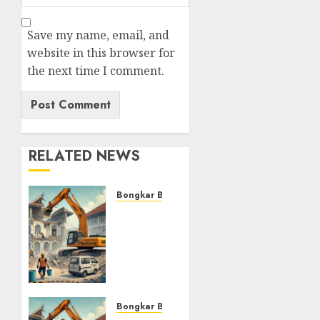
Save my name, email, and
website in this browser for
the next time I comment.
RELATED NEWS
Bongkar Bangunan Yogyakarta
JASA
BONGKAR
BANGUNAN
TERMURAH
DAN
TERCEPAT
Di
Bongkar Bangunan Yogyakarta