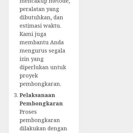
mencakup metode,
peralatan yang
dibutuhkan, dan
estimasi waktu.
Kami juga
membantu Anda
mengurus segala
izin yang
diperlukan untuk
proyek
pembongkaran.
Pelaksanaan
Pembongkaran
Proses
pembongkaran
dilakukan dengan