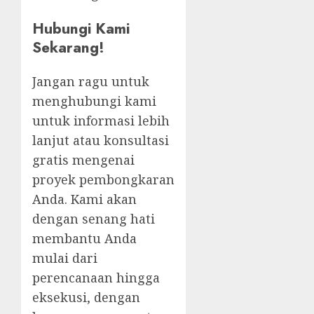
Hubungi Kami
Sekarang!
Jangan ragu untuk
menghubungi kami
untuk informasi lebih
lanjut atau konsultasi
gratis mengenai
proyek pembongkaran
Anda. Kami akan
dengan senang hati
membantu Anda
mulai dari
perencanaan hingga
eksekusi, dengan