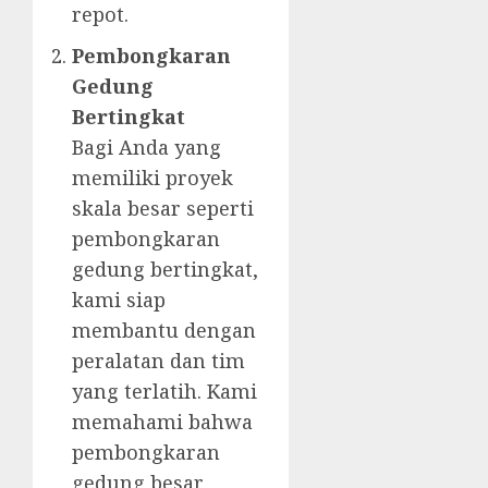
repot.
Pembongkaran
Gedung
Bertingkat
Bagi Anda yang
memiliki proyek
skala besar seperti
pembongkaran
gedung bertingkat,
kami siap
membantu dengan
peralatan dan tim
yang terlatih. Kami
memahami bahwa
pembongkaran
gedung besar