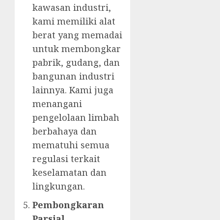
kawasan industri,
kami memiliki alat
berat yang memadai
untuk membongkar
pabrik, gudang, dan
bangunan industri
lainnya. Kami juga
menangani
pengelolaan limbah
berbahaya dan
mematuhi semua
regulasi terkait
keselamatan dan
lingkungan.
Pembongkaran
Parsial