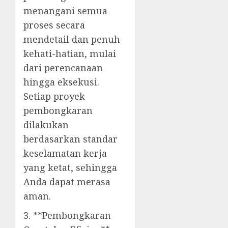
menangani semua
proses secara
mendetail dan penuh
kehati-hatian, mulai
dari perencanaan
hingga eksekusi.
Setiap proyek
pembongkaran
dilakukan
berdasarkan standar
keselamatan kerja
yang ketat, sehingga
Anda dapat merasa
aman.
3. **Pembongkaran