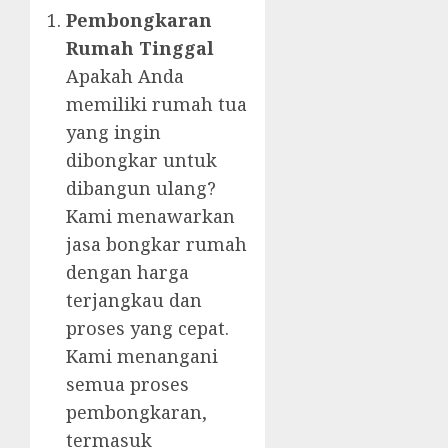
Pembongkaran
Rumah Tinggal
Apakah Anda
memiliki rumah tua
yang ingin
dibongkar untuk
dibangun ulang?
Kami menawarkan
jasa bongkar rumah
dengan harga
terjangkau dan
proses yang cepat.
Kami menangani
semua proses
pembongkaran,
termasuk