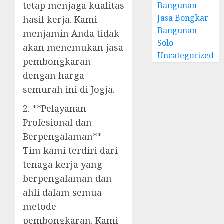
tetap menjaga kualitas
Bangunan
Jasa Bongkar
hasil kerja. Kami
Bangunan
menjamin Anda tidak
Solo
akan menemukan jasa
Uncategorized
pembongkaran
dengan harga
semurah ini di Jogja.
2. **Pelayanan
Profesional dan
Berpengalaman**
Tim kami terdiri dari
tenaga kerja yang
berpengalaman dan
ahli dalam semua
metode
pembongkaran. Kami