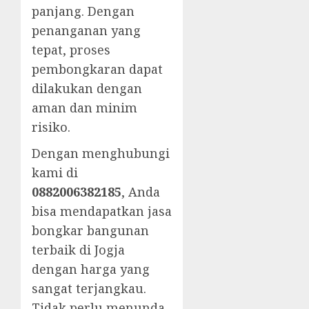
panjang. Dengan
penanganan yang
tepat, proses
pembongkaran dapat
dilakukan dengan
aman dan minim
risiko.
Dengan menghubungi
kami di
0882006382185
, Anda
bisa mendapatkan jasa
bongkar bangunan
terbaik di Jogja
dengan harga yang
sangat terjangkau.
Tidak perlu menunda