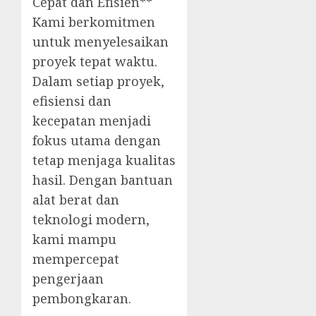
Cepat dan Efisien**
Kami berkomitmen
untuk menyelesaikan
proyek tepat waktu.
Dalam setiap proyek,
efisiensi dan
kecepatan menjadi
fokus utama dengan
tetap menjaga kualitas
hasil. Dengan bantuan
alat berat dan
teknologi modern,
kami mampu
mempercepat
pengerjaan
pembongkaran.