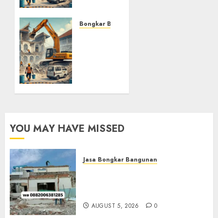
DAN
TERCEPAT
Di
Bongkar Bangunan Yogyakarta
GONDOMANAN
JASA
JOGJAKARTA
BONGKAR
RUMAH
OCTOBER
TUA
8, 2024
TERMURAH
0
DAN
TERCEPAT
Di TURI
SLEMAN
YOU MAY HAVE MISSED
OCTOBER
8, 2024
0
Jasa Bongkar Bangunan
Jasa Bongkar Bangunan
Termurah Di Surabaya
0882006381285
AUGUST 5, 2026
0