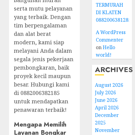
bangunan murah
TERMURAH
serta mutu pelayanan
DI KLATEN
yang terbaik. Dengan
0882006381285
tim berpengalaman
A WordPress
dan alat berat
Commenter
modern, kami siap
on
Hello
melayani Anda dalam
world!
segala jenis pekerjaan
pembongkaran, baik
ARCHIVES
proyek kecil maupun
besar. Hubungi kami
August 2026
July 2026
di 0882006382185
June 2026
untuk mendapatkan
April 2026
penawaran terbaik!
December
2025
Mengapa Memilih
November
Layanan Bongkar