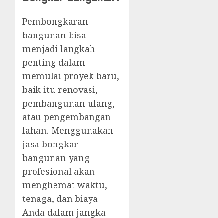
Pembongkaran
bangunan bisa
menjadi langkah
penting dalam
memulai proyek baru,
baik itu renovasi,
pembangunan ulang,
atau pengembangan
lahan. Menggunakan
jasa bongkar
bangunan yang
profesional akan
menghemat waktu,
tenaga, dan biaya
Anda dalam jangka