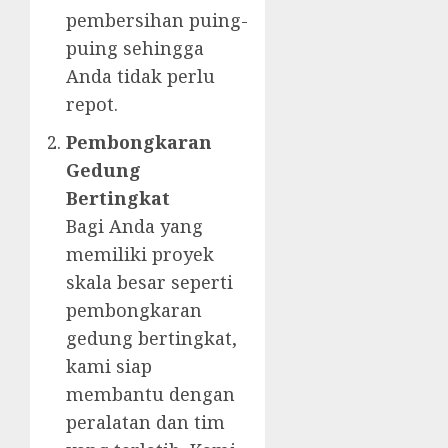
pembersihan puing-
puing sehingga
Anda tidak perlu
repot.
Pembongkaran
Gedung
Bertingkat
Bagi Anda yang
memiliki proyek
skala besar seperti
pembongkaran
gedung bertingkat,
kami siap
membantu dengan
peralatan dan tim