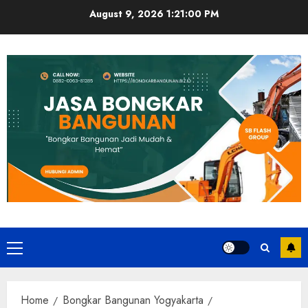
Skip
August 9, 2026
1:21:01 PM
to
content
Primary
Menu
Home
Bongkar Bangunan Yogyakarta