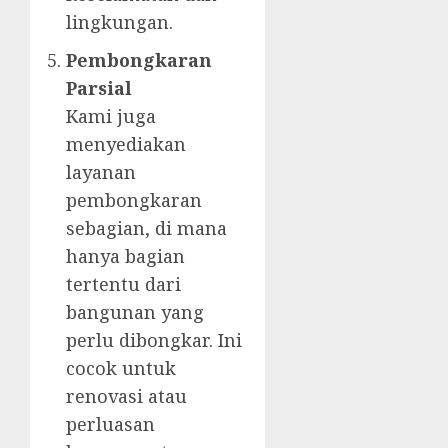
lingkungan.
Pembongkaran
Parsial
Kami juga
menyediakan
layanan
pembongkaran
sebagian, di mana
hanya bagian
tertentu dari
bangunan yang
perlu dibongkar. Ini
cocok untuk
renovasi atau
perluasan