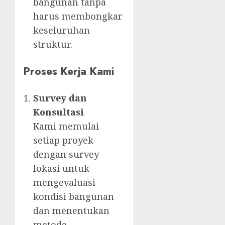
bangunan tanpa
harus membongkar
keseluruhan
struktur.
Proses Kerja Kami
Survey dan
Konsultasi
Kami memulai
setiap proyek
dengan survey
lokasi untuk
mengevaluasi
kondisi bangunan
dan menentukan
metode