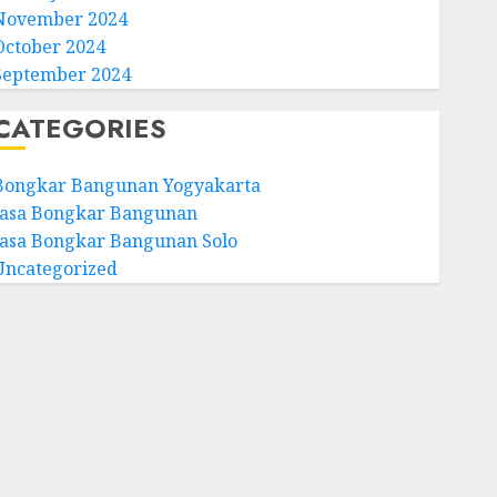
November 2024
October 2024
September 2024
CATEGORIES
Bongkar Bangunan Yogyakarta
Jasa Bongkar Bangunan
Jasa Bongkar Bangunan Solo
Uncategorized