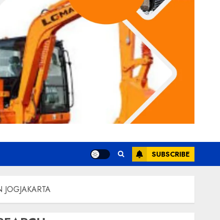
SUBSCRIBE
 JOGJAKARTA