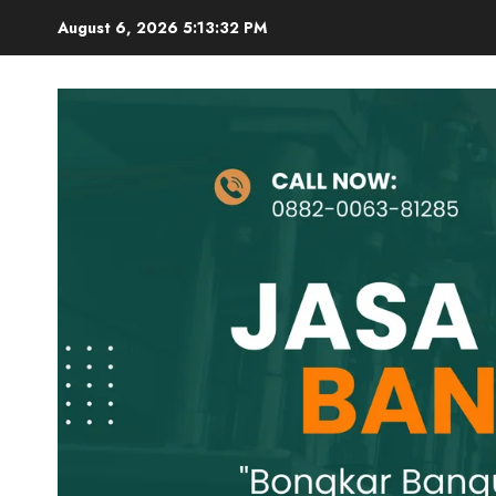
Skip
August 6, 2026
5:13:33 PM
to
content