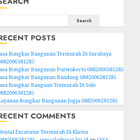
SEARCH
Search
RECENT POSTS
Jasa Bongkar Bangunan Termurah Di Surabaya
0882006381285
Jasa Bongkar Bangunan Purwokerto 0882006381285
Jasa Bongkar Bangunan Bandung 0882006381285
Jasa Bongkar Banguan Termurah Di Solo
0882006381285
Layanan Bongkar Bangunan Jogja 0882006281285
RECENT COMMENTS
Rental Excavator Termurah Di Klaten
0882006381285 - sewaalatberat.biz.id
on
JASA