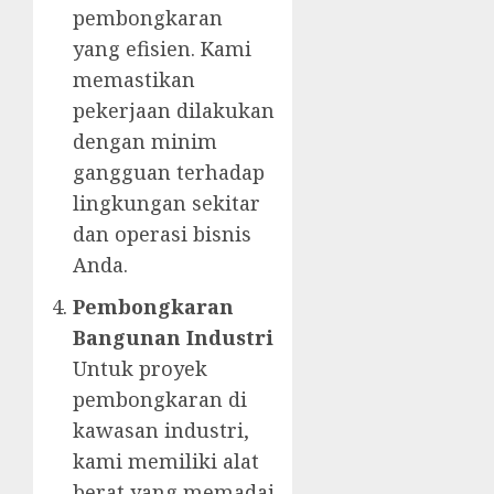
pembongkaran
yang efisien. Kami
memastikan
pekerjaan dilakukan
dengan minim
gangguan terhadap
lingkungan sekitar
dan operasi bisnis
Anda.
Pembongkaran
Bangunan Industri
Untuk proyek
pembongkaran di
kawasan industri,
kami memiliki alat
berat yang memadai