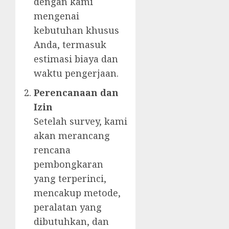
dengan kami
mengenai
kebutuhan khusus
Anda, termasuk
estimasi biaya dan
waktu pengerjaan.
Perencanaan dan
Izin
Setelah survey, kami
akan merancang
rencana
pembongkaran
yang terperinci,
mencakup metode,
peralatan yang
dibutuhkan, dan