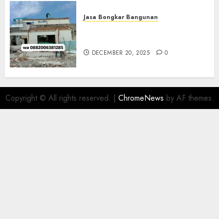
Jasa Bongkar Bangunan
Jasa Bongkar Bangunan
Sleman 0882006381285
DECEMBER 20, 2025
0
Copyright © All rights reserved.
|
ChromeNews
by AF themes.