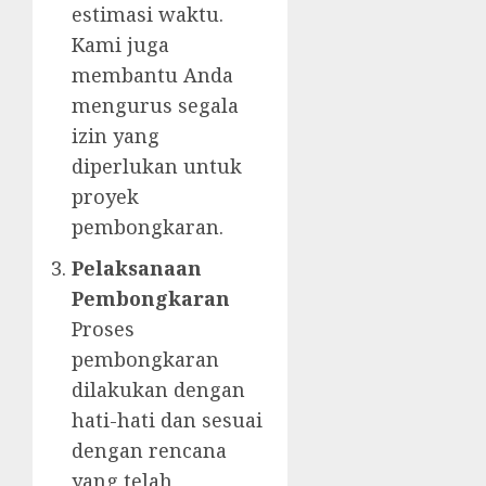
estimasi waktu.
Kami juga
membantu Anda
mengurus segala
izin yang
diperlukan untuk
proyek
pembongkaran.
Pelaksanaan
Pembongkaran
Proses
pembongkaran
dilakukan dengan
hati-hati dan sesuai
dengan rencana
yang telah