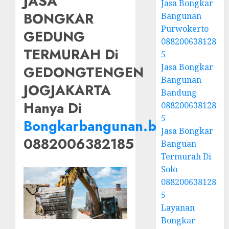
JASA
Jasa Bongkar
BONGKAR
Bangunan
Purwokerto
GEDUNG
088200638128
TERMURAH Di
5
Jasa Bongkar
GEDONGTENGEN
Bangunan
JOGJAKARTA
Bandung
Hanya Di
088200638128
5
Bongkarbangunan.biz.id
Jasa Bongkar
0882006382185
Banguan
Termurah Di
Solo
088200638128
5
Layanan
Bongkar