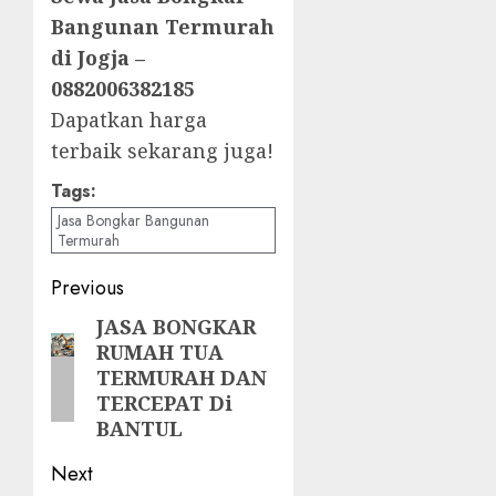
Bangunan Termurah
di Jogja –
0882006382185
Dapatkan harga
terbaik sekarang juga!
Tags:
Jasa Bongkar Bangunan
Termurah
Post
Previous
navigation
JASA BONGKAR
Previous
RUMAH TUA
post:
TERMURAH DAN
TERCEPAT Di
BANTUL
Next