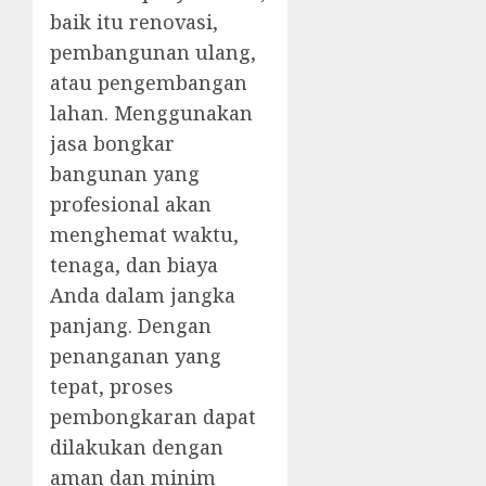
baik itu renovasi,
pembangunan ulang,
atau pengembangan
lahan. Menggunakan
jasa bongkar
bangunan yang
profesional akan
menghemat waktu,
tenaga, dan biaya
Anda dalam jangka
panjang. Dengan
penanganan yang
tepat, proses
pembongkaran dapat
dilakukan dengan
aman dan minim