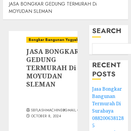
JASA BONGKAR GEDUNG TERMURAH Di
MOYUDAN SLEMAN
SEARCH
Bongkar Bangunan Yogyakarta
JASA BONGKAR
GEDUNG
RECENT
TERMURAH Di
POSTS
MOYUDAN
SLEMAN
Jasa Bongkar
Bangunan
Termurah Di
SBFLASHMACHINE@GMAIL.COM
Surabaya
OCTOBER 8, 2024
088200638128
5