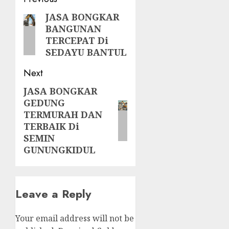
Post
navigation
JASA BONGKAR
Previous
BANGUNAN
post:
TERCEPAT Di
SEDAYU BANTUL
Next
JASA BONGKAR
Next
GEDUNG
post:
TERMURAH DAN
TERBAIK Di
SEMIN
GUNUNGKIDUL
Leave a Reply
Your email address will not be