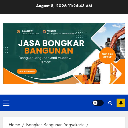
Skip
August 8, 2026
11:24:44 AM
to
content
Primary
Menu
Home
Bongkar Bangunan Yogyakarta