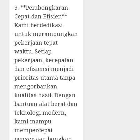
3. **Pembongkaran
Cepat dan Efisien**
Kami berdedikasi
untuk merampungkan
pekerjaan tepat
waktu. Setiap
pekerjaan, kecepatan
dan efisiensi menjadi
prioritas utama tanpa
mengorbankan
kualitas hasil. Dengan
bantuan alat berat dan
teknologi modern,
kami mampu
mempercepat
pengerjaan bongkar