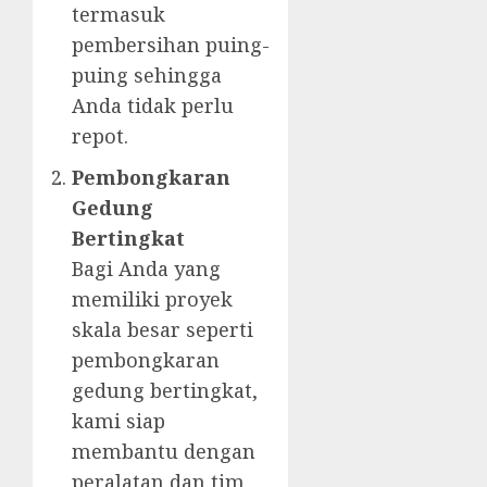
termasuk
pembersihan puing-
puing sehingga
Anda tidak perlu
repot.
Pembongkaran
Gedung
Bertingkat
Bagi Anda yang
memiliki proyek
skala besar seperti
pembongkaran
gedung bertingkat,
kami siap
membantu dengan
peralatan dan tim