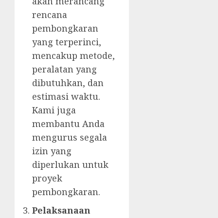
akan merancang
rencana
pembongkaran
yang terperinci,
mencakup metode,
peralatan yang
dibutuhkan, dan
estimasi waktu.
Kami juga
membantu Anda
mengurus segala
izin yang
diperlukan untuk
proyek
pembongkaran.
Pelaksanaan