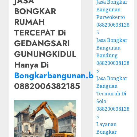
JASA
Jasa Bongkar
BONGKAR
Bangunan
Purwokerto
RUMAH
088200638128
TERCEPAT Di
5
Jasa Bongkar
GEDANGSARI
Bangunan
GUNUNGKIDUL
Bandung
Hanya Di
088200638128
5
Bongkarbangunan.biz.id
Jasa Bongkar
0882006382185
Banguan
Termurah Di
Solo
088200638128
5
Layanan
Bongkar