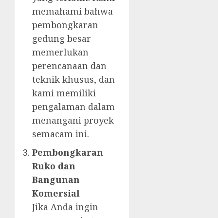
memahami bahwa
pembongkaran
gedung besar
memerlukan
perencanaan dan
teknik khusus, dan
kami memiliki
pengalaman dalam
menangani proyek
semacam ini.
Pembongkaran
Ruko dan
Bangunan
Komersial
Jika Anda ingin