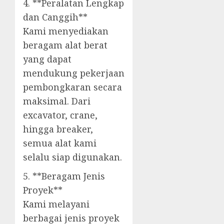
4. **Peralatan Lengkap
dan Canggih**
Kami menyediakan
beragam alat berat
yang dapat
mendukung pekerjaan
pembongkaran secara
maksimal. Dari
excavator, crane,
hingga breaker,
semua alat kami
selalu siap digunakan.
5. **Beragam Jenis
Proyek**
Kami melayani
berbagai jenis proyek