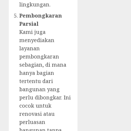
lingkungan.
Pembongkaran
Parsial
Kami juga
menyediakan
layanan
pembongkaran
sebagian, di mana
hanya bagian
tertentu dari
bangunan yang
perlu dibongkar. Ini
cocok untuk
renovasi atau
perluasan
bangunan tanpa