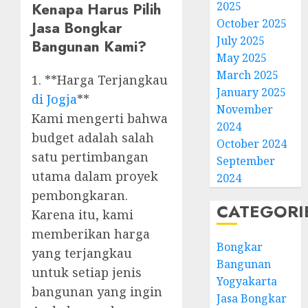
2025
Kenapa Harus Pilih
October 2025
Jasa Bongkar
July 2025
Bangunan Kami?
May 2025
March 2025
1. **Harga Terjangkau
January 2025
di Jogja
**
November
Kami mengerti bahwa
2024
budget adalah salah
October 2024
satu pertimbangan
September
utama dalam proyek
2024
pembongkaran.
CATEGORI
Karena itu, kami
memberikan harga
Bongkar
yang terjangkau
Bangunan
untuk setiap jenis
Yogyakarta
bangunan yang ingin
Jasa Bongkar