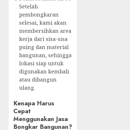
Setelah
pembongkaran
selesai, kami akan
membersihkan area
kerja dari sisa-sisa
puing dan material
bangunan, sehingga
lokasi siap untuk
digunakan kembali
atau dibangun
ulang.
Kenapa Harus
Cepat
Menggunakan Jasa
Bongkar Bangunan?