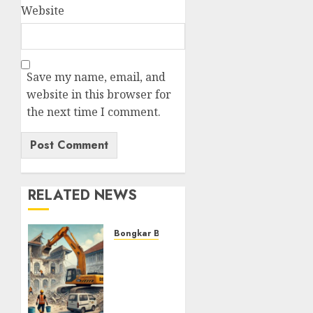
Website
Save my name, email, and
website in this browser for
the next time I comment.
RELATED NEWS
Bongkar Bangunan Yogyakarta
JASA
BONGKAR
BANGUNAN
TERMURAH
DAN