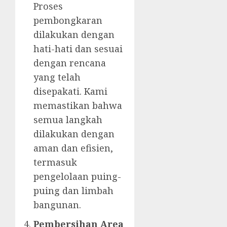
Proses
pembongkaran
dilakukan dengan
hati-hati dan sesuai
dengan rencana
yang telah
disepakati. Kami
memastikan bahwa
semua langkah
dilakukan dengan
aman dan efisien,
termasuk
pengelolaan puing-
puing dan limbah
bangunan.
Pembersihan Area