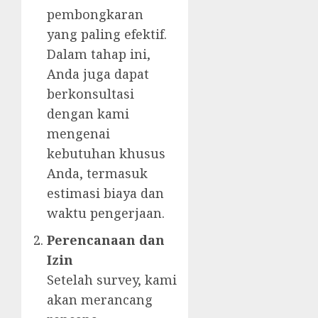
pembongkaran
yang paling efektif.
Dalam tahap ini,
Anda juga dapat
berkonsultasi
dengan kami
mengenai
kebutuhan khusus
Anda, termasuk
estimasi biaya dan
waktu pengerjaan.
Perencanaan dan
Izin
Setelah survey, kami
akan merancang