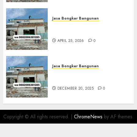
Jasa Bongkar Bangunan
Layanan Bongkar Bangunan
Jogja 0882006281285
APRIL 25, 2026
0
Jasa Bongkar Bangunan
Jasa Bongkar Bangunan
Sleman 0882006381285
DECEMBER 20, 2025
0
Copyright © All rights reserved.
|
ChromeNews
by AF themes.