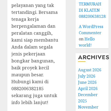
TERMURAH
pelayanan yang tak
DI KLATEN
tertandingi. Bersama
0882006381285
tenaga kerja
berpengalaman dan
A WordPress
Commenter
peralatan canggih,
on
Hello
kami siap membantu
world!
Anda dalam segala
jenis pekerjaan
ARCHIVES
bongkar bangunan,
baik proyek kecil
August 2026
maupun besar.
July 2026
Hubungi kami di
June 2026
0882006382185
April 2026
December
sekarang juga untuk
2025
info lebih lanjut!
November