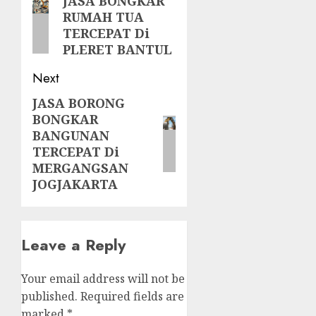
navigation
JASA BONGKAR
Previous
RUMAH TUA
post:
TERCEPAT Di
PLERET BANTUL
Next
JASA BORONG
Next
BONGKAR
post:
BANGUNAN
TERCEPAT Di
MERGANGSAN
JOGJAKARTA
Leave a Reply
Your email address will not be
published.
Required fields are
marked
*