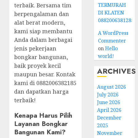
TERMURAH
terbaik. Bersama tim
DI KLATEN
berpengalaman dan
0882006381285
alat berat modern,
kami siap membantu
A WordPress
Anda dalam berbagai
Commenter
jenis pekerjaan
on
Hello
world!
bongkar bangunan,
baik proyek kecil
ARCHIVES
maupun besar. Kontak
kami di 0882006382185
August 2026
dan dapatkan harga
July 2026
terbaik!
June 2026
April 2026
Kenapa Harus Pilih
December
Layanan Bongkar
2025
Bangunan Kami?
November