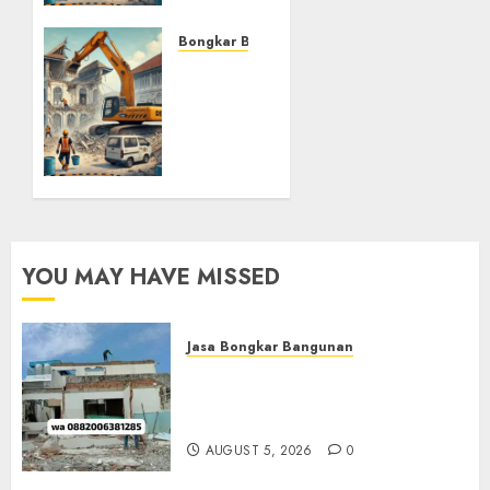
TERCEPAT
Di
Bongkar Bangunan Yogyakarta
GONDOMANAN
JASA
JOGJAKARTA
BONGKAR
RUMAH
OCTOBER
TUA
8, 2024
TERMURAH
0
DAN
TERCEPAT
Di TURI
SLEMAN
YOU MAY HAVE MISSED
OCTOBER
8, 2024
0
Jasa Bongkar Bangunan
Jasa Bongkar Bangunan
Termurah Di Surabaya
0882006381285
AUGUST 5, 2026
0