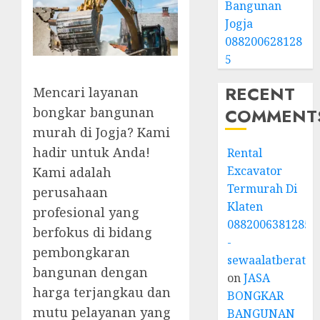
Bangunan
Jogja
088200628128
5
RECENT
Mencari layanan
COMMENT
bongkar bangunan
murah di Jogja? Kami
hadir untuk Anda!
Rental
Excavator
Kami adalah
Termurah Di
perusahaan
Klaten
profesional yang
0882006381285
berfokus di bidang
-
pembongkaran
sewaalatberat.bi
bangunan dengan
on
JASA
harga terjangkau dan
BONGKAR
mutu pelayanan yang
BANGUNAN