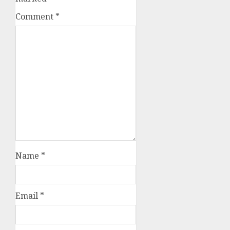
Comment
*
Name
*
Email
*