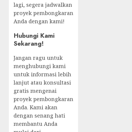
lagi, segera jadwalkan
proyek pembongkaran
Anda dengan kami!
Hubungi Kami
Sekarang!
Jangan ragu untuk
menghubungi kami
untuk informasi lebih
lanjut atau konsultasi
gratis mengenai
proyek pembongkaran
Anda. Kami akan
dengan senang hati
membantu Anda
mulai dari