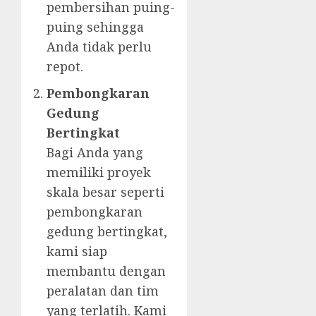
pembersihan puing-
puing sehingga
Anda tidak perlu
repot.
Pembongkaran
Gedung
Bertingkat
Bagi Anda yang
memiliki proyek
skala besar seperti
pembongkaran
gedung bertingkat,
kami siap
membantu dengan
peralatan dan tim
yang terlatih. Kami