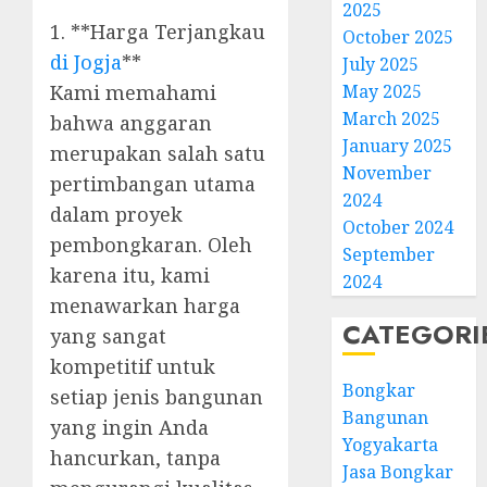
2025
1. **Harga Terjangkau
October 2025
di Jogja
**
July 2025
Kami memahami
May 2025
March 2025
bahwa anggaran
January 2025
merupakan salah satu
November
pertimbangan utama
2024
dalam proyek
October 2024
pembongkaran. Oleh
September
karena itu, kami
2024
menawarkan harga
CATEGORI
yang sangat
kompetitif untuk
Bongkar
setiap jenis bangunan
Bangunan
yang ingin Anda
Yogyakarta
hancurkan, tanpa
Jasa Bongkar