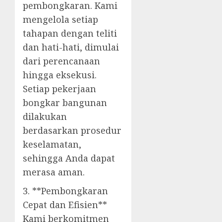
pembongkaran. Kami
mengelola setiap
tahapan dengan teliti
dan hati-hati, dimulai
dari perencanaan
hingga eksekusi.
Setiap pekerjaan
bongkar bangunan
dilakukan
berdasarkan prosedur
keselamatan,
sehingga Anda dapat
merasa aman.
3. **Pembongkaran
Cepat dan Efisien**
Kami berkomitmen