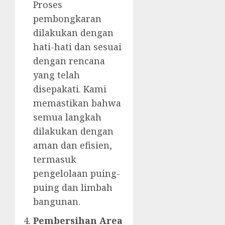
Proses
pembongkaran
dilakukan dengan
hati-hati dan sesuai
dengan rencana
yang telah
disepakati. Kami
memastikan bahwa
semua langkah
dilakukan dengan
aman dan efisien,
termasuk
pengelolaan puing-
puing dan limbah
bangunan.
Pembersihan Area