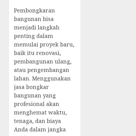
Pembongkaran
bangunan bisa
menjadi langkah
penting dalam
memulai proyek baru,
baik itu renovasi,
pembangunan ulang,
atau pengembangan
lahan. Menggunakan
jasa bongkar
bangunan yang
profesional akan
menghemat waktu,
tenaga, dan biaya
Anda dalam jangka