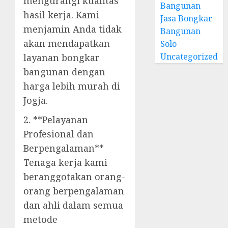
mengurangi kualitas
Bangunan
hasil kerja. Kami
Jasa Bongkar
menjamin Anda tidak
Bangunan
akan mendapatkan
Solo
Uncategorized
layanan bongkar
bangunan dengan
harga lebih murah di
Jogja.
2. **Pelayanan
Profesional dan
Berpengalaman**
Tenaga kerja kami
beranggotakan orang-
orang berpengalaman
dan ahli dalam semua
metode