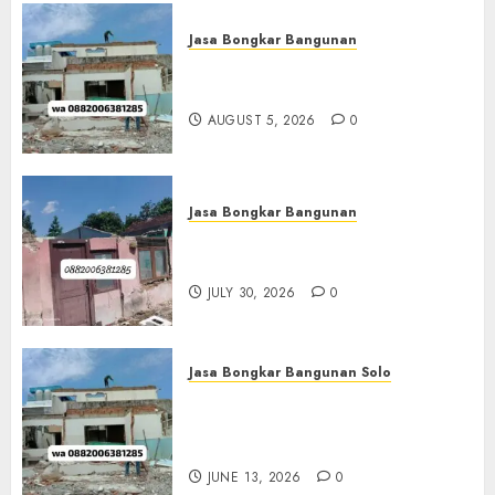
Jasa Bongkar Bangunan
Jasa Bongkar Bangunan
Purwokerto 0882006381285
AUGUST 5, 2026
0
Jasa Bongkar Bangunan
Jasa Bongkar Bangunan
Bandung 0882006381285
JULY 30, 2026
0
Jasa Bongkar Bangunan Solo
Jasa Bongkar Banguan
Termurah Di Solo
0882006381285
JUNE 13, 2026
0