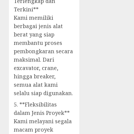
Terlengkap dan
Terkini**
Kami memiliki
berbagai jenis alat
berat yang siap
membantu proses
pembongkaran secara
maksimal. Dari
excavator, crane,
hingga breaker,
semua alat kami
selalu siap digunakan.
5. **Fleksibilitas
dalam Jenis Proyek**
Kami melayani segala
macam proyek