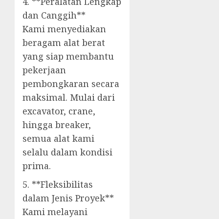
4. **Peralatan Lengkap
dan Canggih**
Kami menyediakan
beragam alat berat
yang siap membantu
pekerjaan
pembongkaran secara
maksimal. Mulai dari
excavator, crane,
hingga breaker,
semua alat kami
selalu dalam kondisi
prima.
5. **Fleksibilitas
dalam Jenis Proyek**
Kami melayani