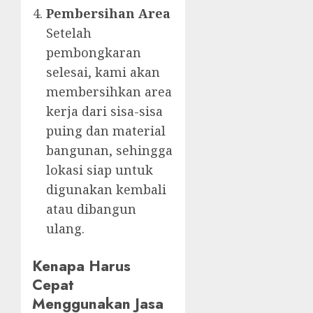
Pembersihan Area
Setelah
pembongkaran
selesai, kami akan
membersihkan area
kerja dari sisa-sisa
puing dan material
bangunan, sehingga
lokasi siap untuk
digunakan kembali
atau dibangun
ulang.
Kenapa Harus
Cepat
Menggunakan Jasa