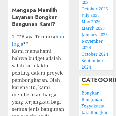
2025
Mengapa Memilih
October 2025
July 2025
Layanan Bongkar
May 2025
Bangunan Kami?
March 2025
January 2025
1. **Biaya Termurah
di
November
Jogja
**
2024
Kami memahami
October 2024
bahwa budget adalah
September
salah satu faktor
2024
penting dalam proyek
CATEGORI
pembongkaran. Oleh
karena itu, kami
Bongkar
memberikan harga
Bangunan
yang terjangkau bagi
Yogyakarta
semua jenis bangunan
Jasa Bongkar