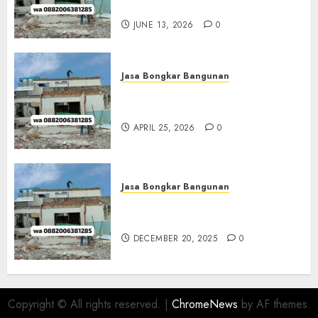
0882006381285
JUNE 13, 2026
0
Jasa Bongkar Bangunan
Layanan Bongkar Bangunan
Jogja 0882006281285
APRIL 25, 2026
0
Jasa Bongkar Bangunan
Jasa Bongkar Bangunan
Sleman 0882006381285
DECEMBER 20, 2025
0
Copyright © All rights reserved.
|
ChromeNews
by AF themes.