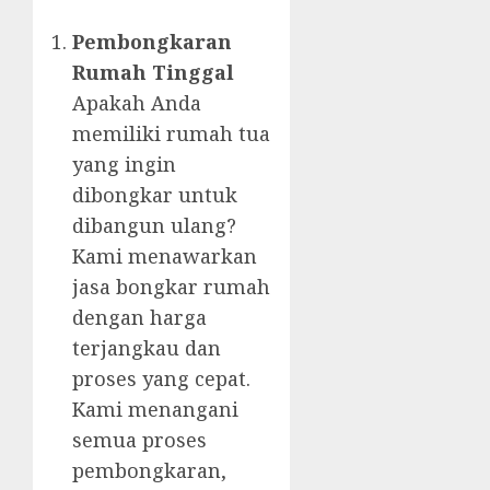
Pembongkaran
Rumah Tinggal
Apakah Anda
memiliki rumah tua
yang ingin
dibongkar untuk
dibangun ulang?
Kami menawarkan
jasa bongkar rumah
dengan harga
terjangkau dan
proses yang cepat.
Kami menangani
semua proses
pembongkaran,