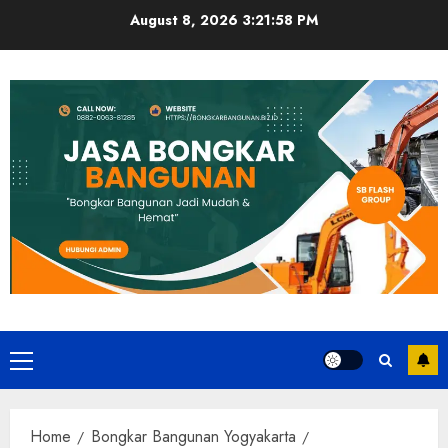
Skip
August 8, 2026
3:21:59 PM
to
content
Primary
Menu
Home
Bongkar Bangunan Yogyakarta