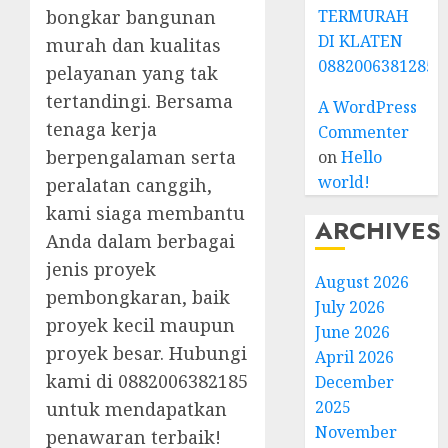
TERMURAH
bongkar bangunan
DI KLATEN
murah dan kualitas
0882006381285
pelayanan yang tak
tertandingi. Bersama
A WordPress
tenaga kerja
Commenter
berpengalaman serta
on
Hello
world!
peralatan canggih,
kami siaga membantu
ARCHIVES
Anda dalam berbagai
jenis proyek
August 2026
pembongkaran, baik
July 2026
proyek kecil maupun
June 2026
proyek besar. Hubungi
April 2026
kami di 0882006382185
December
2025
untuk mendapatkan
November
penawaran terbaik!