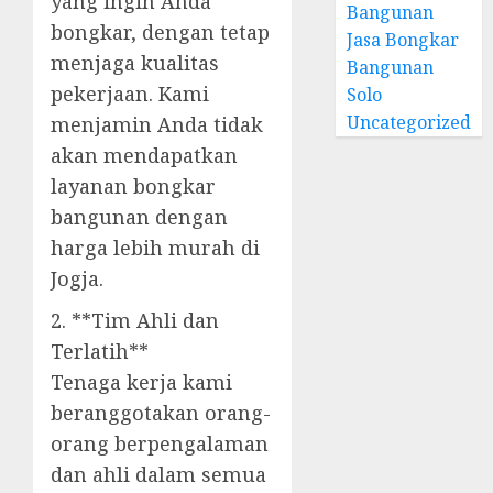
yang ingin Anda
Bangunan
bongkar, dengan tetap
Jasa Bongkar
menjaga kualitas
Bangunan
pekerjaan. Kami
Solo
Uncategorized
menjamin Anda tidak
akan mendapatkan
layanan bongkar
bangunan dengan
harga lebih murah di
Jogja.
2. **Tim Ahli dan
Terlatih**
Tenaga kerja kami
beranggotakan orang-
orang berpengalaman
dan ahli dalam semua