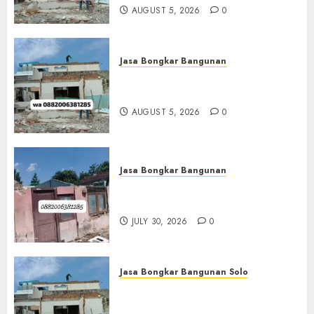
AUGUST 5, 2026
0
Jasa Bongkar Bangunan
Jasa Bongkar Bangunan
Purwokerto 0882006381285
AUGUST 5, 2026
0
Jasa Bongkar Bangunan
Jasa Bongkar Bangunan
Bandung 0882006381285
JULY 30, 2026
0
Jasa Bongkar Bangunan Solo
Jasa Bongkar Banguan
Termurah Di Solo