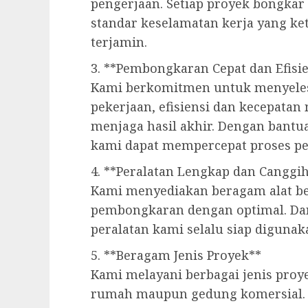
pengerjaan. Setiap proyek bongka
standar keselamatan kerja yang k
terjamin.
3. **Pembongkaran Cepat dan Efisi
Kami berkomitmen untuk menyelesa
pekerjaan, efisiensi dan kecepatan
menjaga hasil akhir. Dengan bantu
kami dapat mempercepat proses p
4. **Peralatan Lengkap dan Canggi
Kami menyediakan beragam alat be
pembongkaran dengan optimal. Dari
peralatan kami selalu siap digunak
5. **Beragam Jenis Proyek**
Kami melayani berbagai jenis proy
rumah maupun gedung komersial.