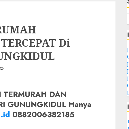
 RUMAH
TERCEPAT Di
UNGKIDUL
024
H TERMURAH DAN
RI GUNUNGKIDUL Hanya
.id
0882006382185