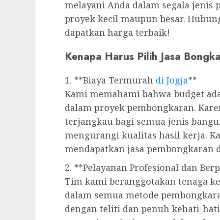
melayani Anda dalam segala jenis 
proyek kecil maupun besar. Hubung
dapatkan harga terbaik!
Kenapa Harus Pilih Jasa Bongk
1. **Biaya Termurah
di Jogja
**
Kami memahami bahwa budget adal
dalam proyek pembongkaran. Kare
terjangkau bagi semua jenis bangu
mengurangi kualitas hasil kerja. K
mendapatkan jasa pembongkaran de
2. **Pelayanan Profesional dan Be
Tim kami beranggotakan tenaga ke
dalam semua metode pembongkaran
dengan teliti dan penuh kehati-hat