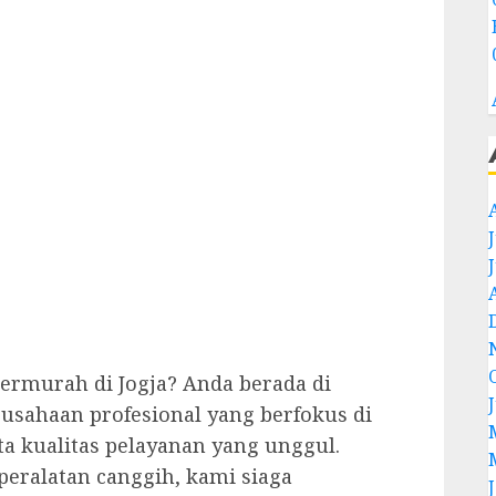
ermurah di Jogja? Anda berada di
rusahaan profesional yang berfokus di
a kualitas pelayanan yang unggul.
eralatan canggih, kami siaga