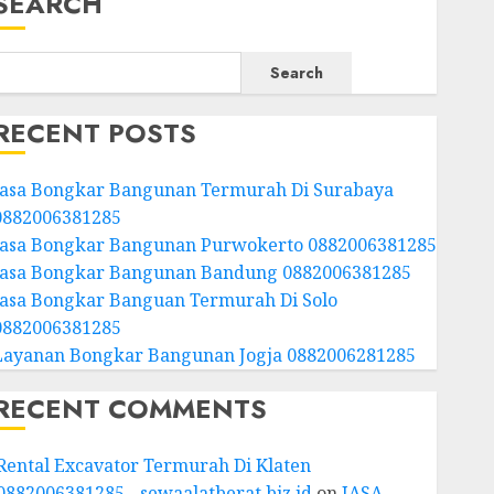
SEARCH
Search
RECENT POSTS
Jasa Bongkar Bangunan Termurah Di Surabaya
0882006381285
Jasa Bongkar Bangunan Purwokerto 0882006381285
Jasa Bongkar Bangunan Bandung 0882006381285
Jasa Bongkar Banguan Termurah Di Solo
0882006381285
Layanan Bongkar Bangunan Jogja 0882006281285
RECENT COMMENTS
Rental Excavator Termurah Di Klaten
0882006381285 - sewaalatberat.biz.id
on
JASA