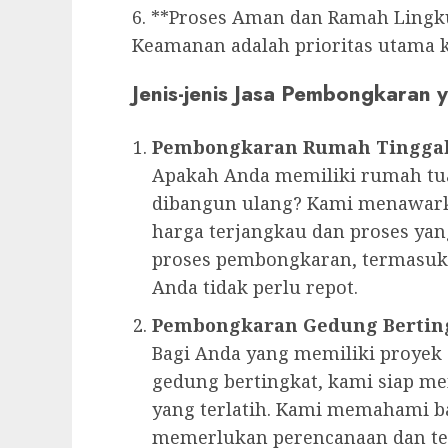
6. **Proses Aman dan Ramah Ling
Keamanan adalah prioritas utama k
Jenis-jenis Jasa Pembongkaran
Pembongkaran Rumah Tingga
Apakah Anda memiliki rumah tua
dibangun ulang? Kami menawark
harga terjangkau dan proses ya
proses pembongkaran, termasuk
Anda tidak perlu repot.
Pembongkaran Gedung Bertin
Bagi Anda yang memiliki proyek
gedung bertingkat, kami siap m
yang terlatih. Kami memahami 
memerlukan perencanaan dan te