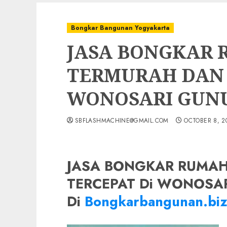
Bongkar Bangunan Yogyakarta
JASA BONGKAR
TERMURAH DAN 
WONOSARI GUN
SBFLASHMACHINE@GMAIL.COM
OCTOBER 8, 2
JASA BONGKAR RUMA
TERCEPAT Di WONOSA
Di
Bongkarbangunan.biz