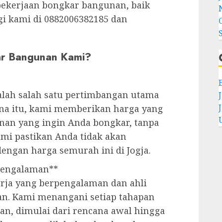
pekerjaan bongkar bangunan, baik
i kami di 0882006382185 dan
ar Bangunan Kami?
ah salah satu pertimbangan utama
na itu, kami memberikan harga yang
nan yang ingin Anda bongkar, tanpa
ami pastikan Anda tidak akan
ngan harga semurah ini di Jogja.
rpengalaman**
rja yang berpengalaman dan ahli
. Kami menangani setiap tahapan
ian, dimulai dari rencana awal hingga