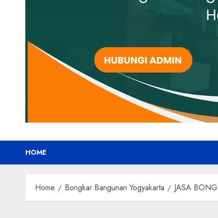
HOME
Home
Bongkar Bangunan Yogyakarta
JASA BONG