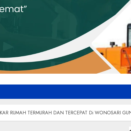
KAR RUMAH TERMURAH DAN TERCEPAT Di WONOSARI GU