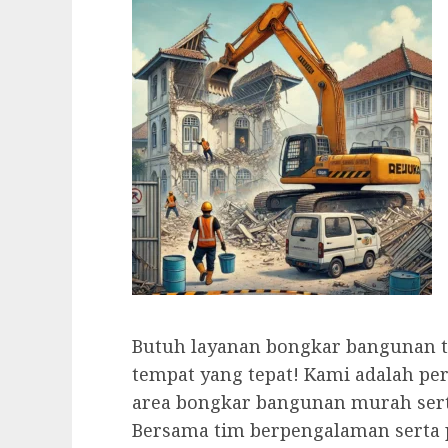
Butuh layanan bongkar bangunan t
tempat yang tepat! Kami adalah pe
area bongkar bangunan murah sert
Bersama tim berpengalaman serta p