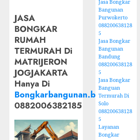
Jasa Bongkar
Bangunan
JASA
Purwokerto
088200638128
BONGKAR
5
RUMAH
Jasa Bongkar
TERMURAH Di
Bangunan
Bandung
MATRIJERON
088200638128
JOGJAKARTA
5
Jasa Bongkar
Hanya Di
Banguan
Bongkarbangunan.biz.id
Termurah Di
0882006382185
Solo
088200638128
5
Layanan
Bongkar