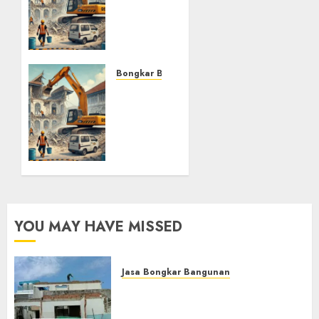
BANGUNAN
TERMURAH
DAN
TERCEPAT
Di
Bongkar Bangunan Yogyakarta
GONDOMANAN
JASA
JOGJAKARTA
BONGKAR
RUMAH
OCTOBER
TUA
8, 2024
TERMURAH
0
DAN
TERCEPAT
Di TURI
SLEMAN
YOU MAY HAVE MISSED
OCTOBER
8, 2024
0
Jasa Bongkar Bangunan
Jasa Bongkar Bangunan
Termurah Di Surabaya