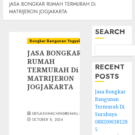
JASA BONGKAR RUMAH TERMURAH Di
MATRIJERON JOGJAKARTA
SEARCH
Bongkar Bangunan Yogyakarta
JASA BONGKAR
RUMAH
RECENT
TERMURAH Di
POSTS
MATRIJERON
JOGJAKARTA
Jasa Bongkar
Bangunan
Termurah Di
SBFLASHMACHINE@GMAIL.COM
Surabaya
OCTOBER 8, 2024
088200638128
5