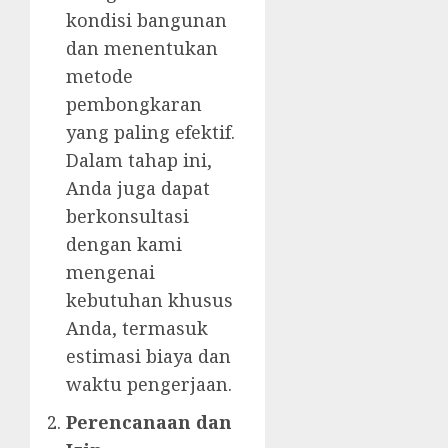
kondisi bangunan
dan menentukan
metode
pembongkaran
yang paling efektif.
Dalam tahap ini,
Anda juga dapat
berkonsultasi
dengan kami
mengenai
kebutuhan khusus
Anda, termasuk
estimasi biaya dan
waktu pengerjaan.
Perencanaan dan