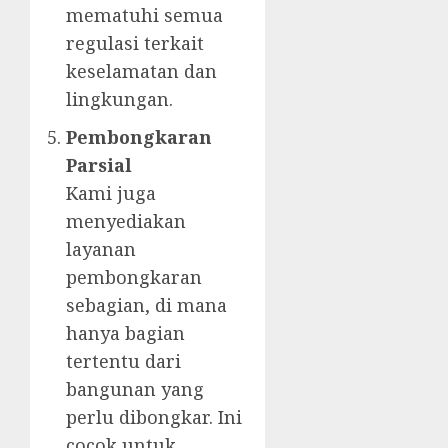
mematuhi semua
regulasi terkait
keselamatan dan
lingkungan.
Pembongkaran
Parsial
Kami juga
menyediakan
layanan
pembongkaran
sebagian, di mana
hanya bagian
tertentu dari
bangunan yang
perlu dibongkar. Ini
cocok untuk