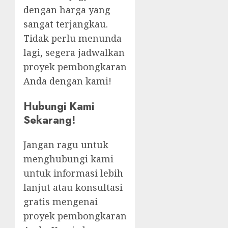
dengan harga yang
sangat terjangkau.
Tidak perlu menunda
lagi, segera jadwalkan
proyek pembongkaran
Anda dengan kami!
Hubungi Kami
Sekarang!
Jangan ragu untuk
menghubungi kami
untuk informasi lebih
lanjut atau konsultasi
gratis mengenai
proyek pembongkaran