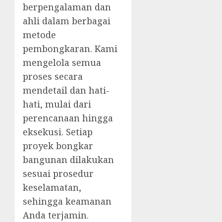
berpengalaman dan
ahli dalam berbagai
metode
pembongkaran. Kami
mengelola semua
proses secara
mendetail dan hati-
hati, mulai dari
perencanaan hingga
eksekusi. Setiap
proyek bongkar
bangunan dilakukan
sesuai prosedur
keselamatan,
sehingga keamanan
Anda terjamin.