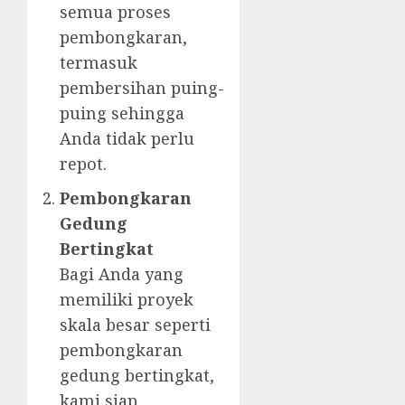
semua proses
pembongkaran,
termasuk
pembersihan puing-
puing sehingga
Anda tidak perlu
repot.
Pembongkaran
Gedung
Bertingkat
Bagi Anda yang
memiliki proyek
skala besar seperti
pembongkaran
gedung bertingkat,
kami siap