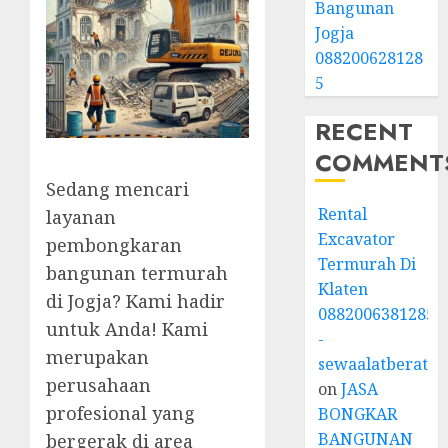
Bangunan
Jogja
088200628128
5
RECENT
COMMENT
Sedang mencari
Rental
layanan
Excavator
pembongkaran
Termurah Di
bangunan termurah
Klaten
di Jogja? Kami hadir
0882006381285
untuk Anda! Kami
-
merupakan
sewaalatberat.bi
perusahaan
on
JASA
profesional yang
BONGKAR
BANGUNAN
bergerak di area