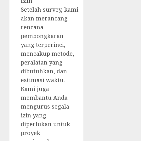
Izin
Setelah survey, kami
akan merancang
rencana
pembongkaran
yang terperinci,
mencakup metode,
peralatan yang
dibutuhkan, dan
estimasi waktu.
Kami juga
membantu Anda
mengurus segala
izin yang
diperlukan untuk
proyek