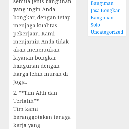
semua jenis bangunan
Bangunan
yang ingin Anda
Jasa Bongkar
bongkar, dengan tetap
Bangunan
Solo
menjaga kualitas
Uncategorized
pekerjaan. Kami
menjamin Anda tidak
akan menemukan
layanan bongkar
bangunan dengan
harga lebih murah di
Jogja.
2. **Tim Ahli dan
Terlatih**
Tim kami
beranggotakan tenaga
kerja yang