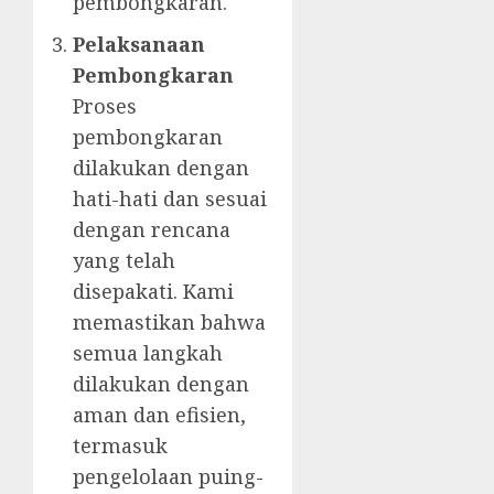
pembongkaran.
Pelaksanaan
Pembongkaran
Proses
pembongkaran
dilakukan dengan
hati-hati dan sesuai
dengan rencana
yang telah
disepakati. Kami
memastikan bahwa
semua langkah
dilakukan dengan
aman dan efisien,
termasuk
pengelolaan puing-