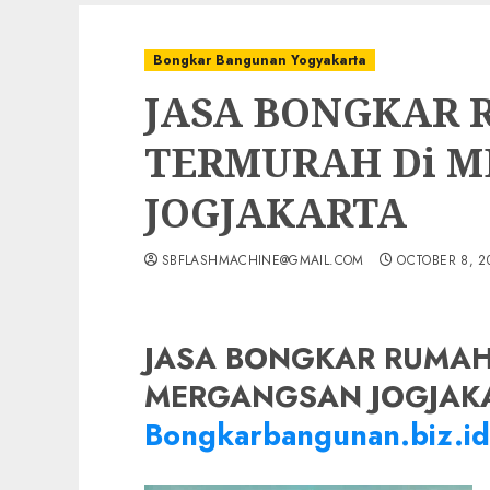
Bongkar Bangunan Yogyakarta
JASA BONGKAR
TERMURAH Di 
JOGJAKARTA
SBFLASHMACHINE@GMAIL.COM
OCTOBER 8, 2
JASA BONGKAR RUMAH
MERGANGSAN JOGJAKA
Bongkarbangunan.biz.id