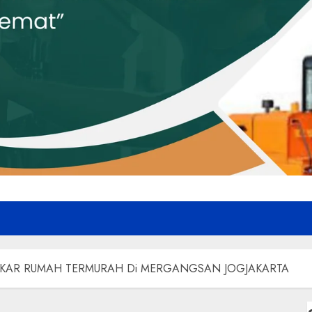
KAR RUMAH TERMURAH Di MERGANGSAN JOGJAKARTA