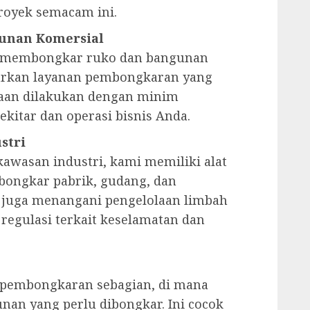
oyek semacam ini.
unan Komersial
au membongkar ruko dan bangunan
arkan layanan pembongkaran yang
jaan dilakukan dengan minim
kitar dan operasi bisnis Anda.
stri
awasan industri, kami memiliki alat
ongkar pabrik, gudang, dan
i juga menangani pengelolaan limbah
egulasi terkait keselamatan dan
 pembongkaran sebagian, di mana
nan yang perlu dibongkar. Ini cocok