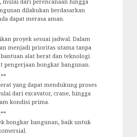
, mulai dari perencanaan hingga
bangunan dilakukan berdasarkan
nda dapat merasa aman.
kan proyek sesuai jadwal. Dalam
atan menjadi prioritas utama tanpa
bantuan alat berat dan teknologi
 pengerjaan bongkar bangunan.
h**
 berat yang dapat mendukung proses
ai dari excavator, crane, hingga
lam kondisi prima.
k**
ek bongkar bangunan, baik untuk
omersial.