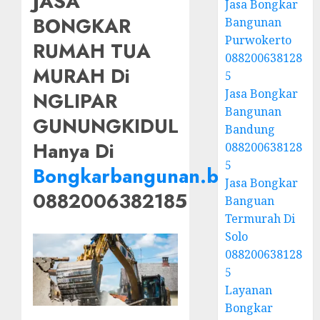
JASA
Jasa Bongkar
BONGKAR
Bangunan
Purwokerto
RUMAH TUA
088200638128
MURAH Di
5
Jasa Bongkar
NGLIPAR
Bangunan
GUNUNGKIDUL
Bandung
Hanya Di
088200638128
5
Bongkarbangunan.biz.id
Jasa Bongkar
0882006382185
Banguan
Termurah Di
Solo
088200638128
5
Layanan
Bongkar