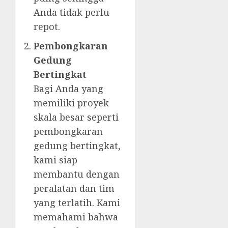
Anda tidak perlu
repot.
Pembongkaran
Gedung
Bertingkat
Bagi Anda yang
memiliki proyek
skala besar seperti
pembongkaran
gedung bertingkat,
kami siap
membantu dengan
peralatan dan tim
yang terlatih. Kami
memahami bahwa