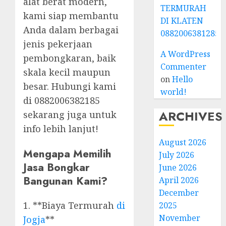
alat berat modern,
TERMURAH
kami siap membantu
DI KLATEN
Anda dalam berbagai
0882006381285
jenis pekerjaan
A WordPress
pembongkaran, baik
Commenter
skala kecil maupun
on
Hello
besar. Hubungi kami
world!
di 0882006382185
ARCHIVES
sekarang juga untuk
info lebih lanjut!
August 2026
Mengapa Memilih
July 2026
Jasa Bongkar
June 2026
Bangunan Kami?
April 2026
December
1. **Biaya Termurah
di
2025
November
Jogja
**