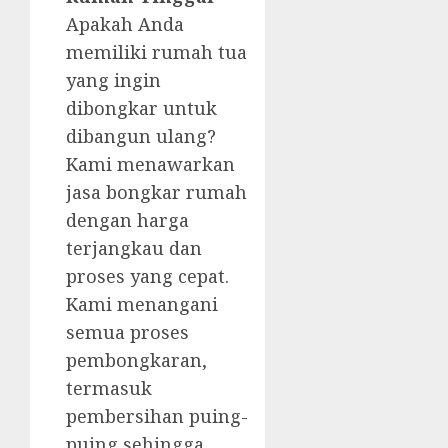
Apakah Anda
memiliki rumah tua
yang ingin
dibongkar untuk
dibangun ulang?
Kami menawarkan
jasa bongkar rumah
dengan harga
terjangkau dan
proses yang cepat.
Kami menangani
semua proses
pembongkaran,
termasuk
pembersihan puing-
puing sehingga