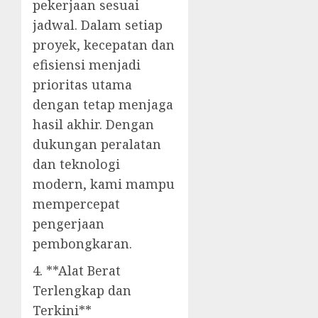
pekerjaan sesuai
jadwal. Dalam setiap
proyek, kecepatan dan
efisiensi menjadi
prioritas utama
dengan tetap menjaga
hasil akhir. Dengan
dukungan peralatan
dan teknologi
modern, kami mampu
mempercepat
pengerjaan
pembongkaran.
4. **Alat Berat
Terlengkap dan
Terkini**