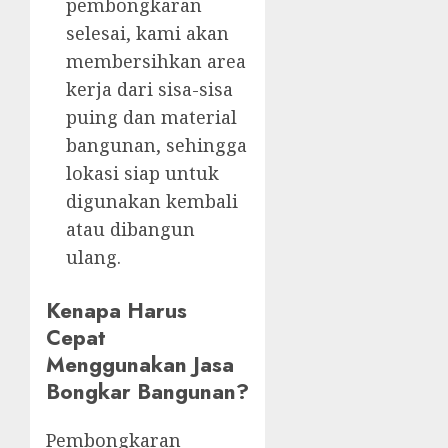
pembongkaran
selesai, kami akan
membersihkan area
kerja dari sisa-sisa
puing dan material
bangunan, sehingga
lokasi siap untuk
digunakan kembali
atau dibangun
ulang.
Kenapa Harus
Cepat
Menggunakan Jasa
Bongkar Bangunan?
Pembongkaran