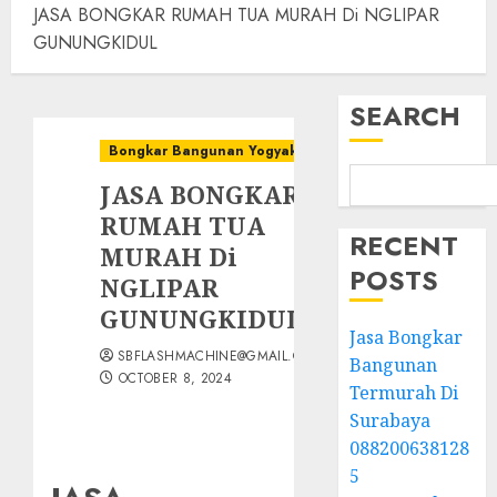
JASA BONGKAR RUMAH TUA MURAH Di NGLIPAR
GUNUNGKIDUL
SEARCH
Bongkar Bangunan Yogyakarta
JASA BONGKAR
RUMAH TUA
RECENT
MURAH Di
POSTS
NGLIPAR
GUNUNGKIDUL
Jasa Bongkar
SBFLASHMACHINE@GMAIL.COM
Bangunan
OCTOBER 8, 2024
Termurah Di
Surabaya
088200638128
5