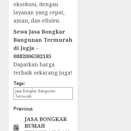
eksekusi, dengan
layanan yang cepat,
aman, dan efisien.
Sewa Jasa Bongkar
Bangunan Termurah
di Jogja –
0882006382185
Dapatkan harga
terbaik sekarang juga!
Tags:
Jasa Bongkar Bangunan
Termurah
Post
Previous
navigation
JASA BONGKAR
Previous
RUMAH
post: