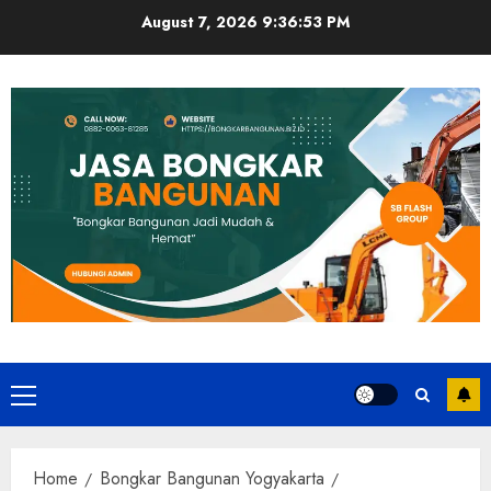
Skip
August 7, 2026
9:36:54 PM
to
content
Primary
Menu
Home
Bongkar Bangunan Yogyakarta