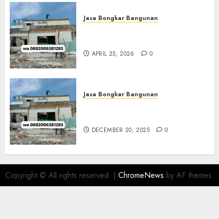
Jasa Bongkar Bangunan
Layanan Bongkar Bangunan
Jogja 0882006281285
APRIL 25, 2026
0
Jasa Bongkar Bangunan
Jasa Bongkar Bangunan
Sleman 0882006381285
DECEMBER 20, 2025
0
Copyright © All rights reserved.
|
ChromeNews
by AF themes.