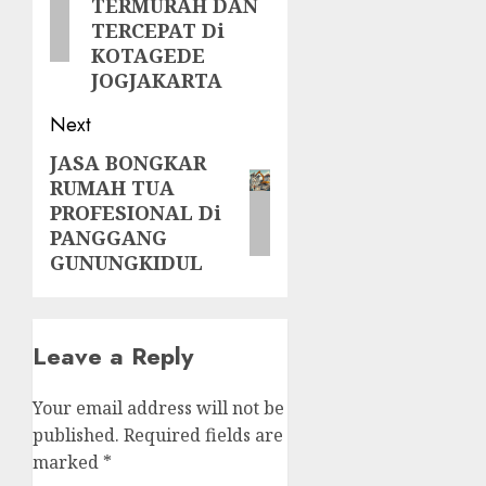
TERMURAH DAN
TERCEPAT Di
KOTAGEDE
JOGJAKARTA
Next
JASA BONGKAR
Next
RUMAH TUA
post:
PROFESIONAL Di
PANGGANG
GUNUNGKIDUL
Leave a Reply
Your email address will not be
published.
Required fields are
marked
*