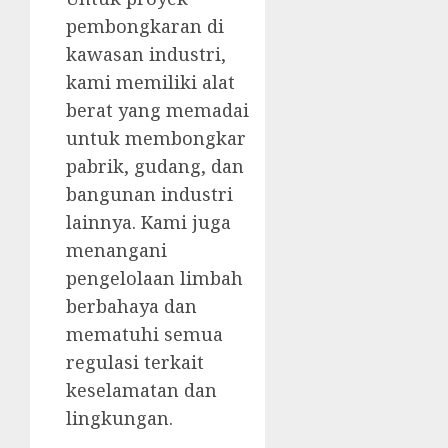
pembongkaran di
kawasan industri,
kami memiliki alat
berat yang memadai
untuk membongkar
pabrik, gudang, dan
bangunan industri
lainnya. Kami juga
menangani
pengelolaan limbah
berbahaya dan
mematuhi semua
regulasi terkait
keselamatan dan
lingkungan.