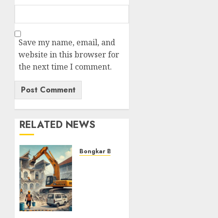
Save my name, email, and
website in this browser for
the next time I comment.
RELATED NEWS
Bongkar Bangunan Yogyakarta
JASA
BONGKAR
BANGUNAN
TERMURAH
DAN
TERCEPAT