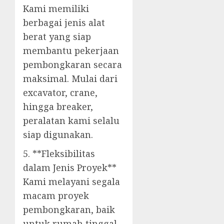
Kami memiliki
berbagai jenis alat
berat yang siap
membantu pekerjaan
pembongkaran secara
maksimal. Mulai dari
excavator, crane,
hingga breaker,
peralatan kami selalu
siap digunakan.
5. **Fleksibilitas
dalam Jenis Proyek**
Kami melayani segala
macam proyek
pembongkaran, baik
untuk rumah tinggal