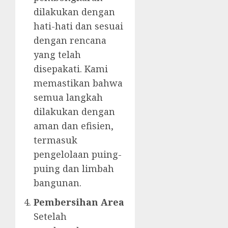
dilakukan dengan
hati-hati dan sesuai
dengan rencana
yang telah
disepakati. Kami
memastikan bahwa
semua langkah
dilakukan dengan
aman dan efisien,
termasuk
pengelolaan puing-
puing dan limbah
bangunan.
Pembersihan Area
Setelah