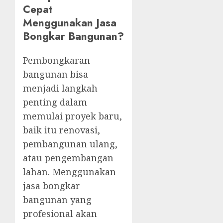
Cepat
Menggunakan Jasa
Bongkar Bangunan?
Pembongkaran
bangunan bisa
menjadi langkah
penting dalam
memulai proyek baru,
baik itu renovasi,
pembangunan ulang,
atau pengembangan
lahan. Menggunakan
jasa bongkar
bangunan yang
profesional akan