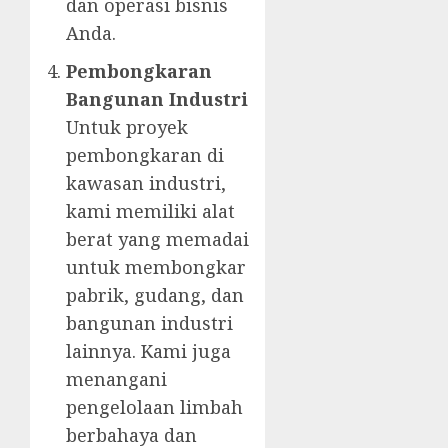
dan operasi bisnis
Anda.
Pembongkaran
Bangunan Industri
Untuk proyek
pembongkaran di
kawasan industri,
kami memiliki alat
berat yang memadai
untuk membongkar
pabrik, gudang, dan
bangunan industri
lainnya. Kami juga
menangani
pengelolaan limbah
berbahaya dan