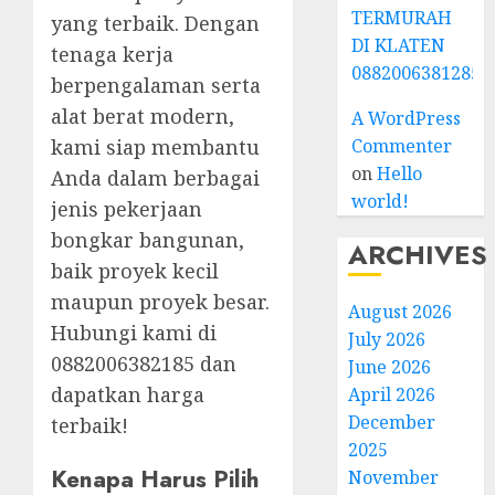
TERMURAH
yang terbaik. Dengan
DI KLATEN
tenaga kerja
0882006381285
berpengalaman serta
alat berat modern,
A WordPress
Commenter
kami siap membantu
on
Hello
Anda dalam berbagai
world!
jenis pekerjaan
bongkar bangunan,
ARCHIVES
baik proyek kecil
maupun proyek besar.
August 2026
Hubungi kami di
July 2026
0882006382185 dan
June 2026
dapatkan harga
April 2026
December
terbaik!
2025
Kenapa Harus Pilih
November