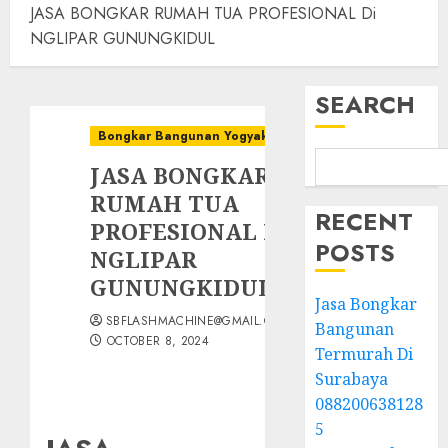
JASA BONGKAR RUMAH TUA PROFESIONAL Di
NGLIPAR GUNUNGKIDUL
SEARCH
Bongkar Bangunan Yogyakarta
JASA BONGKAR
RUMAH TUA
RECENT
PROFESIONAL Di
POSTS
NGLIPAR
GUNUNGKIDUL
Jasa Bongkar
SBFLASHMACHINE@GMAIL.COM
Bangunan
OCTOBER 8, 2024
Termurah Di
Surabaya
088200638128
5