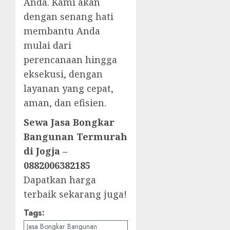
Anda. Kami akan
dengan senang hati
membantu Anda
mulai dari
perencanaan hingga
eksekusi, dengan
layanan yang cepat,
aman, dan efisien.
Sewa Jasa Bongkar
Bangunan Termurah
di Jogja –
0882006382185
Dapatkan harga
terbaik sekarang juga!
Tags:
Jasa Bongkar Bangunan