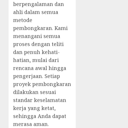
berpengalaman dan
ahli dalam semua
metode
pembongkaran. Kami
menangani semua
proses dengan teliti
dan penuh kehati-
hatian, mulai dari
rencana awal hingga
pengerjaan. Setiap
proyek pembongkaran
dilakukan sesuai
standar keselamatan
kerja yang ketat,
sehingga Anda dapat
merasa aman.