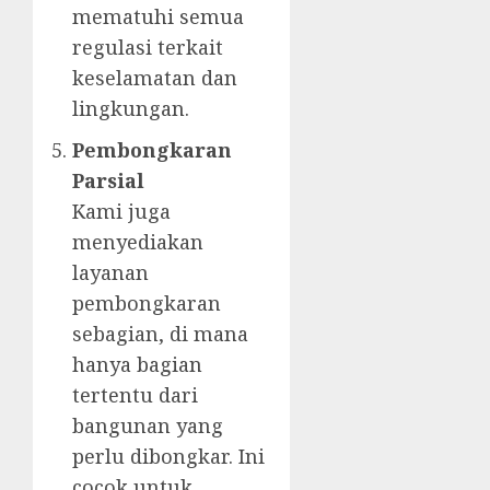
mematuhi semua
regulasi terkait
keselamatan dan
lingkungan.
Pembongkaran
Parsial
Kami juga
menyediakan
layanan
pembongkaran
sebagian, di mana
hanya bagian
tertentu dari
bangunan yang
perlu dibongkar. Ini
cocok untuk