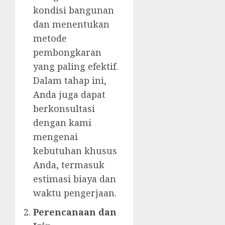
kondisi bangunan
dan menentukan
metode
pembongkaran
yang paling efektif.
Dalam tahap ini,
Anda juga dapat
berkonsultasi
dengan kami
mengenai
kebutuhan khusus
Anda, termasuk
estimasi biaya dan
waktu pengerjaan.
Perencanaan dan