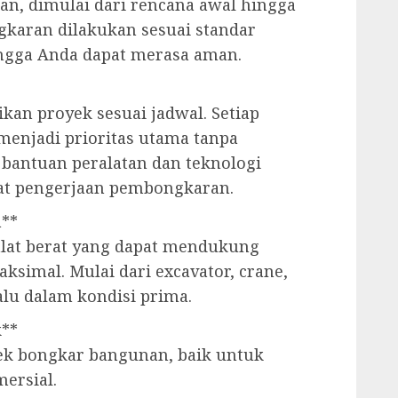
ian, dimulai dari rencana awal hingga
gkaran dilakukan sesuai standar
ingga Anda dapat merasa aman.
kan proyek sesuai jadwal. Setiap
 menjadi prioritas utama tanpa
bantuan peralatan dan teknologi
 pengerjaan pembongkaran.
h**
alat berat yang dapat mendukung
simal. Mulai dari excavator, crane,
alu dalam kondisi prima.
k**
ek bongkar bangunan, baik untuk
ersial.