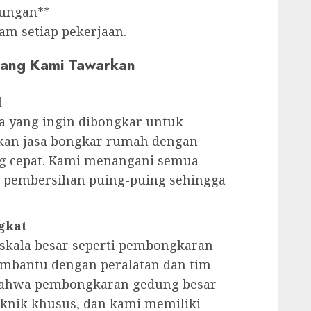
kungan**
am setiap pekerjaan.
 yang Kami Tawarkan
l
 yang ingin dibongkar untuk
an jasa bongkar rumah dengan
ng cepat. Kami menangani semua
 pembersihan puing-puing sehingga
gkat
 skala besar seperti pembongkaran
embantu dengan peralatan dan tim
bahwa pembongkaran gedung besar
knik khusus, dan kami memiliki