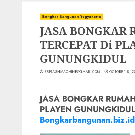
Bongkar Bangunan Yogyakarta
JASA BONGKAR 
TERCEPAT Di PL
GUNUNGKIDUL
SBFLASHMACHINE@GMAIL.COM
OCTOBER 8, 2
JASA BONGKAR RUMAH 
PLAYEN GUNUNGKIDUL 
Bongkarbangunan.biz.id