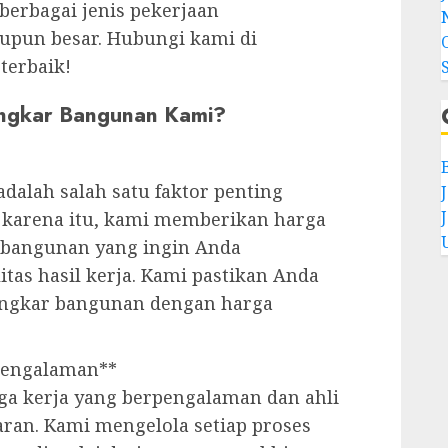
erbagai jenis pekerjaan
upun besar. Hubungi kami di
terbaik!
ongkar Bangunan Kami?
lah salah satu faktor penting
 karena itu, kami memberikan harga
s bangunan yang ingin Anda
tas hasil kerja. Kami pastikan Anda
ngkar bangunan dengan harga
rpengalaman**
aga kerja yang berpengalaman dan ahli
an. Kami mengelola setiap proses