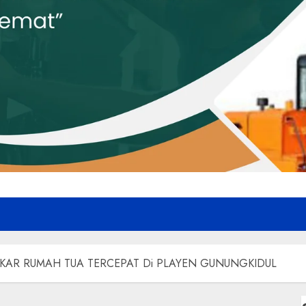
KAR RUMAH TUA TERCEPAT Di PLAYEN GUNUNGKIDUL