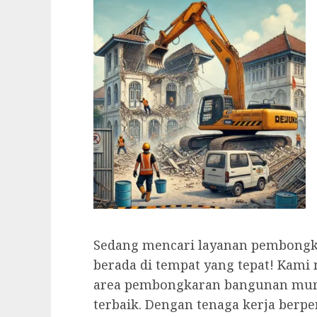
Sedang mencari layanan pembongk
berada di tempat yang tepat! Kami
area pembongkaran bangunan murah
terbaik. Dengan tenaga kerja berp