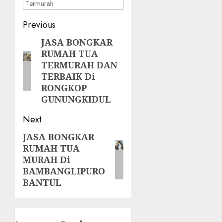
Termurah
Post
Previous
navigation
JASA BONGKAR
Previous
RUMAH TUA
post:
TERMURAH DAN
TERBAIK Di
RONGKOP
GUNUNGKIDUL
Next
JASA BONGKAR
Next
RUMAH TUA
post:
MURAH Di
BAMBANGLIPURO
BANTUL