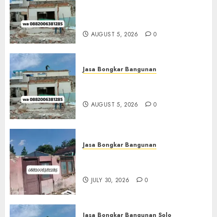
Jasa Bongkar Bangunan
Termurah Di Surabaya
0882006381285
AUGUST 5, 2026
0
Jasa Bongkar Bangunan
Jasa Bongkar Bangunan
Purwokerto 0882006381285
AUGUST 5, 2026
0
Jasa Bongkar Bangunan
Jasa Bongkar Bangunan
Bandung 0882006381285
JULY 30, 2026
0
Jasa Bongkar Bangunan Solo