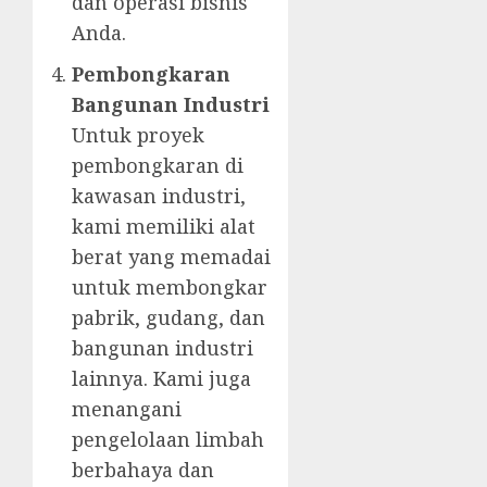
dan operasi bisnis
Anda.
Pembongkaran
Bangunan Industri
Untuk proyek
pembongkaran di
kawasan industri,
kami memiliki alat
berat yang memadai
untuk membongkar
pabrik, gudang, dan
bangunan industri
lainnya. Kami juga
menangani
pengelolaan limbah
berbahaya dan