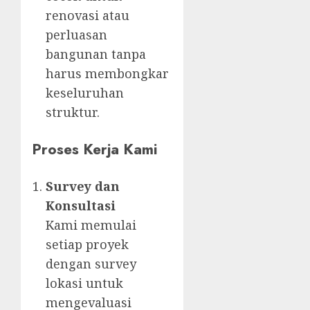
renovasi atau
perluasan
bangunan tanpa
harus membongkar
keseluruhan
struktur.
Proses Kerja Kami
Survey dan
Konsultasi
Kami memulai
setiap proyek
dengan survey
lokasi untuk
mengevaluasi