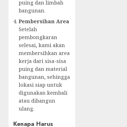
puing dan limbah
bangunan.
Pembersihan Area
Setelah
pembongkaran
selesai, kami akan
membersihkan area
kerja dari sisa-sisa
puing dan material
bangunan, sehingga
lokasi siap untuk
digunakan kembali
atau dibangun
ulang.
Kenapa Harus