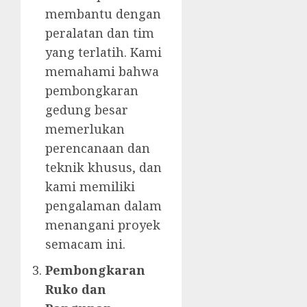
membantu dengan
peralatan dan tim
yang terlatih. Kami
memahami bahwa
pembongkaran
gedung besar
memerlukan
perencanaan dan
teknik khusus, dan
kami memiliki
pengalaman dalam
menangani proyek
semacam ini.
Pembongkaran
Ruko dan