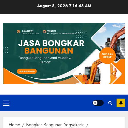
Skip
August 8, 2026
7:16:44 AM
to
content
Primary
Menu
Home
Bongkar Bangunan Yogyakarta