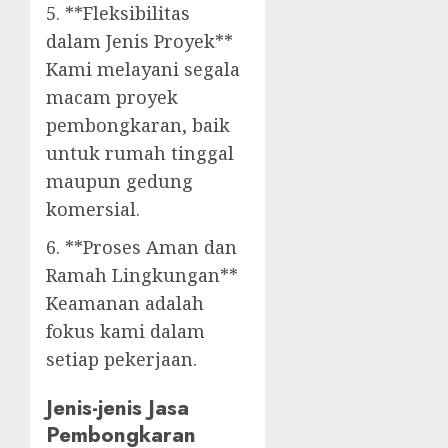
5. **Fleksibilitas
dalam Jenis Proyek**
Kami melayani segala
macam proyek
pembongkaran, baik
untuk rumah tinggal
maupun gedung
komersial.
6. **Proses Aman dan
Ramah Lingkungan**
Keamanan adalah
fokus kami dalam
setiap pekerjaan.
Jenis-jenis Jasa
Pembongkaran