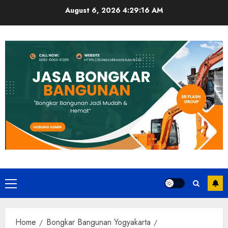
Skip
August 6, 2026
4:29:17 AM
to
content
Primary
Menu
Home
Bongkar Bangunan Yogyakarta