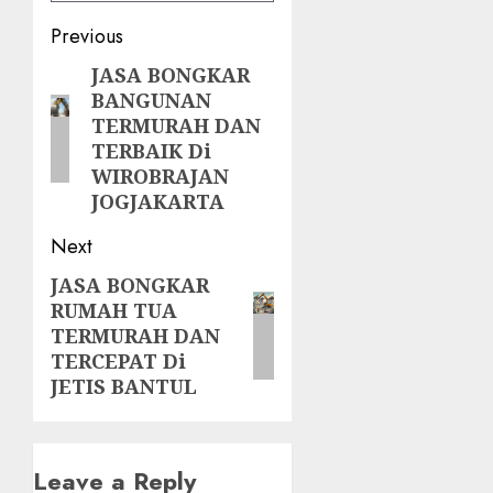
Post
Previous
navigation
JASA BONGKAR
Previous
BANGUNAN
post:
TERMURAH DAN
TERBAIK Di
WIROBRAJAN
JOGJAKARTA
Next
JASA BONGKAR
Next
RUMAH TUA
post:
TERMURAH DAN
TERCEPAT Di
JETIS BANTUL
Leave a Reply