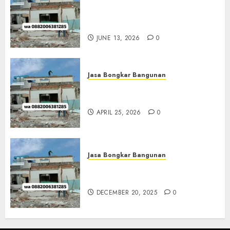
Jasa Bongkar Banguan
Termurah Di Solo
0882006381285
JUNE 13, 2026
0
Jasa Bongkar Bangunan
Layanan Bongkar Bangunan
Jogja 0882006281285
APRIL 25, 2026
0
Jasa Bongkar Bangunan
Jasa Bongkar Bangunan
Sleman 0882006381285
DECEMBER 20, 2025
0