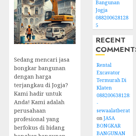
Bangunan
Jogja
088200628128
5
RECENT
COMMENT
Sedang mencari jasa
Rental
bongkar bangunan
Excavator
dengan harga
Termurah Di
terjangkau di Jogja?
Klaten
Kami hadir untuk
0882006381285
Anda! Kami adalah
-
perusahaan
sewaalatberat.bi
on
JASA
profesional yang
BONGKAR
berfokus di bidang
BANGUNAN