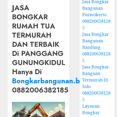
Jasa Bongkar
JASA
Bangunan
Purwokerto
BONGKAR
088200638128
RUMAH TUA
5
TERMURAH
Jasa Bongkar
Bangunan
DAN TERBAIK
Bandung
Di PANGGANG
088200638128
5
GUNUNGKIDUL
Jasa Bongkar
Hanya Di
Banguan
Bongkarbangunan.biz.id
Termurah Di
Solo
0882006382185
088200638128
5
Layanan
Bongkar