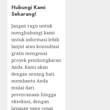
Hubungi Kami
Sekarang!
Jangan ragu untuk
menghubungi kami
untuk informasi lebih
lanjut atau konsultasi
gratis mengenai
proyek pembongkaran
Anda. Kami akan
dengan senang hati
membantu Anda
mulai dari
perencanaan hingga
eksekusi, dengan
layanan yang cepat,