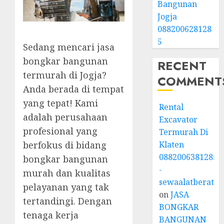
Bangunan
Jogja
088200628128
5
Sedang mencari jasa
bongkar bangunan
RECENT
termurah di Jogja?
COMMENT
Anda berada di tempat
yang tepat! Kami
Rental
adalah perusahaan
Excavator
profesional yang
Termurah Di
Klaten
berfokus di bidang
0882006381285
bongkar bangunan
-
murah dan kualitas
sewaalatberat.bi
pelayanan yang tak
on
JASA
tertandingi. Dengan
BONGKAR
tenaga kerja
BANGUNAN