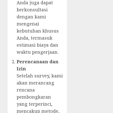
Anda juga dapat
berkonsultasi
dengan kami
mengenai
kebutuhan khusus
Anda, termasuk
estimasi biaya dan
waktu pengerjaan.
Perencanaan dan
Izin
Setelah survey, kami
akan merancang
rencana
pembongkaran
yang terperinci,
mencakup metode,