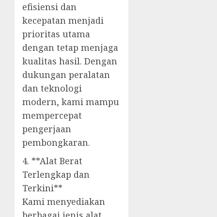
efisiensi dan
kecepatan menjadi
prioritas utama
dengan tetap menjaga
kualitas hasil. Dengan
dukungan peralatan
dan teknologi
modern, kami mampu
mempercepat
pengerjaan
pembongkaran.
4. **Alat Berat
Terlengkap dan
Terkini**
Kami menyediakan
berbagai jenis alat