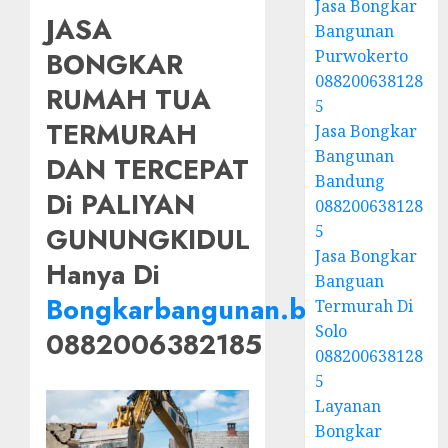
Jasa Bongkar
JASA
Bangunan
Purwokerto
BONGKAR
088200638128
RUMAH TUA
5
TERMURAH
Jasa Bongkar
Bangunan
DAN TERCEPAT
Bandung
Di PALIYAN
088200638128
5
GUNUNGKIDUL
Jasa Bongkar
Hanya Di
Banguan
Bongkarbangunan.biz.id
Termurah Di
Solo
0882006382185
088200638128
5
Layanan
Bongkar