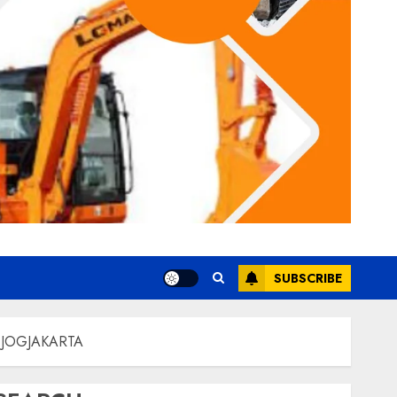
SUBSCRIBE
 JOGJAKARTA