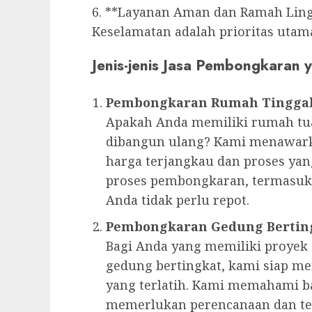
6. **Layanan Aman dan Ramah Lin
Keselamatan adalah prioritas utam
Jenis-jenis Jasa Pembongkaran
Pembongkaran Rumah Tingga
Apakah Anda memiliki rumah tua
dibangun ulang? Kami menawark
harga terjangkau dan proses ya
proses pembongkaran, termasuk
Anda tidak perlu repot.
Pembongkaran Gedung Bertin
Bagi Anda yang memiliki proyek
gedung bertingkat, kami siap m
yang terlatih. Kami memahami 
memerlukan perencanaan dan te