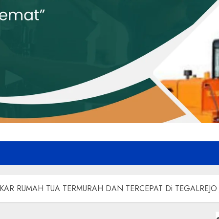
KAR RUMAH TUA TERMURAH DAN TERCEPAT Di TEGALREJO