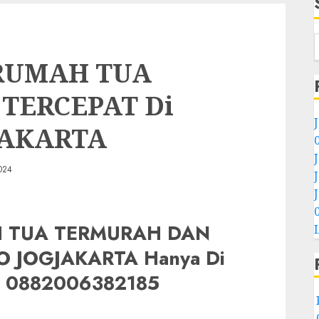
RUMAH TUA
TERCEPAT Di
JAKARTA
024
 TUA TERMURAH DAN
O JOGJAKARTA Hanya Di
0882006382185