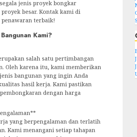
egala jenis proyek bongkar
 proyek besar. Kontak kami di
 penawaran terbaik!
r Bangunan Kami?
rupakan salah satu pertimbangan
. Oleh karena itu, kami memberikan
 jenis bangunan yang ingin Anda
alitas hasil kerja. Kami pastikan
a pembongkaran dengan harga
rpengalaman**
rja yang berpengalaman dan terlatih
. Kami menangani setiap tahapan