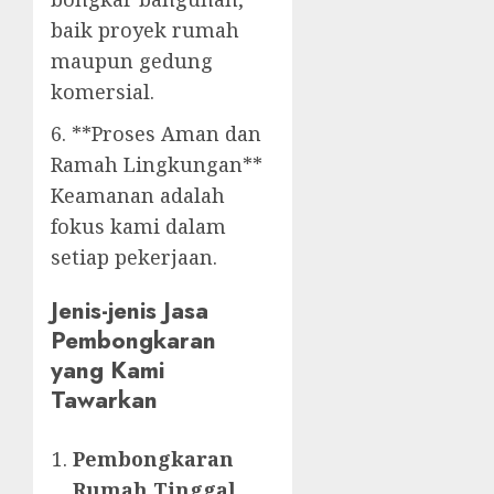
baik proyek rumah
maupun gedung
komersial.
6. **Proses Aman dan
Ramah Lingkungan**
Keamanan adalah
fokus kami dalam
setiap pekerjaan.
Jenis-jenis Jasa
Pembongkaran
yang Kami
Tawarkan
Pembongkaran
Rumah Tinggal