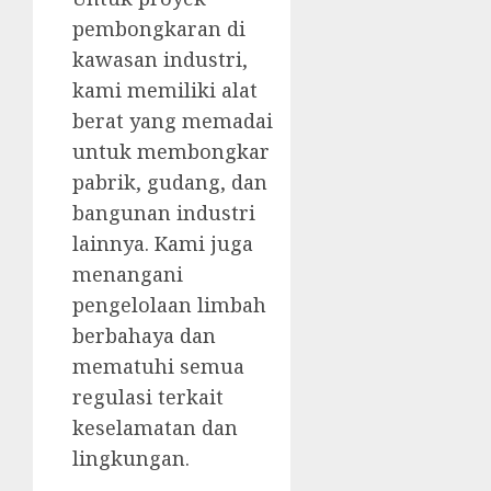
pembongkaran di
kawasan industri,
kami memiliki alat
berat yang memadai
untuk membongkar
pabrik, gudang, dan
bangunan industri
lainnya. Kami juga
menangani
pengelolaan limbah
berbahaya dan
mematuhi semua
regulasi terkait
keselamatan dan
lingkungan.