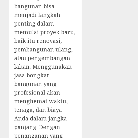
bangunan bisa
menjadi langkah
penting dalam
memulai proyek baru,
baik itu renovasi,
pembangunan ulang,
atau pengembangan
lahan. Menggunakan
jasa bongkar
bangunan yang
profesional akan
menghemat waktu,
tenaga, dan biaya
Anda dalam jangka
panjang. Dengan
penanganan yang