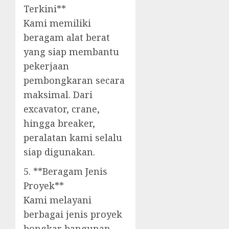
Terkini**
Kami memiliki
beragam alat berat
yang siap membantu
pekerjaan
pembongkaran secara
maksimal. Dari
excavator, crane,
hingga breaker,
peralatan kami selalu
siap digunakan.
5. **Beragam Jenis
Proyek**
Kami melayani
berbagai jenis proyek
bongkar bangunan,