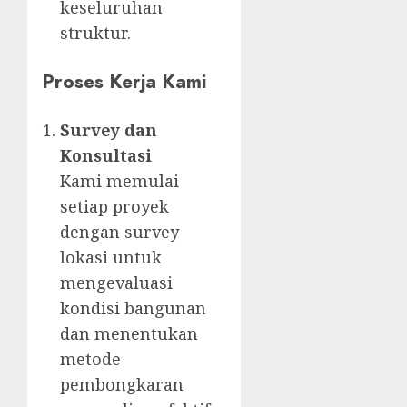
keseluruhan
struktur.
Proses Kerja Kami
Survey dan
Konsultasi
Kami memulai
setiap proyek
dengan survey
lokasi untuk
mengevaluasi
kondisi bangunan
dan menentukan
metode
pembongkaran