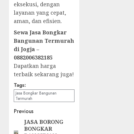
eksekusi, dengan
layanan yang cepat,
aman, dan efisien.
Sewa Jasa Bongkar
Bangunan Termurah
di Jogja –
0882006382185
Dapatkan harga
terbaik sekarang juga!
Tags:
Jasa Bongkar Bangunan
Termurah
Post
Previous
navigation
JASA BORONG
Previous
BONGKAR
post: