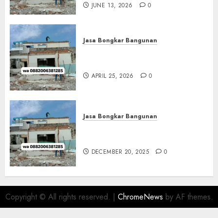
JUNE 13, 2026
0
Jasa Bongkar Bangunan
Layanan Bongkar Bangunan
Jogja 0882006281285
APRIL 25, 2026
0
Jasa Bongkar Bangunan
Jasa Bongkar Bangunan
Sleman 0882006381285
DECEMBER 20, 2025
0
Copyright © All rights reserved.
|
ChromeNews
by AF themes.