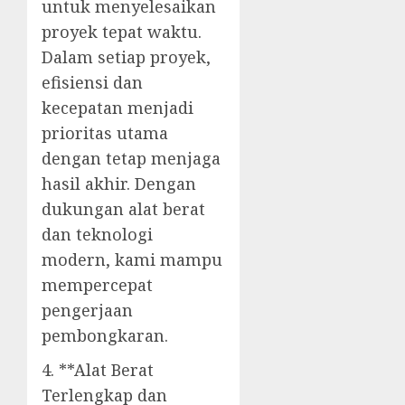
untuk menyelesaikan
proyek tepat waktu.
Dalam setiap proyek,
efisiensi dan
kecepatan menjadi
prioritas utama
dengan tetap menjaga
hasil akhir. Dengan
dukungan alat berat
dan teknologi
modern, kami mampu
mempercepat
pengerjaan
pembongkaran.
4. **Alat Berat
Terlengkap dan