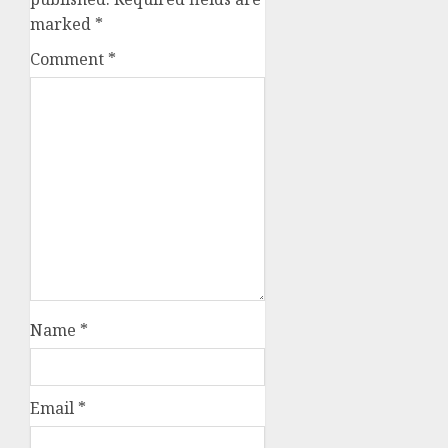
marked
*
Comment
*
Name
*
Email
*