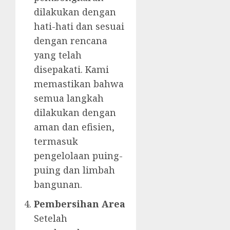
dilakukan dengan
hati-hati dan sesuai
dengan rencana
yang telah
disepakati. Kami
memastikan bahwa
semua langkah
dilakukan dengan
aman dan efisien,
termasuk
pengelolaan puing-
puing dan limbah
bangunan.
Pembersihan Area
Setelah