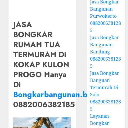
Jasa Bongkar
Bangunan
Purwokerto
JASA
088200638128
5
BONGKAR
Jasa Bongkar
RUMAH TUA
Bangunan
Bandung
TERMURAH Di
088200638128
KOKAP KULON
5
PROGO Hanya
Jasa Bongkar
Banguan
Di
Termurah Di
Bongkarbangunan.biz.id
Solo
088200638128
0882006382185
5
Layanan
Bongkar