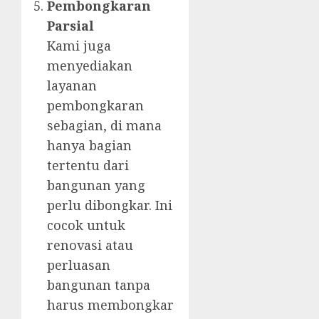
Pembongkaran
Parsial
Kami juga
menyediakan
layanan
pembongkaran
sebagian, di mana
hanya bagian
tertentu dari
bangunan yang
perlu dibongkar. Ini
cocok untuk
renovasi atau
perluasan
bangunan tanpa
harus membongkar