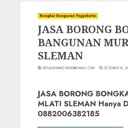
Bongkar Bangunan Yogyakarta
JASA BORONG B
BANGUNAN MURA
SLEMAN
SBFLASHMACHINE@GMAIL.COM
OCTOBER 8, 2
JASA BORONG BONGK
MLATI SLEMAN Hanya 
0882006382185