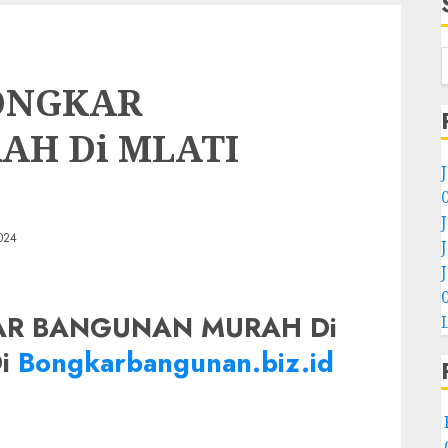
ONGKAR
H Di MLATI
024
AR BANGUNAN MURAH Di
Di
Bongkarbangunan.biz.id