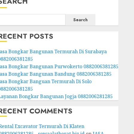
SEARCH
Search
RECENT POSTS
Jasa Bongkar Bangunan Termurah Di Surabaya
0882006381285
Jasa Bongkar Bangunan Purwokerto 0882006381285
Jasa Bongkar Bangunan Bandung 0882006381285
Jasa Bongkar Banguan Termurah Di Solo
0882006381285
Layanan Bongkar Bangunan Jogja 0882006281285
RECENT COMMENTS
Rental Excavator Termurah Di Klaten
0882006381285 - sewaalatberat.biz.id
on
JASA