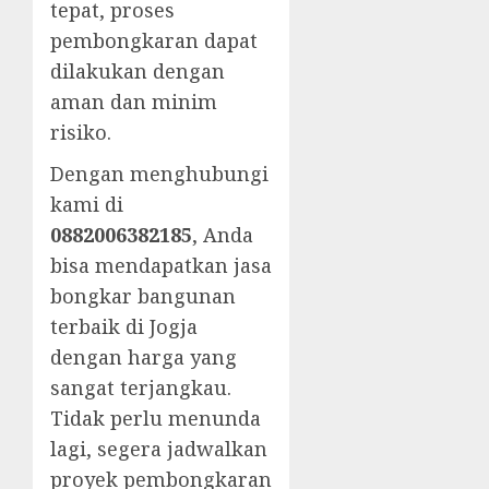
tepat, proses
pembongkaran dapat
dilakukan dengan
aman dan minim
risiko.
Dengan menghubungi
kami di
0882006382185
, Anda
bisa mendapatkan jasa
bongkar bangunan
terbaik di Jogja
dengan harga yang
sangat terjangkau.
Tidak perlu menunda
lagi, segera jadwalkan
proyek pembongkaran