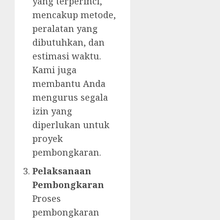
yang terperinci,
mencakup metode,
peralatan yang
dibutuhkan, dan
estimasi waktu.
Kami juga
membantu Anda
mengurus segala
izin yang
diperlukan untuk
proyek
pembongkaran.
Pelaksanaan
Pembongkaran
Proses
pembongkaran