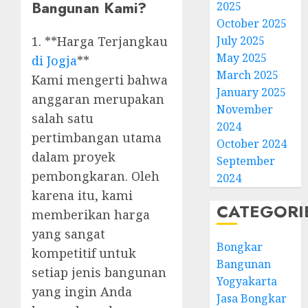
Bangunan Kami?
2025
October 2025
July 2025
1. **Harga Terjangkau
May 2025
di Jogja
**
March 2025
Kami mengerti bahwa
January 2025
anggaran merupakan
November
salah satu
2024
pertimbangan utama
October 2024
dalam proyek
September
pembongkaran. Oleh
2024
karena itu, kami
CATEGORI
memberikan harga
yang sangat
Bongkar
kompetitif untuk
Bangunan
setiap jenis bangunan
Yogyakarta
yang ingin Anda
Jasa Bongkar