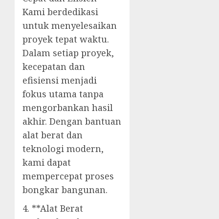
Kami berdedikasi
untuk menyelesaikan
proyek tepat waktu.
Dalam setiap proyek,
kecepatan dan
efisiensi menjadi
fokus utama tanpa
mengorbankan hasil
akhir. Dengan bantuan
alat berat dan
teknologi modern,
kami dapat
mempercepat proses
bongkar bangunan.
4. **Alat Berat