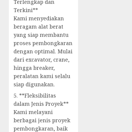
Terlengkap dan
Terkini**
Kami menyediakan
beragam alat berat
yang siap membantu
proses pembongkaran
dengan optimal. Mulai
dari excavator, crane,
hingga breaker,
peralatan kami selalu
siap digunakan.
5. **Fleksibilitas
dalam Jenis Proyek**
Kami melayani
berbagai jenis proyek
pembongkaran, baik