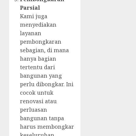
Parsial
Kami juga
menyediakan
layanan
pembongkaran
sebagian, di mana
hanya bagian
tertentu dari
bangunan yang
perlu dibongkar. Ini
cocok untuk
renovasi atau
perluasan
bangunan tanpa
harus membongkar
keseluruhan