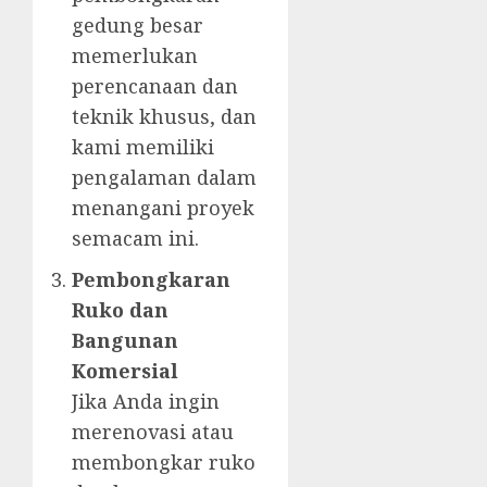
gedung besar
memerlukan
perencanaan dan
teknik khusus, dan
kami memiliki
pengalaman dalam
menangani proyek
semacam ini.
Pembongkaran
Ruko dan
Bangunan
Komersial
Jika Anda ingin
merenovasi atau
membongkar ruko