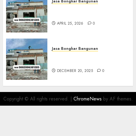
Jasa Bongkar Bangunan
Layanan Bongkar Bangunan
Jogja 0882006281285
APRIL 25, 2026
0
Jasa Bongkar Bangunan
Jasa Bongkar Bangunan
Sleman 0882006381285
DECEMBER 20, 2025
0
Copyright © All rights reserved.
|
ChromeNews
by AF themes.