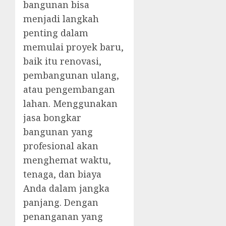
bangunan bisa
menjadi langkah
penting dalam
memulai proyek baru,
baik itu renovasi,
pembangunan ulang,
atau pengembangan
lahan. Menggunakan
jasa bongkar
bangunan yang
profesional akan
menghemat waktu,
tenaga, dan biaya
Anda dalam jangka
panjang. Dengan
penanganan yang