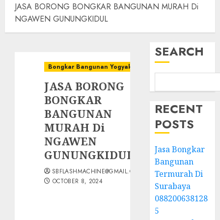
JASA BORONG BONGKAR BANGUNAN MURAH Di
NGAWEN GUNUNGKIDUL
SEARCH
Bongkar Bangunan Yogyakarta
JASA BORONG
BONGKAR
RECENT
BANGUNAN
POSTS
MURAH Di
NGAWEN
Jasa Bongkar
GUNUNGKIDUL
Bangunan
SBFLASHMACHINE@GMAIL.COM
Termurah Di
OCTOBER 8, 2024
Surabaya
088200638128
5