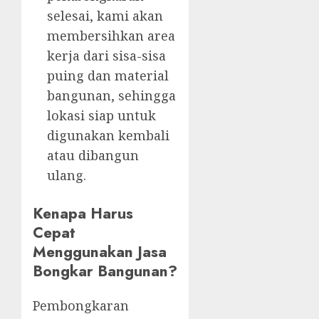
selesai, kami akan
membersihkan area
kerja dari sisa-sisa
puing dan material
bangunan, sehingga
lokasi siap untuk
digunakan kembali
atau dibangun
ulang.
Kenapa Harus
Cepat
Menggunakan Jasa
Bongkar Bangunan?
Pembongkaran