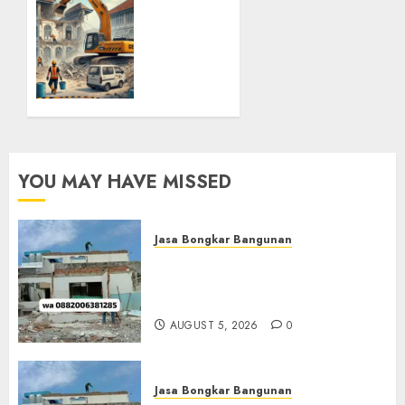
GONDOMANAN
JASA
JOGJAKARTA
BONGKAR
RUMAH
OCTOBER
TUA
8, 2024
TERMURAH
0
DAN
TERCEPAT
Di TURI
SLEMAN
YOU MAY HAVE MISSED
OCTOBER
8, 2024
0
Jasa Bongkar Bangunan
Jasa Bongkar Bangunan
Termurah Di Surabaya
0882006381285
AUGUST 5, 2026
0
Jasa Bongkar Bangunan