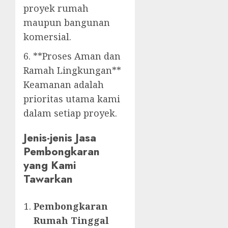
proyek rumah
maupun bangunan
komersial.
6. **Proses Aman dan
Ramah Lingkungan**
Keamanan adalah
prioritas utama kami
dalam setiap proyek.
Jenis-jenis Jasa
Pembongkaran
yang Kami
Tawarkan
Pembongkaran
Rumah Tinggal