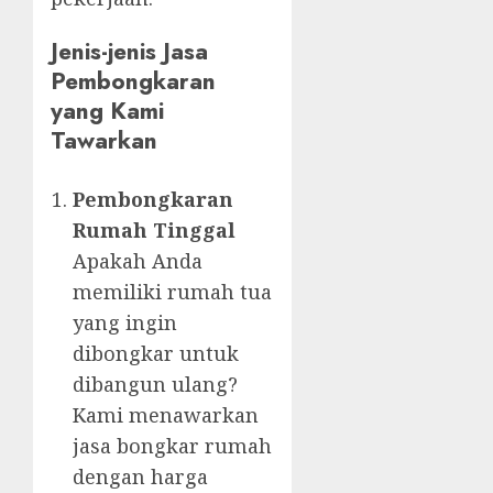
Jenis-jenis Jasa
Pembongkaran
yang Kami
Tawarkan
Pembongkaran
Rumah Tinggal
Apakah Anda
memiliki rumah tua
yang ingin
dibongkar untuk
dibangun ulang?
Kami menawarkan
jasa bongkar rumah
dengan harga