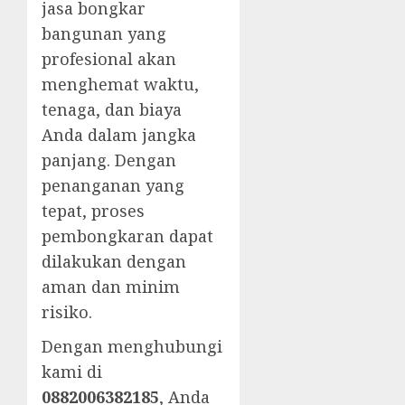
jasa bongkar
bangunan yang
profesional akan
menghemat waktu,
tenaga, dan biaya
Anda dalam jangka
panjang. Dengan
penanganan yang
tepat, proses
pembongkaran dapat
dilakukan dengan
aman dan minim
risiko.
Dengan menghubungi
kami di
0882006382185
, Anda