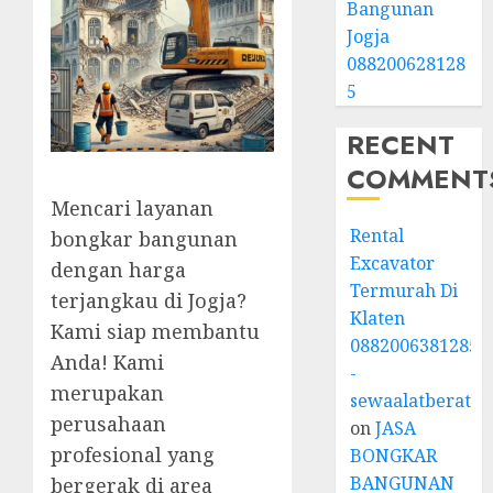
Bangunan
Jogja
088200628128
5
RECENT
COMMENT
Mencari layanan
Rental
bongkar bangunan
Excavator
dengan harga
Termurah Di
terjangkau di Jogja?
Klaten
Kami siap membantu
0882006381285
Anda! Kami
-
merupakan
sewaalatberat.bi
perusahaan
on
JASA
profesional yang
BONGKAR
BANGUNAN
bergerak di area