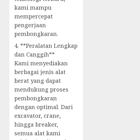
kami mampu
mempercepat
pengerjaan
pembongkaran.
4. **Peralatan Lengkap
dan Canggih**
Kami menyediakan
berbagai jenis alat
berat yang dapat
mendukung proses
pembongkaran
dengan optimal. Dari
excavator, crane,
hingga breaker,
semua alat kami