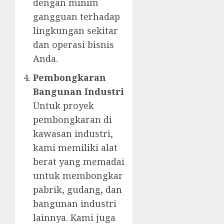
dengan minim
gangguan terhadap
lingkungan sekitar
dan operasi bisnis
Anda.
Pembongkaran
Bangunan Industri
Untuk proyek
pembongkaran di
kawasan industri,
kami memiliki alat
berat yang memadai
untuk membongkar
pabrik, gudang, dan
bangunan industri
lainnya. Kami juga