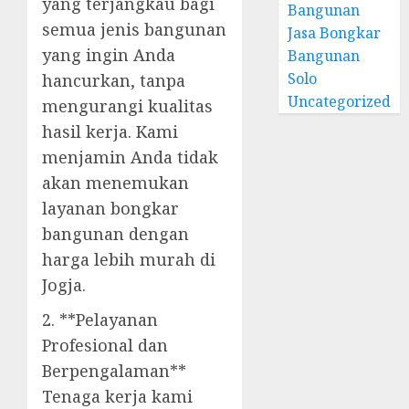
yang terjangkau bagi
Bangunan
semua jenis bangunan
Jasa Bongkar
yang ingin Anda
Bangunan
Solo
hancurkan, tanpa
Uncategorized
mengurangi kualitas
hasil kerja. Kami
menjamin Anda tidak
akan menemukan
layanan bongkar
bangunan dengan
harga lebih murah di
Jogja.
2. **Pelayanan
Profesional dan
Berpengalaman**
Tenaga kerja kami