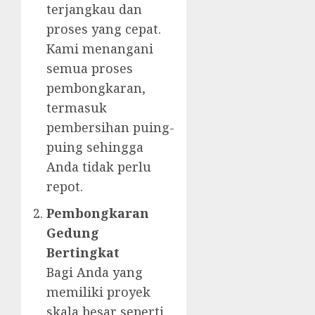
terjangkau dan
proses yang cepat.
Kami menangani
semua proses
pembongkaran,
termasuk
pembersihan puing-
puing sehingga
Anda tidak perlu
repot.
Pembongkaran
Gedung
Bertingkat
Bagi Anda yang
memiliki proyek
skala besar seperti