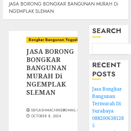
JASA BORONG BONGKAR BANGUNAN MURAH Di
NGEMPLAK SLEMAN
SEARCH
Bongkar Bangunan Yogyakarta
JASA BORONG
BONGKAR
RECENT
BANGUNAN
POSTS
MURAH Di
NGEMPLAK
Jasa Bongkar
SLEMAN
Bangunan
Termurah Di
SBFLASHMACHINE@GMAIL.COM
Surabaya
OCTOBER 8, 2024
088200638128
5