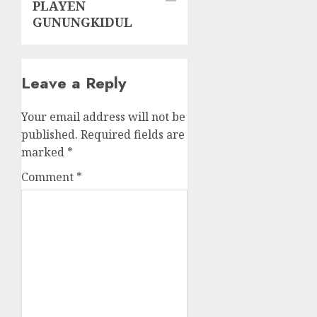
PLAYEN
GUNUNGKIDUL
Leave a Reply
Your email address will not be
published.
Required fields are
marked
*
Comment
*