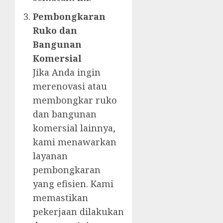
Pembongkaran
Ruko dan
Bangunan
Komersial
Jika Anda ingin
merenovasi atau
membongkar ruko
dan bangunan
komersial lainnya,
kami menawarkan
layanan
pembongkaran
yang efisien. Kami
memastikan
pekerjaan dilakukan