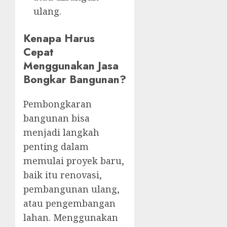
ulang.
Kenapa Harus
Cepat
Menggunakan Jasa
Bongkar Bangunan?
Pembongkaran
bangunan bisa
menjadi langkah
penting dalam
memulai proyek baru,
baik itu renovasi,
pembangunan ulang,
atau pengembangan
lahan. Menggunakan