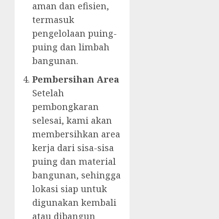
aman dan efisien,
termasuk
pengelolaan puing-
puing dan limbah
bangunan.
Pembersihan Area
Setelah
pembongkaran
selesai, kami akan
membersihkan area
kerja dari sisa-sisa
puing dan material
bangunan, sehingga
lokasi siap untuk
digunakan kembali
atau dibangun