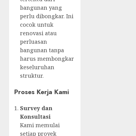
bangunan yang
perlu dibongkar. Ini
cocok untuk
renovasi atau
perluasan
bangunan tanpa
harus membongkar
keseluruhan
struktur.
Proses Kerja Kami
Survey dan
Konsultasi
Kami memulai
setiap proyek