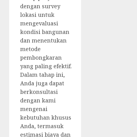
dengan survey
lokasi untuk
mengevaluasi
kondisi bangunan
dan menentukan
metode
pembongkaran
yang paling efektif.
Dalam tahap ini,
Anda juga dapat
berkonsultasi
dengan kami
mengenai
kebutuhan khusus
Anda, termasuk
estimasi biaya dan