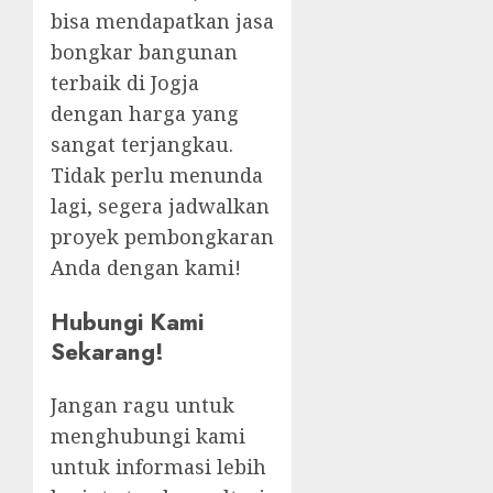
bisa mendapatkan jasa
bongkar bangunan
terbaik di Jogja
dengan harga yang
sangat terjangkau.
Tidak perlu menunda
lagi, segera jadwalkan
proyek pembongkaran
Anda dengan kami!
Hubungi Kami
Sekarang!
Jangan ragu untuk
menghubungi kami
untuk informasi lebih