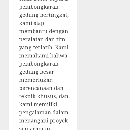
pembongkaran
gedung bertingkat,
kami siap
membantu dengan
peralatan dan tim
yang terlatih. Kami
memahami bahwa
pembongkaran
gedung besar
memerlukan
perencanaan dan
teknik khusus, dan
kami memiliki
pengalaman dalam
menangani proyek
semacam ini.