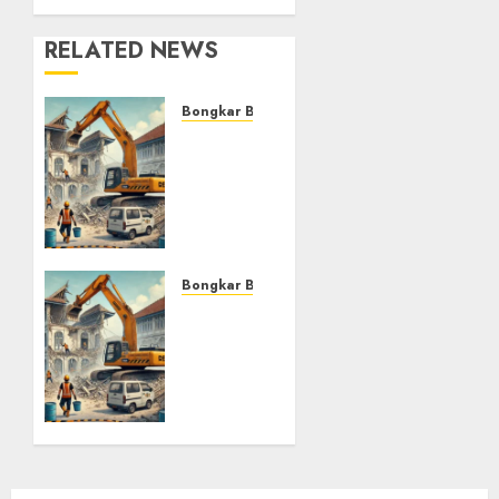
RELATED NEWS
Bongkar Bangunan Yogyakarta
JASA
BONGKAR
BANGUNAN
TERMURAH
DAN
TERCEPAT
Di
Bongkar Bangunan Yogyakarta
GONDOMANAN
JASA
JOGJAKARTA
BONGKAR
RUMAH
OCTOBER
TUA
8, 2024
TERMURAH
0
DAN
TERCEPAT
Di TURI