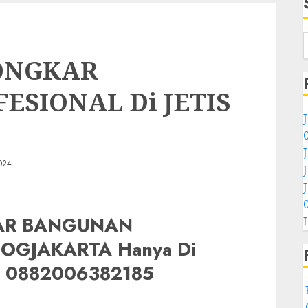
ONGKAR
SIONAL Di JETIS
024
AR BANGUNAN
JOGJAKARTA Hanya Di
0882006382185