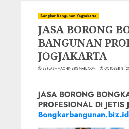
Bongkar Bangunan Yogyakarta
JASA BORONG B
BANGUNAN PROFE
JOGJAKARTA
SBFLASHMACHINE@GMAIL.COM
OCTOBER 8, 2
JASA BORONG BONGK
PROFESIONAL Di JETIS 
Bongkarbangunan.biz.id