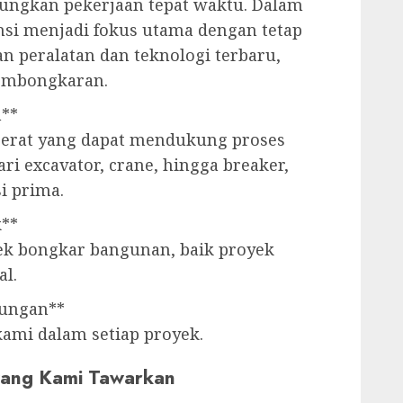
ngkan pekerjaan tepat waktu. Dalam
ensi menjadi fokus utama dengan tetap
n peralatan dan teknologi terbaru,
embongkaran.
h**
 berat yang dapat mendukung proses
i excavator, crane, hingga breaker,
i prima.
k**
k bongkar bangunan, baik proyek
l.
kungan**
ami dalam setiap proyek.
 yang Kami Tawarkan