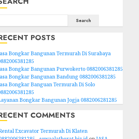
SEARCH
Search
RECENT POSTS
Jasa Bongkar Bangunan Termurah Di Surabaya
0882006381285
Jasa Bongkar Bangunan Purwokerto 0882006381285
Jasa Bongkar Bangunan Bandung 0882006381285
Jasa Bongkar Banguan Termurah Di Solo
0882006381285
Layanan Bongkar Bangunan Jogja 0882006281285
RECENT COMMENTS
Rental Excavator Termurah Di Klaten
0882006381285 - sewaalatberat.biz.id
on
JASA