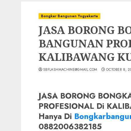
Bongkar Bangunan Yogyakarta
JASA BORONG B
BANGUNAN PROF
KALIBAWANG K
SBFLASHMACHINE@GMAIL.COM
OCTOBER 8, 2
JASA BORONG BONGK
PROFESIONAL Di KAL
Hanya Di
Bongkarbangun
0882006382185