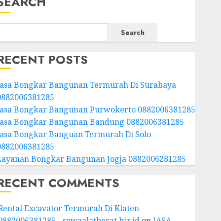
SEARCH
Search
RECENT POSTS
Jasa Bongkar Bangunan Termurah Di Surabaya
0882006381285
Jasa Bongkar Bangunan Purwokerto 0882006381285
Jasa Bongkar Bangunan Bandung 0882006381285
Jasa Bongkar Banguan Termurah Di Solo
0882006381285
Layanan Bongkar Bangunan Jogja 0882006281285
RECENT COMMENTS
Rental Excavator Termurah Di Klaten
0882006381285 - sewaalatberat.biz.id
on
JASA