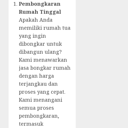
Pembongkaran
Rumah Tinggal
Apakah Anda
memiliki rumah tua
yang ingin
dibongkar untuk
dibangun ulang?
Kami menawarkan
jasa bongkar rumah
dengan harga
terjangkau dan
proses yang cepat.
Kami menangani
semua proses
pembongkaran,
termasuk