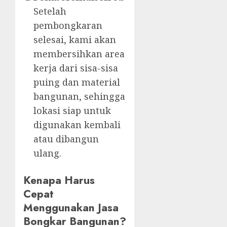
Setelah
pembongkaran
selesai, kami akan
membersihkan area
kerja dari sisa-sisa
puing dan material
bangunan, sehingga
lokasi siap untuk
digunakan kembali
atau dibangun
ulang.
Kenapa Harus
Cepat
Menggunakan Jasa
Bongkar Bangunan?