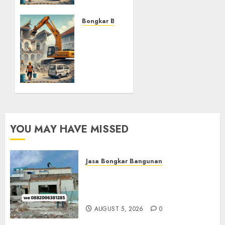
TERCEPAT
Di
Bongkar Bangunan Yogyakarta
GONDOMANAN
JASA
JOGJAKARTA
BONGKAR
RUMAH
OCTOBER
TUA
8, 2024
TERMURAH
0
DAN
TERCEPAT
Di TURI
SLEMAN
YOU MAY HAVE MISSED
OCTOBER
8, 2024
0
Jasa Bongkar Bangunan
Jasa Bongkar Bangunan
Termurah Di Surabaya
0882006381285
AUGUST 5, 2026
0