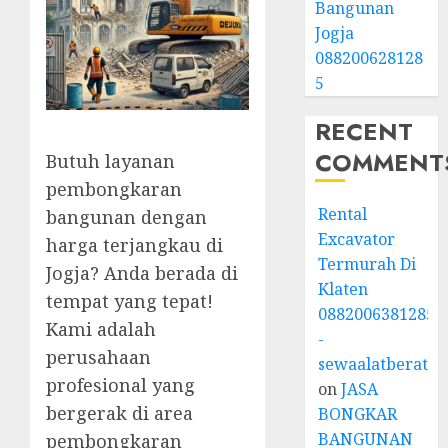
Bangunan
Jogja
088200628128
5
RECENT
COMMENT
Butuh layanan
pembongkaran
Rental
bangunan dengan
Excavator
harga terjangkau di
Termurah Di
Jogja? Anda berada di
Klaten
tempat yang tepat!
0882006381285
Kami adalah
-
perusahaan
sewaalatberat.bi
profesional yang
on
JASA
bergerak di area
BONGKAR
BANGUNAN
pembongkaran