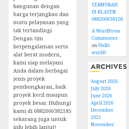
TERMURAH
bangunan dengan
DI KLATEN
harga terjangkau dan
0882006381285
mutu pelayanan yang
tak tertandingi.
A WordPress
Commenter
Dengan tim
on
Hello
berpengalaman serta
world!
alat berat modern,
kami siap melayani
ARCHIVES
Anda dalam berbagai
jenis proyek
August 2026
pembongkaran, baik
July 2026
proyek kecil maupun
June 2026
proyek besar. Hubungi
April 2026
December
kami di 0882006382185
2025
sekarang juga untuk
November
info lebih lanjut!