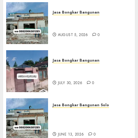
Jasa Bongkar Bangunan
Jasa Bongkar Bangunan
Purwokerto 0882006381285
AUGUST 5, 2026
0
Jasa Bongkar Bangunan
Jasa Bongkar Bangunan
Bandung 0882006381285
JULY 30, 2026
0
Jasa Bongkar Bangunan Solo
Jasa Bongkar Banguan
Termurah Di Solo
0882006381285
JUNE 13, 2026
0