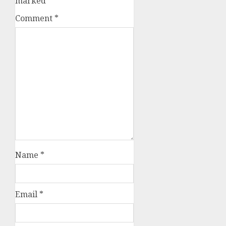
marked
*
Comment
*
Name
*
Email
*