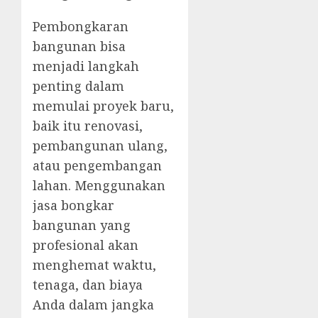
Pembongkaran
bangunan bisa
menjadi langkah
penting dalam
memulai proyek baru,
baik itu renovasi,
pembangunan ulang,
atau pengembangan
lahan. Menggunakan
jasa bongkar
bangunan yang
profesional akan
menghemat waktu,
tenaga, dan biaya
Anda dalam jangka