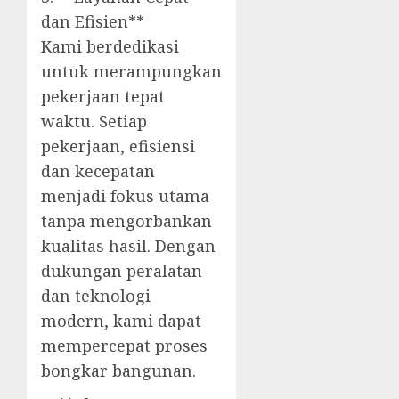
dan Efisien**
Kami berdedikasi
untuk merampungkan
pekerjaan tepat
waktu. Setiap
pekerjaan, efisiensi
dan kecepatan
menjadi fokus utama
tanpa mengorbankan
kualitas hasil. Dengan
dukungan peralatan
dan teknologi
modern, kami dapat
mempercepat proses
bongkar bangunan.