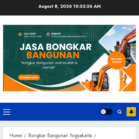
Skip
August 8, 2026
10:53:27 AM
to
content
Primary
Menu
Home
Bongkar Bangunan Yogyakarta