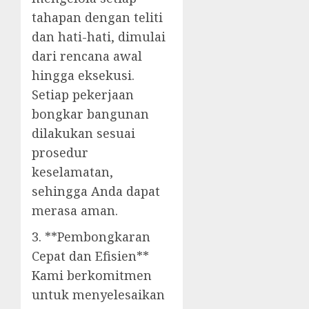
tahapan dengan teliti
dan hati-hati, dimulai
dari rencana awal
hingga eksekusi.
Setiap pekerjaan
bongkar bangunan
dilakukan sesuai
prosedur
keselamatan,
sehingga Anda dapat
merasa aman.
3. **Pembongkaran
Cepat dan Efisien**
Kami berkomitmen
untuk menyelesaikan