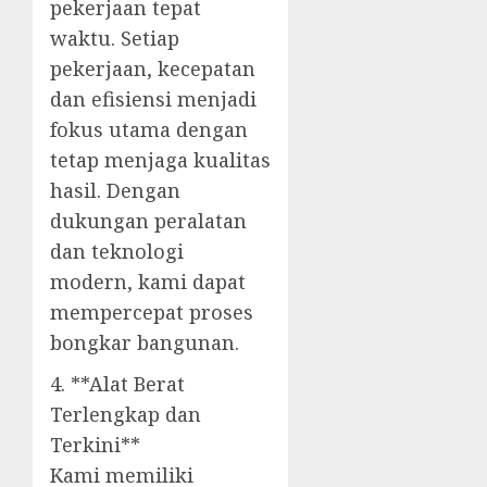
pekerjaan tepat
waktu. Setiap
pekerjaan, kecepatan
dan efisiensi menjadi
fokus utama dengan
tetap menjaga kualitas
hasil. Dengan
dukungan peralatan
dan teknologi
modern, kami dapat
mempercepat proses
bongkar bangunan.
4. **Alat Berat
Terlengkap dan
Terkini**
Kami memiliki