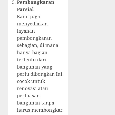
Pembongkaran
Parsial
Kami juga
menyediakan
layanan
pembongkaran
sebagian, di mana
hanya bagian
tertentu dari
bangunan yang
perlu dibongkar. Ini
cocok untuk
renovasi atau
perluasan
bangunan tanpa
harus membongkar