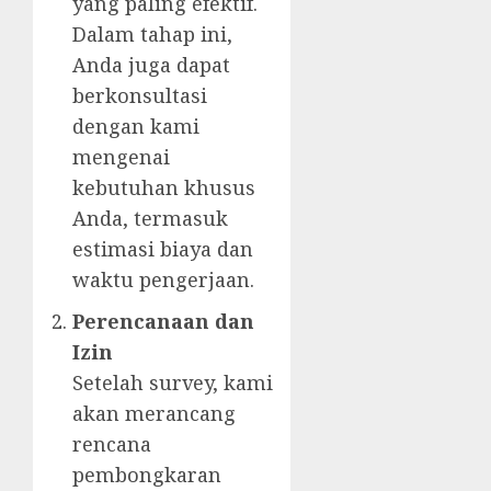
yang paling efektif.
Dalam tahap ini,
Anda juga dapat
berkonsultasi
dengan kami
mengenai
kebutuhan khusus
Anda, termasuk
estimasi biaya dan
waktu pengerjaan.
Perencanaan dan
Izin
Setelah survey, kami
akan merancang
rencana
pembongkaran