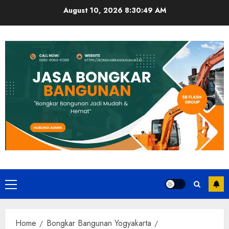
Skip
August 10, 2026
8:30:50 AM
to
content
Primary
Menu
Home
Bongkar Bangunan Yogyakarta