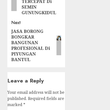
TERCEPAT Di
SEMIN
GUNUNGKIDUL
Next
JASA BORONG
Next
BONGKAR
post:
BANGUNAN
PROFESIONAL Di
PIYUNGAN
BANTUL
Leave a Reply
Your email address will not be
published.
Required fields are
marked
*