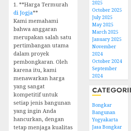
2025
1. **Harga Termurah
October 2025
di Jogja
**
July 2025
Kami memahami
May 2025
bahwa anggaran
March 2025
merupakan salah satu
January 2025
pertimbangan utama
November
dalam proyek
2024
October 2024
pembongkaran. Oleh
September
karena itu, kami
2024
menawarkan harga
yang sangat
CATEGORI
kompetitif untuk
setiap jenis bangunan
Bongkar
yang ingin Anda
Bangunan
hancurkan, dengan
Yogyakarta
tetap menjaga kualitas
Jasa Bongkar