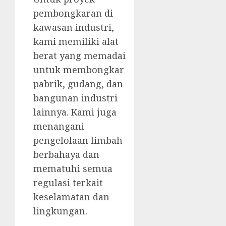
pembongkaran di
kawasan industri,
kami memiliki alat
berat yang memadai
untuk membongkar
pabrik, gudang, dan
bangunan industri
lainnya. Kami juga
menangani
pengelolaan limbah
berbahaya dan
mematuhi semua
regulasi terkait
keselamatan dan
lingkungan.