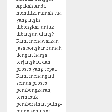
Apakah Anda
memiliki rumah tua
yang ingin
dibongkar untuk
dibangun ulang?
Kami menawarkan
jasa bongkar rumah
dengan harga
terjangkau dan
proses yang cepat.
Kami menangani
semua proses
pembongkaran,
termasuk
pembersihan puing-
puing sehingga