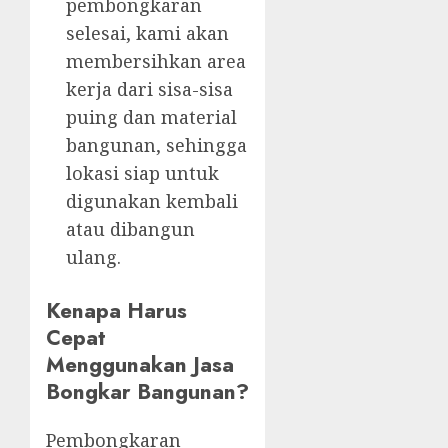
pembongkaran
selesai, kami akan
membersihkan area
kerja dari sisa-sisa
puing dan material
bangunan, sehingga
lokasi siap untuk
digunakan kembali
atau dibangun
ulang.
Kenapa Harus
Cepat
Menggunakan Jasa
Bongkar Bangunan?
Pembongkaran