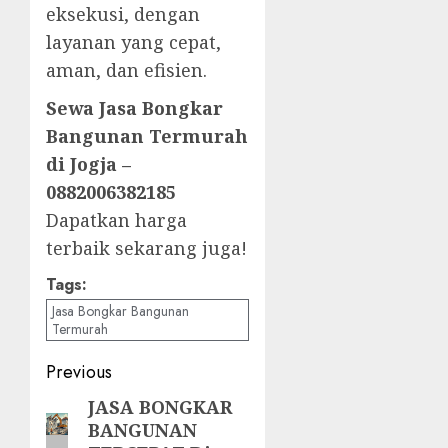
eksekusi, dengan
layanan yang cepat,
aman, dan efisien.
Sewa Jasa Bongkar
Bangunan Termurah
di Jogja –
0882006382185
Dapatkan harga
terbaik sekarang juga!
Tags:
Jasa Bongkar Bangunan
Termurah
Post
Previous
navigation
JASA BONGKAR
Previous
BANGUNAN
post: