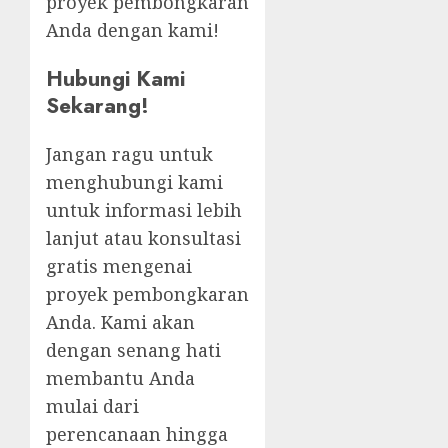
proyek pembongkaran
Anda dengan kami!
Hubungi Kami
Sekarang!
Jangan ragu untuk
menghubungi kami
untuk informasi lebih
lanjut atau konsultasi
gratis mengenai
proyek pembongkaran
Anda. Kami akan
dengan senang hati
membantu Anda
mulai dari
perencanaan hingga