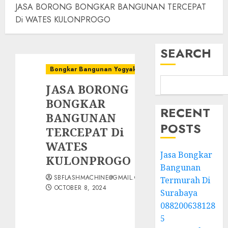
JASA BORONG BONGKAR BANGUNAN TERCEPAT
Di WATES KULONPROGO
SEARCH
Bongkar Bangunan Yogyakarta
JASA BORONG
BONGKAR
RECENT
BANGUNAN
POSTS
TERCEPAT Di
WATES
Jasa Bongkar
KULONPROGO
Bangunan
SBFLASHMACHINE@GMAIL.COM
Termurah Di
OCTOBER 8, 2024
Surabaya
088200638128
5