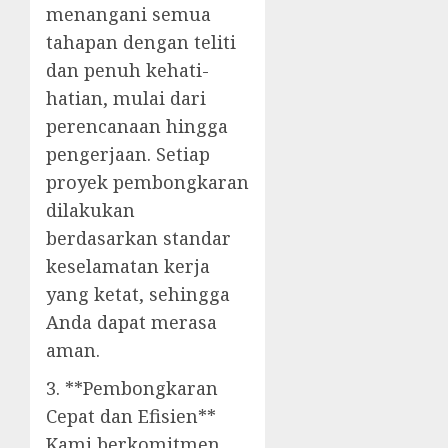
menangani semua
tahapan dengan teliti
dan penuh kehati-
hatian, mulai dari
perencanaan hingga
pengerjaan. Setiap
proyek pembongkaran
dilakukan
berdasarkan standar
keselamatan kerja
yang ketat, sehingga
Anda dapat merasa
aman.
3. **Pembongkaran
Cepat dan Efisien**
Kami berkomitmen