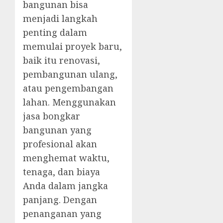
bangunan bisa
menjadi langkah
penting dalam
memulai proyek baru,
baik itu renovasi,
pembangunan ulang,
atau pengembangan
lahan. Menggunakan
jasa bongkar
bangunan yang
profesional akan
menghemat waktu,
tenaga, dan biaya
Anda dalam jangka
panjang. Dengan
penanganan yang