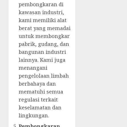
pembongkaran di
kawasan industri,
kami memiliki alat
berat yang memadai
untuk membongkar
pabrik, gudang, dan
bangunan industri
lainnya. Kami juga
menangani
pengelolaan limbah
berbahaya dan
mematuhi semua
regulasi terkait
keselamatan dan
lingkungan.
Pembongkaran