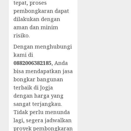
tepat, proses
pembongkaran dapat
dilakukan dengan
aman dan minim
risiko.
Dengan menghubungi
kami di
0882006382185
, Anda
bisa mendapatkan jasa
bongkar bangunan
terbaik di Jogja
dengan harga yang
sangat terjangkau.
Tidak perlu menunda
lagi, segera jadwalkan
proyek pembongkaran