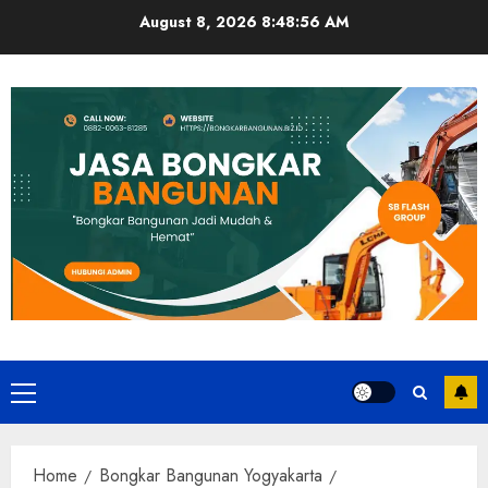
Skip
August 8, 2026
8:48:57 AM
to
content
Primary
Menu
Home
Bongkar Bangunan Yogyakarta