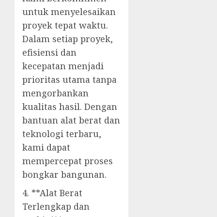
untuk menyelesaikan
proyek tepat waktu.
Dalam setiap proyek,
efisiensi dan
kecepatan menjadi
prioritas utama tanpa
mengorbankan
kualitas hasil. Dengan
bantuan alat berat dan
teknologi terbaru,
kami dapat
mempercepat proses
bongkar bangunan.
4. **Alat Berat
Terlengkap dan