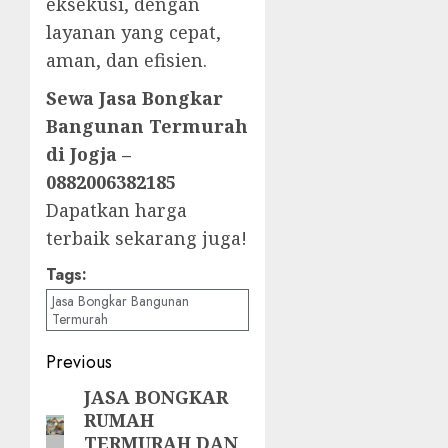
eksekusi, dengan
layanan yang cepat,
aman, dan efisien.
Sewa Jasa Bongkar
Bangunan Termurah
di Jogja –
0882006382185
Dapatkan harga
terbaik sekarang juga!
Tags:
Jasa Bongkar Bangunan
Termurah
Post
Previous
navigation
JASA BONGKAR
Previous
RUMAH
post:
TERMURAH DAN