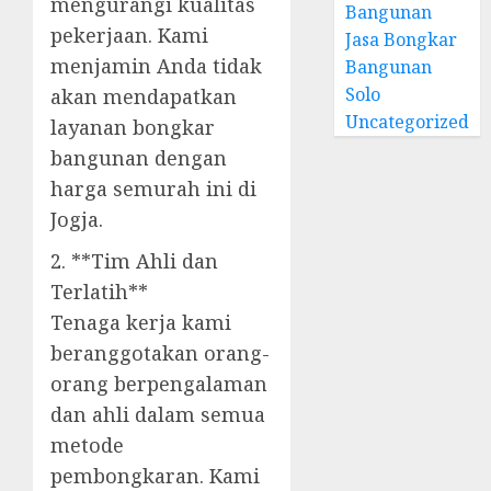
mengurangi kualitas
Bangunan
pekerjaan. Kami
Jasa Bongkar
menjamin Anda tidak
Bangunan
Solo
akan mendapatkan
Uncategorized
layanan bongkar
bangunan dengan
harga semurah ini di
Jogja.
2. **Tim Ahli dan
Terlatih**
Tenaga kerja kami
beranggotakan orang-
orang berpengalaman
dan ahli dalam semua
metode
pembongkaran. Kami