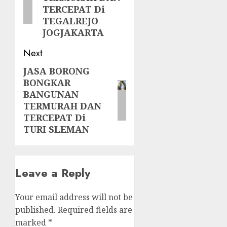
TERCEPAT Di
TEGALREJO
JOGJAKARTA
Next
JASA BORONG
Next
BONGKAR
post:
BANGUNAN
TERMURAH DAN
TERCEPAT Di
TURI SLEMAN
Leave a Reply
Your email address will not be
published.
Required fields are
marked
*