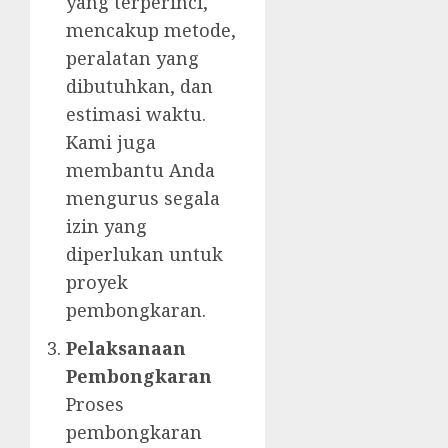
yang terperinci,
mencakup metode,
peralatan yang
dibutuhkan, dan
estimasi waktu.
Kami juga
membantu Anda
mengurus segala
izin yang
diperlukan untuk
proyek
pembongkaran.
Pelaksanaan
Pembongkaran
Proses
pembongkaran