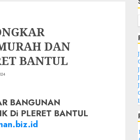
ONGKAR
MURAH DAN
RET BANTUL
024
AR BANGUNAN
K Di PLERET BANTUL
an.biz.id