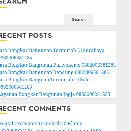
SEARCH
Search
RECENT POSTS
Jasa Bongkar Bangunan Termurah Di Surabaya
0882006381285
Jasa Bongkar Bangunan Purwokerto 0882006381285
Jasa Bongkar Bangunan Bandung 0882006381285
Jasa Bongkar Banguan Termurah Di Solo
0882006381285
Layanan Bongkar Bangunan Jogja 0882006281285
RECENT COMMENTS
Rental Excavator Termurah Di Klaten
0882006381285 - sewaalatberat.biz.id
on
JASA