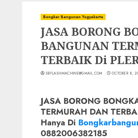
Bongkar Bangunan Yogyakarta
JASA BORONG B
BANGUNAN TER
TERBAIK Di PLE
SBFLASHMACHINE@GMAIL.COM
OCTOBER 8, 2
JASA BORONG BONGK
TERMURAH DAN TERBAI
Hanya Di
Bongkarbangun
0882006382185