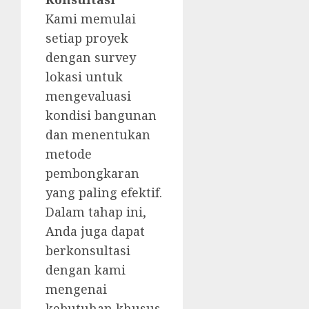
Kami memulai
setiap proyek
dengan survey
lokasi untuk
mengevaluasi
kondisi bangunan
dan menentukan
metode
pembongkaran
yang paling efektif.
Dalam tahap ini,
Anda juga dapat
berkonsultasi
dengan kami
mengenai
kebutuhan khusus