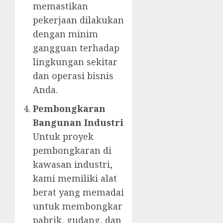
memastikan
pekerjaan dilakukan
dengan minim
gangguan terhadap
lingkungan sekitar
dan operasi bisnis
Anda.
Pembongkaran
Bangunan Industri
Untuk proyek
pembongkaran di
kawasan industri,
kami memiliki alat
berat yang memadai
untuk membongkar
pabrik, gudang, dan