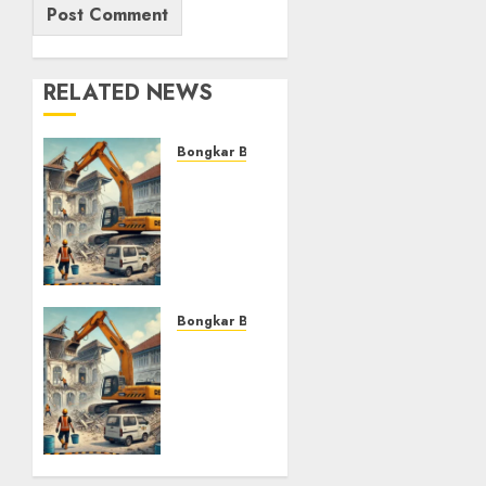
RELATED NEWS
Bongkar Bangunan Yogyakarta
JASA
BONGKAR
BANGUNAN
TERMURAH
DAN
TERCEPAT
Di
Bongkar Bangunan Yogyakarta
GONDOMANAN
JASA
JOGJAKARTA
BONGKAR
RUMAH
OCTOBER
TUA
8, 2024
TERMURAH
0
DAN