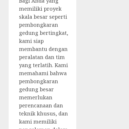
Bagi Anda yang
memiliki proyek
skala besar seperti
pembongkaran
gedung bertingkat,
kami siap
membantu dengan
peralatan dan tim
yang terlatih. Kami
memahami bahwa
pembongkaran
gedung besar
memerlukan
perencanaan dan
teknik khusus, dan
kami memiliki