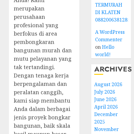
Anda! Kami
TERMURAH
merupakan
DI KLATEN
perusahaan
0882006381285
profesional yang
A WordPress
berfokus di area
Commenter
pembongkaran
on
Hello
bangunan murah dan
world!
mutu pelayanan yang
tak tertandingi.
ARCHIVES
Dengan tenaga kerja
berpengalaman dan
August 2026
July 2026
peralatan canggih,
June 2026
kami siap membantu
April 2026
Anda dalam berbagai
December
jenis proyek bongkar
2025
bangunan, baik skala
November