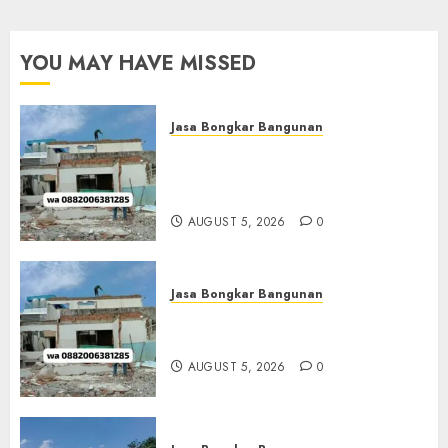
TERCEPAT
Di TURI
SLEMAN
YOU MAY HAVE MISSED
OCTOBER
8, 2024
0
Jasa Bongkar Bangunan
Jasa Bongkar Bangunan
Termurah Di Surabaya
0882006381285
AUGUST 5, 2026
0
Jasa Bongkar Bangunan
Jasa Bongkar Bangunan
Purwokerto 0882006381285
AUGUST 5, 2026
0