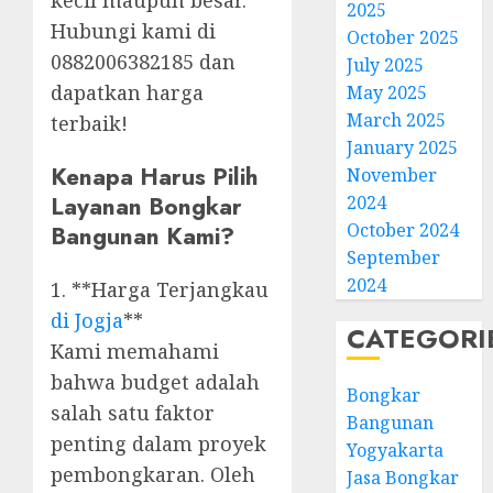
kecil maupun besar.
2025
Hubungi kami di
October 2025
0882006382185 dan
July 2025
dapatkan harga
May 2025
March 2025
terbaik!
January 2025
Kenapa Harus Pilih
November
Layanan Bongkar
2024
October 2024
Bangunan Kami?
September
2024
1. **Harga Terjangkau
di Jogja
**
CATEGORI
Kami memahami
bahwa budget adalah
Bongkar
salah satu faktor
Bangunan
penting dalam proyek
Yogyakarta
pembongkaran. Oleh
Jasa Bongkar