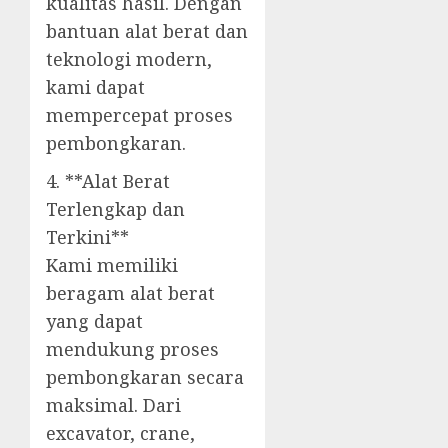
kualitas hasil. Dengan
bantuan alat berat dan
teknologi modern,
kami dapat
mempercepat proses
pembongkaran.
4. **Alat Berat
Terlengkap dan
Terkini**
Kami memiliki
beragam alat berat
yang dapat
mendukung proses
pembongkaran secara
maksimal. Dari
excavator, crane,