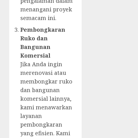
pengalaman dalam
menangani proyek
semacam ini.
Pembongkaran
Ruko dan
Bangunan
Komersial
Jika Anda ingin
merenovasi atau
membongkar ruko
dan bangunan
komersial lainnya,
kami menawarkan
layanan
pembongkaran
yang efisien. Kami