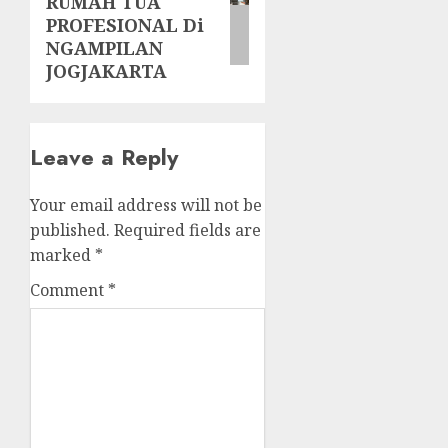
RUMAH TUA
post:
PROFESIONAL Di
NGAMPILAN
JOGJAKARTA
Leave a Reply
Your email address will not be
published.
Required fields are
marked
*
Comment
*