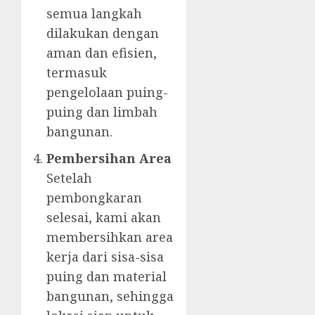
semua langkah
dilakukan dengan
aman dan efisien,
termasuk
pengelolaan puing-
puing dan limbah
bangunan.
Pembersihan Area
Setelah
pembongkaran
selesai, kami akan
membersihkan area
kerja dari sisa-sisa
puing dan material
bangunan, sehingga