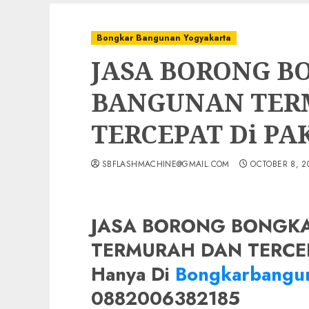
Bongkar Bangunan Yogyakarta
JASA BORONG B
BANGUNAN TER
TERCEPAT Di P
SBFLASHMACHINE@GMAIL.COM
OCTOBER 8, 2
JASA BORONG BONGK
TERMURAH DAN TERCE
Hanya Di
Bongkarbangun
0882006382185