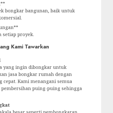
k**
yek bongkar bangunan, baik untuk
omersial.
kungan**
 setiap proyek.
 yang Kami Tawarkan
l
 yang ingin dibongkar untuk
an jasa bongkar rumah dengan
ng cepat. Kami menangani semua
 pembersihan puing-puing sehingga
gkat
 skala besar seperti pembongkaran