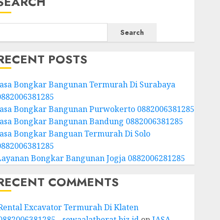
SEARCH
Search
RECENT POSTS
Jasa Bongkar Bangunan Termurah Di Surabaya
0882006381285
Jasa Bongkar Bangunan Purwokerto 0882006381285
Jasa Bongkar Bangunan Bandung 0882006381285
Jasa Bongkar Banguan Termurah Di Solo
0882006381285
Layanan Bongkar Bangunan Jogja 0882006281285
RECENT COMMENTS
Rental Excavator Termurah Di Klaten
0882006381285 - sewaalatberat.biz.id
on
JASA