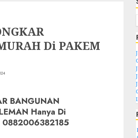
ONGKAR
MURAH Di PAKEM
024
AR BANGUNAN
LEMAN Hanya Di
0882006382185