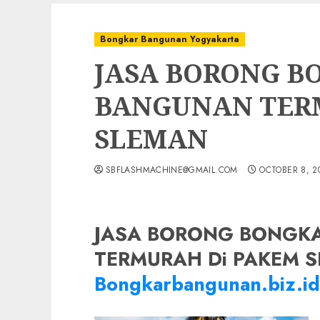
Bongkar Bangunan Yogyakarta
JASA BORONG B
BANGUNAN TER
SLEMAN
SBFLASHMACHINE@GMAIL.COM
OCTOBER 8, 2
JASA BORONG BONGK
TERMURAH Di PAKEM S
Bongkarbangunan.biz.id