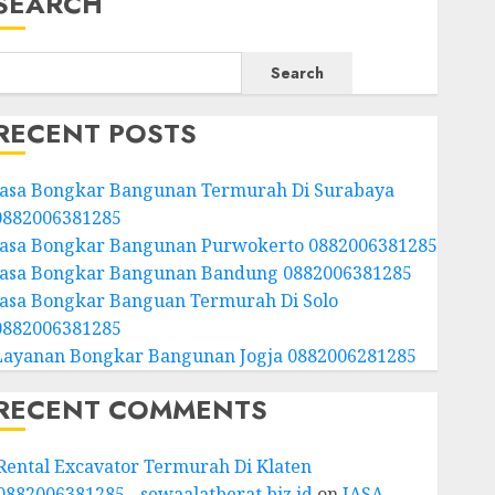
SEARCH
Search
RECENT POSTS
Jasa Bongkar Bangunan Termurah Di Surabaya
0882006381285
Jasa Bongkar Bangunan Purwokerto 0882006381285
Jasa Bongkar Bangunan Bandung 0882006381285
Jasa Bongkar Banguan Termurah Di Solo
0882006381285
Layanan Bongkar Bangunan Jogja 0882006281285
RECENT COMMENTS
Rental Excavator Termurah Di Klaten
0882006381285 - sewaalatberat.biz.id
on
JASA