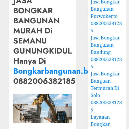
JASA
Jasa Bongkar
BONGKAR
Bangunan
Purwokerto
BANGUNAN
088200638128
MURAH Di
5
Jasa Bongkar
SEMANU
Bangunan
GUNUNGKIDUL
Bandung
Hanya Di
088200638128
5
Bongkarbangunan.biz.id
Jasa Bongkar
0882006382185
Banguan
Termurah Di
Solo
088200638128
5
Layanan
Bongkar