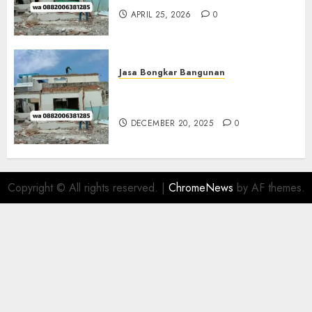
APRIL 25, 2026
0
Jasa Bongkar Bangunan
Jasa Bongkar Bangunan
Sleman 0882006381285
DECEMBER 20, 2025
0
Copyright © All rights reserved.
|
ChromeNews
by AF themes.