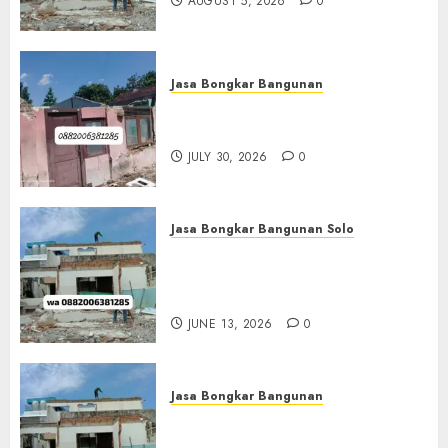
AUGUST 5, 2026
0
Jasa Bongkar Bangunan
Jasa Bongkar Bangunan
Bandung 0882006381285
JULY 30, 2026
0
Jasa Bongkar Bangunan Solo
Jasa Bongkar Banguan
Termurah Di Solo
0882006381285
JUNE 13, 2026
0
Jasa Bongkar Bangunan
Layanan Bongkar Bangunan
Jogja 0882006281285