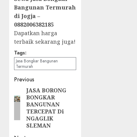
Bangunan Termurah
di Jogja –
0882006382185
Dapatkan harga
terbaik sekarang juga!
Tags:
Jasa Bongkar Bangunan
Termurah
Post
Previous
navigation
JASA BORONG
Previous
BONGKAR
post:
BANGUNAN
TERCEPAT Di
NGAGLIK
SLEMAN