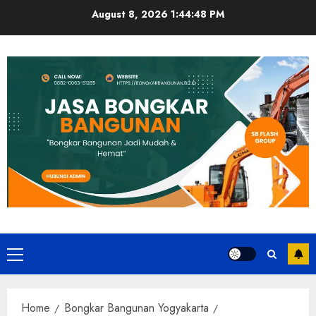
Skip
August 8, 2026
1:44:49 PM
to
content
Primary
Menu
Home
Bongkar Bangunan Yogyakarta