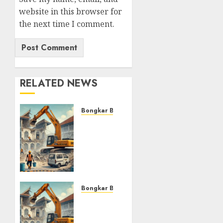
website in this browser for
the next time I comment.
RELATED NEWS
Bongkar Bangunan Yogyakarta
JASA
BONGKAR
BANGUNAN
TERMURAH
DAN
TERCEPAT
Di
Bongkar Bangunan Yogyakarta
GONDOMANAN
JASA
JOGJAKARTA
BONGKAR
RUMAH