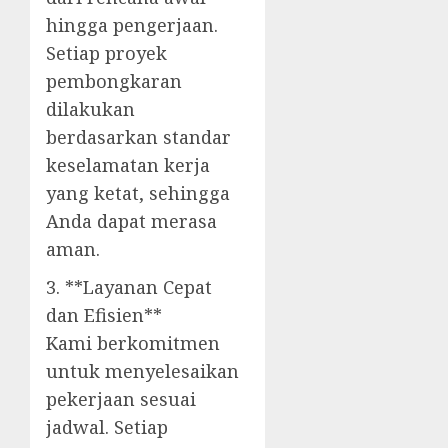
hingga pengerjaan.
Setiap proyek
pembongkaran
dilakukan
berdasarkan standar
keselamatan kerja
yang ketat, sehingga
Anda dapat merasa
aman.
3. **Layanan Cepat
dan Efisien**
Kami berkomitmen
untuk menyelesaikan
pekerjaan sesuai
jadwal. Setiap