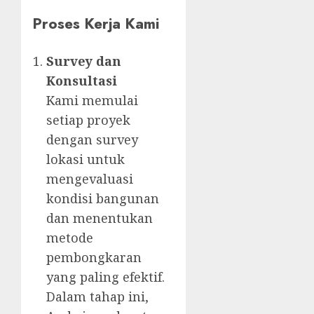
Proses Kerja Kami
Survey dan
Konsultasi
Kami memulai
setiap proyek
dengan survey
lokasi untuk
mengevaluasi
kondisi bangunan
dan menentukan
metode
pembongkaran
yang paling efektif.
Dalam tahap ini,