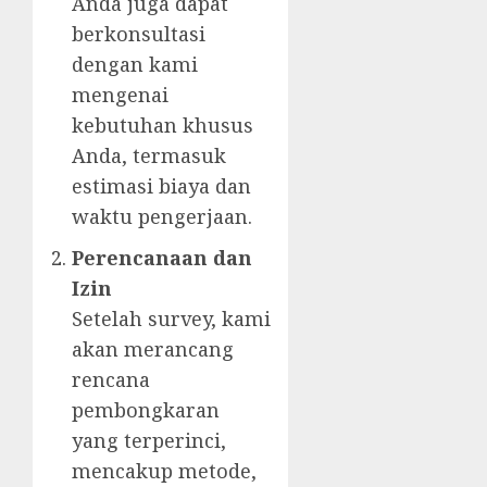
Anda juga dapat
berkonsultasi
dengan kami
mengenai
kebutuhan khusus
Anda, termasuk
estimasi biaya dan
waktu pengerjaan.
Perencanaan dan
Izin
Setelah survey, kami
akan merancang
rencana
pembongkaran
yang terperinci,
mencakup metode,