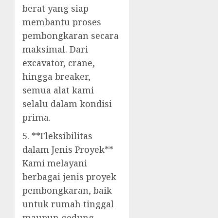
berat yang siap
membantu proses
pembongkaran secara
maksimal. Dari
excavator, crane,
hingga breaker,
semua alat kami
selalu dalam kondisi
prima.
5. **Fleksibilitas
dalam Jenis Proyek**
Kami melayani
berbagai jenis proyek
pembongkaran, baik
untuk rumah tinggal
maupun gedung