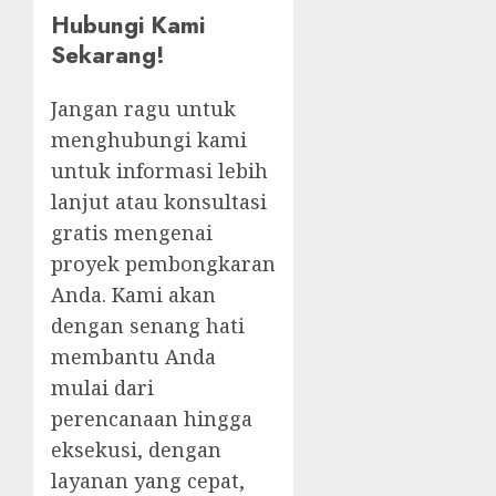
Hubungi Kami
Sekarang!
Jangan ragu untuk
menghubungi kami
untuk informasi lebih
lanjut atau konsultasi
gratis mengenai
proyek pembongkaran
Anda. Kami akan
dengan senang hati
membantu Anda
mulai dari
perencanaan hingga
eksekusi, dengan
layanan yang cepat,