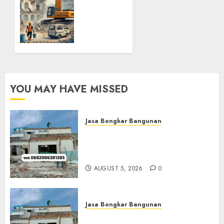
JOGJAKARTA
BONGKAR
RUMAH
OCTOBER
TUA
8, 2024
TERMURAH
0
DAN
TERCEPAT
Di TURI
SLEMAN
YOU MAY HAVE MISSED
OCTOBER
8, 2024
0
Jasa Bongkar Bangunan
Jasa Bongkar Bangunan
Termurah Di Surabaya
0882006381285
AUGUST 5, 2026
0
Jasa Bongkar Bangunan
Jasa Bongkar Bangunan