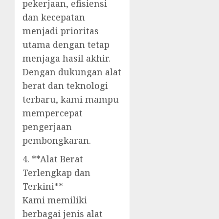
pekerjaan, efisiensi
dan kecepatan
menjadi prioritas
utama dengan tetap
menjaga hasil akhir.
Dengan dukungan alat
berat dan teknologi
terbaru, kami mampu
mempercepat
pengerjaan
pembongkaran.
4. **Alat Berat
Terlengkap dan
Terkini**
Kami memiliki
berbagai jenis alat