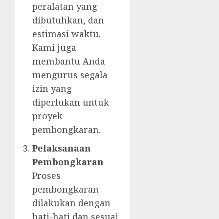
peralatan yang
dibutuhkan, dan
estimasi waktu.
Kami juga
membantu Anda
mengurus segala
izin yang
diperlukan untuk
proyek
pembongkaran.
Pelaksanaan
Pembongkaran
Proses
pembongkaran
dilakukan dengan
hati-hati dan sesuai