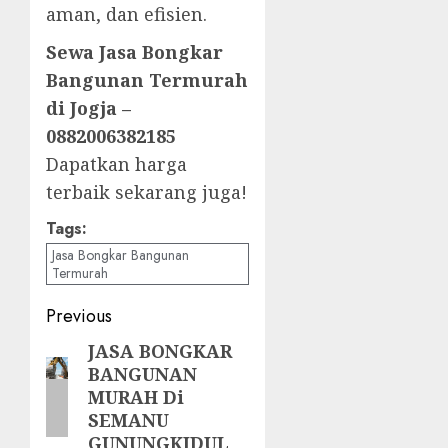
aman, dan efisien.
Sewa Jasa Bongkar
Bangunan Termurah
di Jogja –
0882006382185
Dapatkan harga
terbaik sekarang juga!
Tags:
Jasa Bongkar Bangunan
Termurah
Post
Previous
navigation
JASA BONGKAR
Previous
BANGUNAN
post:
MURAH Di
SEMANU
GUNUNGKIDUL