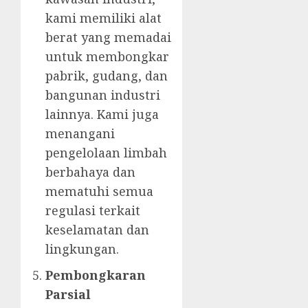
kami memiliki alat
berat yang memadai
untuk membongkar
pabrik, gudang, dan
bangunan industri
lainnya. Kami juga
menangani
pengelolaan limbah
berbahaya dan
mematuhi semua
regulasi terkait
keselamatan dan
lingkungan.
Pembongkaran
Parsial