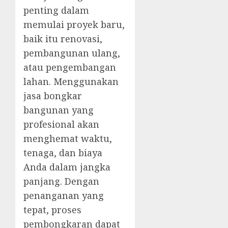
penting dalam
memulai proyek baru,
baik itu renovasi,
pembangunan ulang,
atau pengembangan
lahan. Menggunakan
jasa bongkar
bangunan yang
profesional akan
menghemat waktu,
tenaga, dan biaya
Anda dalam jangka
panjang. Dengan
penanganan yang
tepat, proses
pembongkaran dapat