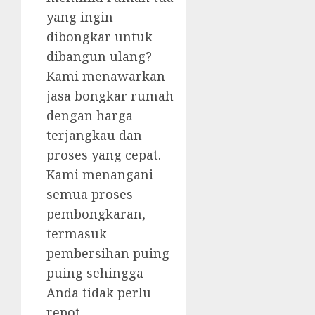
yang ingin
dibongkar untuk
dibangun ulang?
Kami menawarkan
jasa bongkar rumah
dengan harga
terjangkau dan
proses yang cepat.
Kami menangani
semua proses
pembongkaran,
termasuk
pembersihan puing-
puing sehingga
Anda tidak perlu
repot.