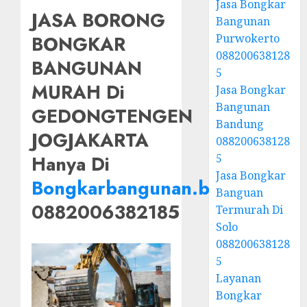
Jasa Bongkar
JASA BORONG
Bangunan
Purwokerto
BONGKAR
088200638128
BANGUNAN
5
MURAH Di
Jasa Bongkar
Bangunan
GEDONGTENGEN
Bandung
JOGJAKARTA
088200638128
5
Hanya Di
Jasa Bongkar
Bongkarbangunan.biz.id
Banguan
0882006382185
Termurah Di
Solo
088200638128
5
Layanan
Bongkar