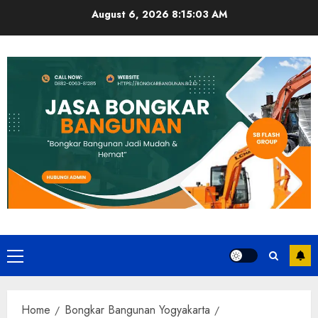
Skip
August 6, 2026
8:15:04 AM
to
content
Primary
Menu
Home
Bongkar Bangunan Yogyakarta