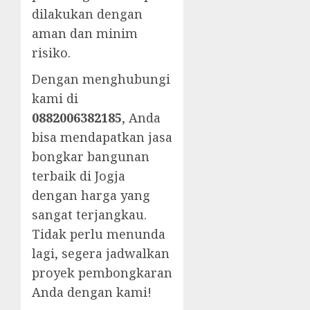
dilakukan dengan
aman dan minim
risiko.
Dengan menghubungi
kami di
0882006382185
, Anda
bisa mendapatkan jasa
bongkar bangunan
terbaik di Jogja
dengan harga yang
sangat terjangkau.
Tidak perlu menunda
lagi, segera jadwalkan
proyek pembongkaran
Anda dengan kami!