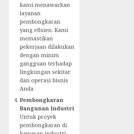
kami menawarkan
layanan
pembongkaran
yang efisien. Kami
memastikan
pekerjaan dilakukan
dengan minim
gangguan terhadap
lingkungan sekitar
dan operasi bisnis
Anda.
Pembongkaran
Bangunan Industri
Untuk proyek
pembongkaran di
kawasan industri,