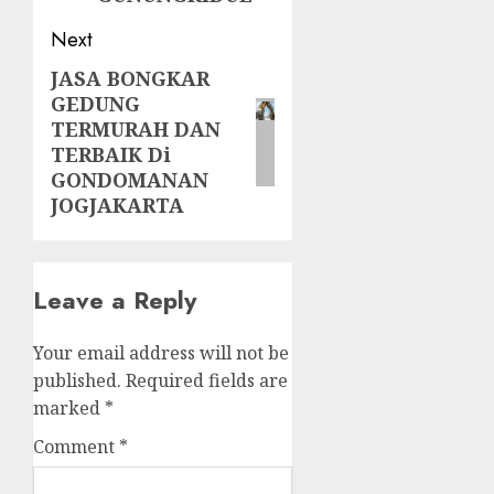
Next
JASA BONGKAR
Next
GEDUNG
post:
TERMURAH DAN
TERBAIK Di
GONDOMANAN
JOGJAKARTA
Leave a Reply
Your email address will not be
published.
Required fields are
marked
*
Comment
*