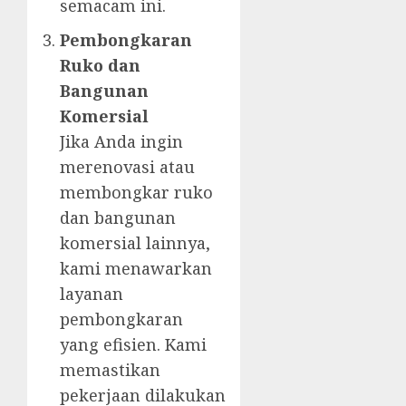
semacam ini.
Pembongkaran
Ruko dan
Bangunan
Komersial
Jika Anda ingin
merenovasi atau
membongkar ruko
dan bangunan
komersial lainnya,
kami menawarkan
layanan
pembongkaran
yang efisien. Kami
memastikan
pekerjaan dilakukan