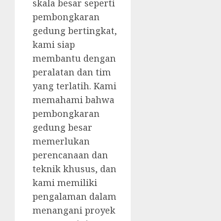
skala besar seperti
pembongkaran
gedung bertingkat,
kami siap
membantu dengan
peralatan dan tim
yang terlatih. Kami
memahami bahwa
pembongkaran
gedung besar
memerlukan
perencanaan dan
teknik khusus, dan
kami memiliki
pengalaman dalam
menangani proyek