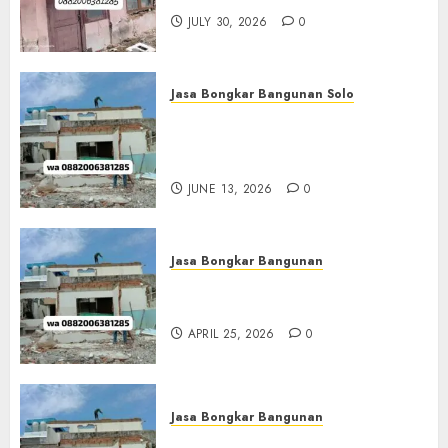
JULY 30, 2026
0
Jasa Bongkar Bangunan Solo
Jasa Bongkar Banguan
Termurah Di Solo
0882006381285
JUNE 13, 2026
0
Jasa Bongkar Bangunan
Layanan Bongkar Bangunan
Jogja 0882006281285
APRIL 25, 2026
0
Jasa Bongkar Bangunan
Jasa Bongkar Bangunan