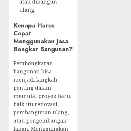
atau dibangun
ulang.
Kenapa Harus
Cepat
Menggunakan Jasa
Bongkar Bangunan?
Pembongkaran
bangunan bisa
menjadi langkah
penting dalam
memulai proyek baru,
baik itu renovasi,
pembangunan ulang,
atau pengembangan
lahan. Menggunakan