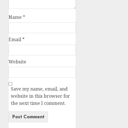
Name
*
Email
*
Website
Save my name, email, and
website in this browser for
the next time I comment.