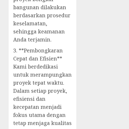
bangunan dilakukan
berdasarkan prosedur
keselamatan,
sehingga keamanan
Anda terjamin.
3. **Pembongkaran
Cepat dan Efisien**
Kami berdedikasi
untuk merampungkan
proyek tepat waktu.
Dalam setiap proyek,
efisiensi dan
kecepatan menjadi
fokus utama dengan
tetap menjaga kualitas