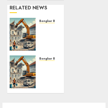
RELATED NEWS
Bongkar Bangunan Yogyakarta
JASA
BONGKAR
BANGUNAN
TERMURAH
DAN
TERCEPAT
Di
Bongkar Bangunan Yogyakarta
GONDOMANAN
JASA
JOGJAKARTA
BONGKAR
RUMAH
OCTOBER
TUA
8, 2024
TERMURAH
0
DAN
TERCEPAT
Di TURI
SLEMAN