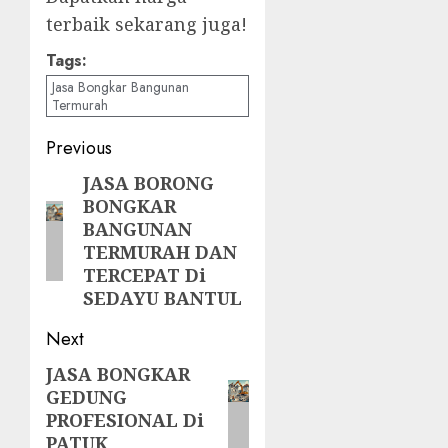
terbaik sekarang juga!
Tags:
Jasa Bongkar Bangunan
Termurah
Post
Previous
navigation
JASA BORONG
Previous
BONGKAR
post:
BANGUNAN
TERMURAH DAN
TERCEPAT Di
SEDAYU BANTUL
Next
JASA BONGKAR
Next
GEDUNG
post:
PROFESIONAL Di
PATUK