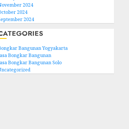
November 2024
October 2024
September 2024
CATEGORIES
Bongkar Bangunan Yogyakarta
Jasa Bongkar Bangunan
Jasa Bongkar Bangunan Solo
Uncategorized