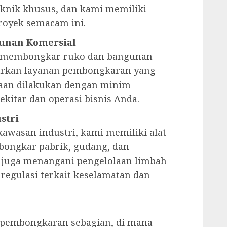
knik khusus, dan kami memiliki
oyek semacam ini.
unan Komersial
au membongkar ruko dan bangunan
arkan layanan pembongkaran yang
jaan dilakukan dengan minim
kitar dan operasi bisnis Anda.
stri
awasan industri, kami memiliki alat
ongkar pabrik, gudang, dan
i juga menangani pengelolaan limbah
egulasi terkait keselamatan dan
 pembongkaran sebagian, di mana