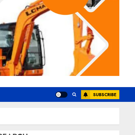
SUBSCRIBE