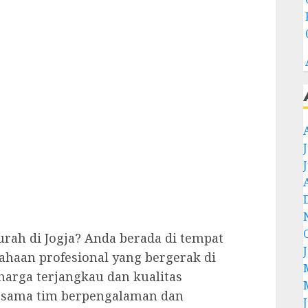
ah di Jogja? Anda berada di tempat
haan profesional yang bergerak di
arga terjangkau dan kualitas
ersama tim berpengalaman dan