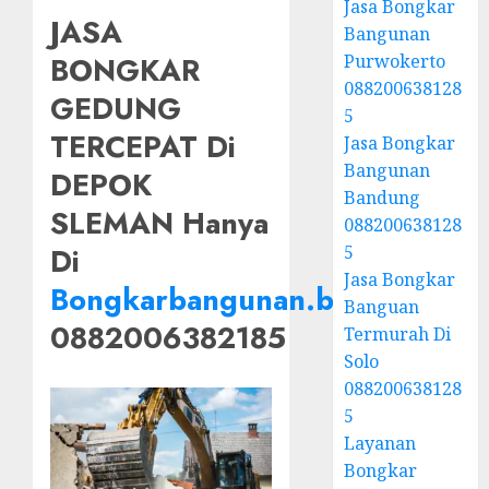
Jasa Bongkar
JASA
Bangunan
Purwokerto
BONGKAR
088200638128
GEDUNG
5
TERCEPAT Di
Jasa Bongkar
Bangunan
DEPOK
Bandung
SLEMAN Hanya
088200638128
5
Di
Jasa Bongkar
Bongkarbangunan.biz.id
Banguan
0882006382185
Termurah Di
Solo
088200638128
5
Layanan
Bongkar