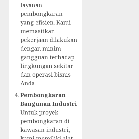
layanan
pembongkaran
yang efisien. Kami
memastikan
pekerjaan dilakukan
dengan minim
gangguan terhadap
lingkungan sekitar
dan operasi bisnis
Anda.
Pembongkaran
Bangunan Industri
Untuk proyek
pembongkaran di
kawasan industri,
kami memiliki alat