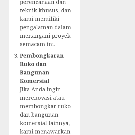
perencanaan dan
teknik khusus, dan
kami memiliki
pengalaman dalam
menangani proyek
semacam ini.
Pembongkaran
Ruko dan
Bangunan
Komersial
Jika Anda ingin
merenovasi atau
membongkar ruko
dan bangunan
komersial lainnya,
kami menawarkan