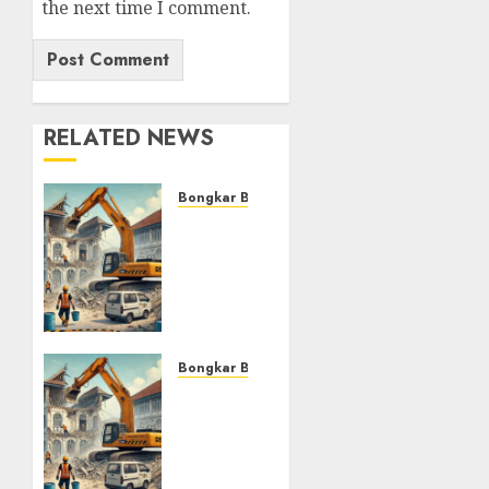
the next time I comment.
RELATED NEWS
Bongkar Bangunan Yogyakarta
JASA
BONGKAR
BANGUNAN
TERMURAH
DAN
TERCEPAT
Di
Bongkar Bangunan Yogyakarta
GONDOMANAN
JASA
JOGJAKARTA
BONGKAR
RUMAH
OCTOBER
TUA
8, 2024