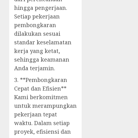
hingga pengerjaan.
Setiap pekerjaan
pembongkaran
dilakukan sesuai
standar keselamatan
kerja yang ketat,
sehingga keamanan
Anda terjamin.
3. **Pembongkaran
Cepat dan Efisien**
Kami berkomitmen
untuk merampungkan
pekerjaan tepat
waktu. Dalam setiap
proyek, efisiensi dan