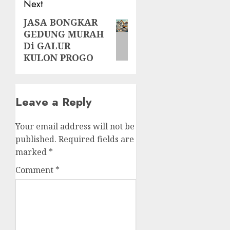
Next
JASA BONGKAR
Next
GEDUNG MURAH
post:
Di GALUR
KULON PROGO
Leave a Reply
Your email address will not be
published.
Required fields are
marked
*
Comment
*