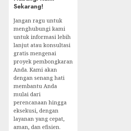
Sekarang!
Jangan ragu untuk
menghubungi kami
untuk informasi lebih
lanjut atau konsultasi
gratis mengenai
proyek pembongkaran
Anda. Kami akan
dengan senang hati
membantu Anda
mulai dari
perencanaan hingga
eksekusi, dengan
layanan yang cepat,
aman, dan efisien.