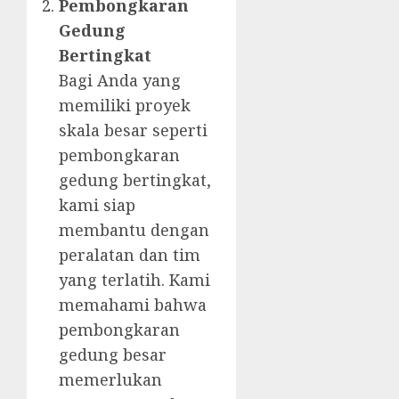
Pembongkaran
Gedung
Bertingkat
Bagi Anda yang
memiliki proyek
skala besar seperti
pembongkaran
gedung bertingkat,
kami siap
membantu dengan
peralatan dan tim
yang terlatih. Kami
memahami bahwa
pembongkaran
gedung besar
memerlukan