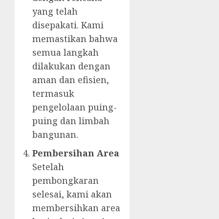
yang telah
disepakati. Kami
memastikan bahwa
semua langkah
dilakukan dengan
aman dan efisien,
termasuk
pengelolaan puing-
puing dan limbah
bangunan.
Pembersihan Area
Setelah
pembongkaran
selesai, kami akan
membersihkan area