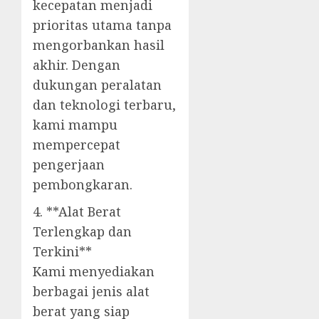
kecepatan menjadi
prioritas utama tanpa
mengorbankan hasil
akhir. Dengan
dukungan peralatan
dan teknologi terbaru,
kami mampu
mempercepat
pengerjaan
pembongkaran.
4. **Alat Berat
Terlengkap dan
Terkini**
Kami menyediakan
berbagai jenis alat
berat yang siap