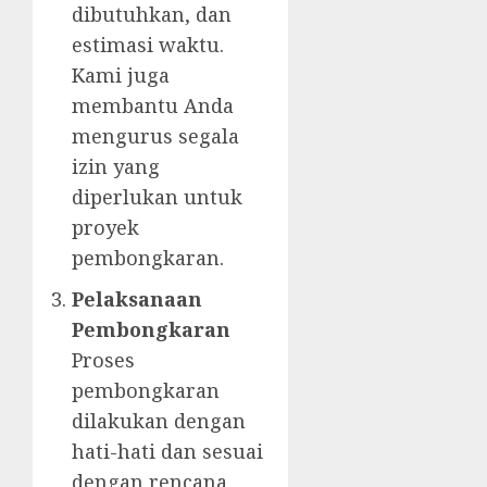
dibutuhkan, dan
estimasi waktu.
Kami juga
membantu Anda
mengurus segala
izin yang
diperlukan untuk
proyek
pembongkaran.
Pelaksanaan
Pembongkaran
Proses
pembongkaran
dilakukan dengan
hati-hati dan sesuai
dengan rencana