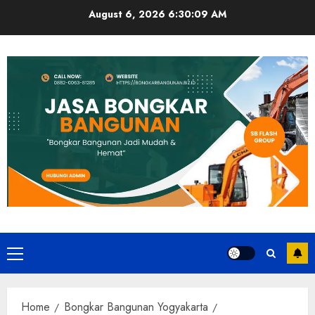
Skip
August 6, 2026
6:30:10 AM
to
content
Primary
Menu
Home
Bongkar Bangunan Yogyakarta