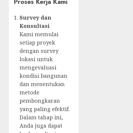
Proses Kerja Kami
Survey dan
Konsultasi
Kami memulai
setiap proyek
dengan survey
lokasi untuk
mengevaluasi
kondisi bangunan
dan menentukan
metode
pembongkaran
yang paling efektif.
Dalam tahap ini,
Anda juga dapat