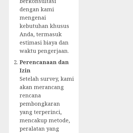
berkonsultasi
dengan kami
mengenai
kebutuhan khusus
Anda, termasuk
estimasi biaya dan
waktu pengerjaan.
Perencanaan dan
Izin
Setelah survey, kami
akan merancang
rencana
pembongkaran
yang terperinci,
mencakup metode,
peralatan yang