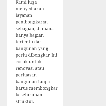
Kami juga
menyediakan
layanan
pembongkaran
sebagian, di mana
hanya bagian
tertentu dari
bangunan yang
perlu dibongkar. Ini
cocok untuk
renovasi atau
perluasan
bangunan tanpa
harus membongkar
keseluruhan
struktur.