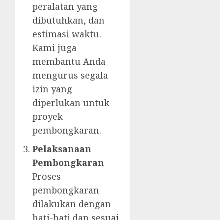
peralatan yang
dibutuhkan, dan
estimasi waktu.
Kami juga
membantu Anda
mengurus segala
izin yang
diperlukan untuk
proyek
pembongkaran.
Pelaksanaan
Pembongkaran
Proses
pembongkaran
dilakukan dengan
hati-hati dan sesuai