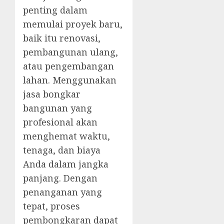
penting dalam
memulai proyek baru,
baik itu renovasi,
pembangunan ulang,
atau pengembangan
lahan. Menggunakan
jasa bongkar
bangunan yang
profesional akan
menghemat waktu,
tenaga, dan biaya
Anda dalam jangka
panjang. Dengan
penanganan yang
tepat, proses
pembongkaran dapat