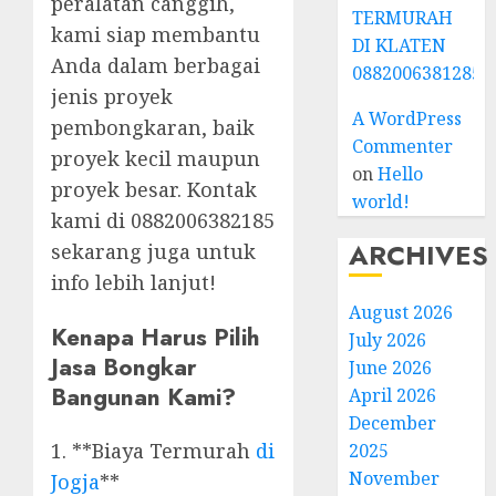
peralatan canggih,
TERMURAH
kami siap membantu
DI KLATEN
Anda dalam berbagai
0882006381285
jenis proyek
A WordPress
pembongkaran, baik
Commenter
proyek kecil maupun
on
Hello
proyek besar. Kontak
world!
kami di 0882006382185
ARCHIVES
sekarang juga untuk
info lebih lanjut!
August 2026
Kenapa Harus Pilih
July 2026
Jasa Bongkar
June 2026
Bangunan Kami?
April 2026
December
1. **Biaya Termurah
di
2025
November
Jogja
**