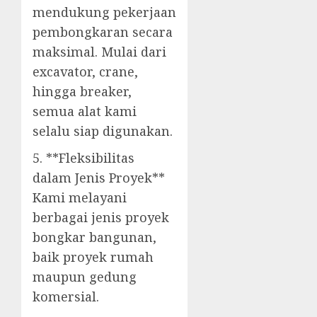
mendukung pekerjaan
pembongkaran secara
maksimal. Mulai dari
excavator, crane,
hingga breaker,
semua alat kami
selalu siap digunakan.
5. **Fleksibilitas
dalam Jenis Proyek**
Kami melayani
berbagai jenis proyek
bongkar bangunan,
baik proyek rumah
maupun gedung
komersial.