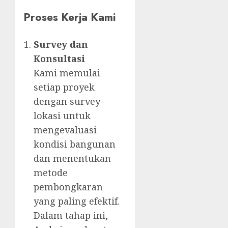
Proses Kerja Kami
Survey dan
Konsultasi
Kami memulai
setiap proyek
dengan survey
lokasi untuk
mengevaluasi
kondisi bangunan
dan menentukan
metode
pembongkaran
yang paling efektif.
Dalam tahap ini,