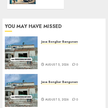
TERMURAH
0
DAN
TERCEPAT
Di TURI
SLEMAN
YOU MAY HAVE MISSED
OCTOBER
8, 2024
0
Jasa Bongkar Bangunan
Jasa Bongkar Bangunan
Termurah Di Surabaya
0882006381285
AUGUST 5, 2026
0
Jasa Bongkar Bangunan
Jasa Bongkar Bangunan
Purwokerto 0882006381285
AUGUST 5, 2026
0