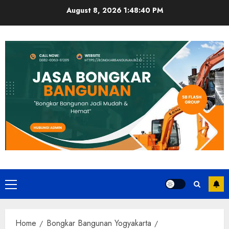
Skip
August 8, 2026
1:48:41 PM
to
content
Primary
Menu
Home
Bongkar Bangunan Yogyakarta