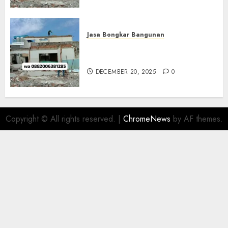
Jasa Bongkar Bangunan
Jasa Bongkar Bangunan
Sleman 0882006381285
DECEMBER 20, 2025
0
Copyright © All rights reserved.
|
ChromeNews
by AF themes.