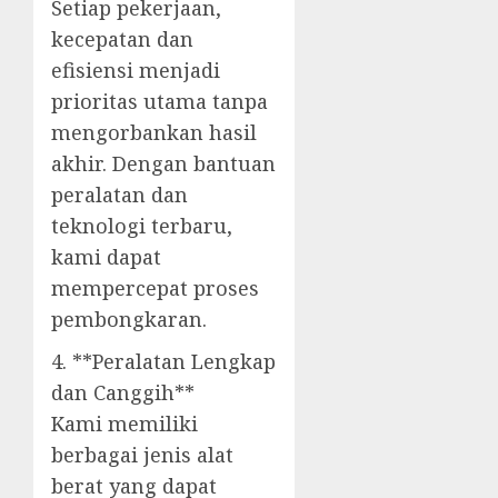
Setiap pekerjaan,
kecepatan dan
efisiensi menjadi
prioritas utama tanpa
mengorbankan hasil
akhir. Dengan bantuan
peralatan dan
teknologi terbaru,
kami dapat
mempercepat proses
pembongkaran.
4. **Peralatan Lengkap
dan Canggih**
Kami memiliki
berbagai jenis alat
berat yang dapat