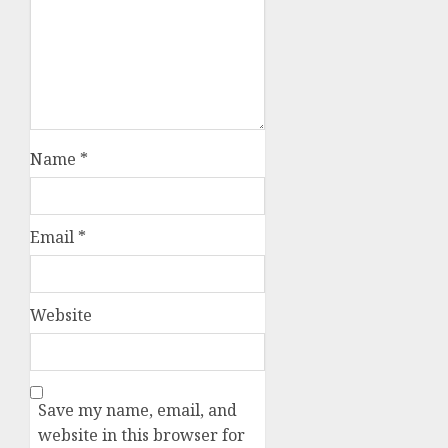
Name
*
Email
*
Website
Save my name, email, and
website in this browser for