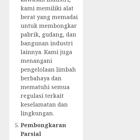
kami memiliki alat
berat yang memadai
untuk membongkar
pabrik, gudang, dan
bangunan industri
lainnya. Kami juga
menangani
pengelolaan limbah
berbahaya dan
mematuhi semua
regulasi terkait
keselamatan dan
lingkungan.
Pembongkaran
Parsial