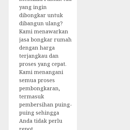
yang ingin
dibongkar untuk
dibangun ulang?
Kami menawarkan
jasa bongkar rumah
dengan harga
terjangkau dan
proses yang cepat.
Kami menangani
semua proses
pembongkaran,
termasuk
pembersihan puing-
puing sehingga
Anda tidak perlu
repot.