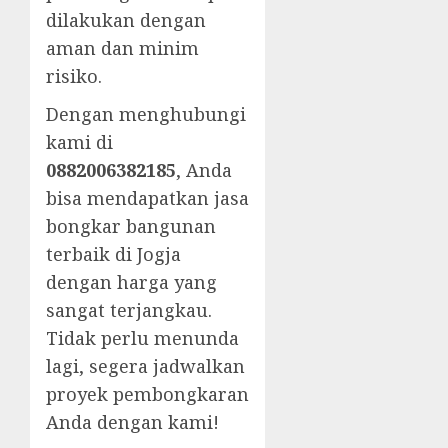
dilakukan dengan
aman dan minim
risiko.
Dengan menghubungi
kami di
0882006382185
, Anda
bisa mendapatkan jasa
bongkar bangunan
terbaik di Jogja
dengan harga yang
sangat terjangkau.
Tidak perlu menunda
lagi, segera jadwalkan
proyek pembongkaran
Anda dengan kami!