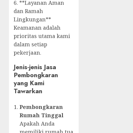
6. **Layanan Aman
dan Ramah
Lingkungan**
Keamanan adalah
prioritas utama kami
dalam setiap
pekerjaan.
Jenis-jenis Jasa
Pembongkaran
yang Kami
Tawarkan
Pembongkaran
Rumah Tinggal
Apakah Anda
memiliki rumah tua