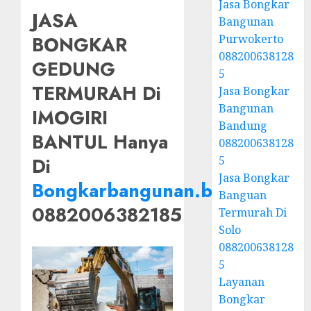
Jasa Bongkar
JASA
Bangunan
Purwokerto
BONGKAR
088200638128
GEDUNG
5
TERMURAH Di
Jasa Bongkar
Bangunan
IMOGIRI
Bandung
BANTUL Hanya
088200638128
5
Di
Jasa Bongkar
Bongkarbangunan.biz.id
Banguan
0882006382185
Termurah Di
Solo
088200638128
5
Layanan
Bongkar