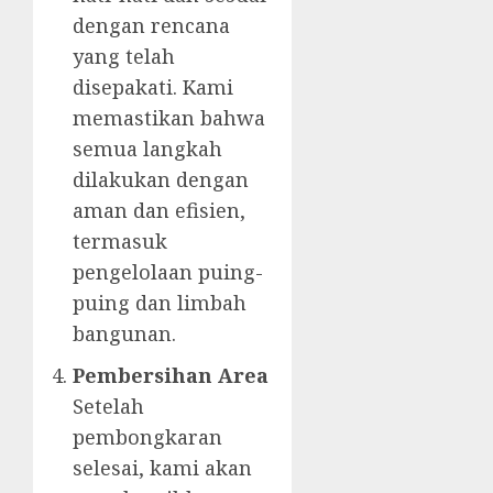
dengan rencana
yang telah
disepakati. Kami
memastikan bahwa
semua langkah
dilakukan dengan
aman dan efisien,
termasuk
pengelolaan puing-
puing dan limbah
bangunan.
Pembersihan Area
Setelah
pembongkaran
selesai, kami akan