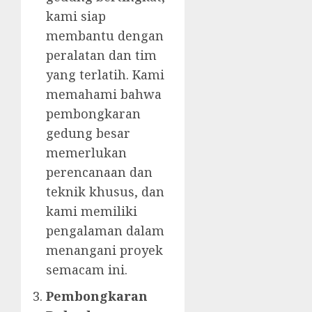
kami siap
membantu dengan
peralatan dan tim
yang terlatih. Kami
memahami bahwa
pembongkaran
gedung besar
memerlukan
perencanaan dan
teknik khusus, dan
kami memiliki
pengalaman dalam
menangani proyek
semacam ini.
Pembongkaran