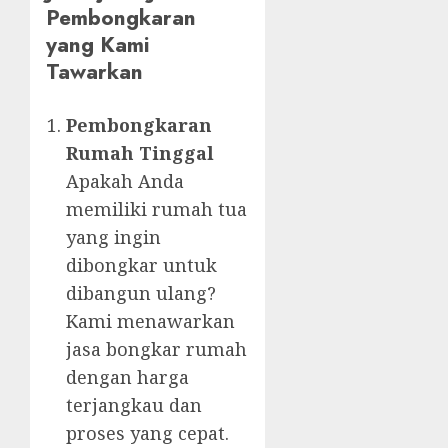
Pembongkaran
yang Kami
Tawarkan
Pembongkaran
Rumah Tinggal
Apakah Anda
memiliki rumah tua
yang ingin
dibongkar untuk
dibangun ulang?
Kami menawarkan
jasa bongkar rumah
dengan harga
terjangkau dan
proses yang cepat.