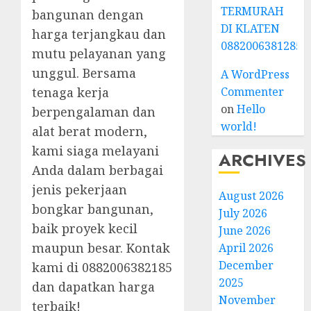
TERMURAH
bangunan dengan
DI KLATEN
harga terjangkau dan
0882006381285
mutu pelayanan yang
unggul. Bersama
A WordPress
Commenter
tenaga kerja
on
Hello
berpengalaman dan
world!
alat berat modern,
kami siaga melayani
ARCHIVES
Anda dalam berbagai
jenis pekerjaan
August 2026
bongkar bangunan,
July 2026
baik proyek kecil
June 2026
maupun besar. Kontak
April 2026
December
kami di 0882006382185
2025
dan dapatkan harga
November
terbaik!