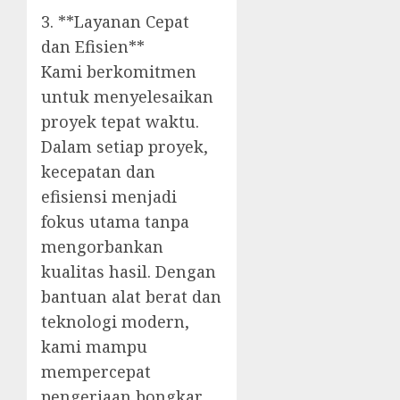
3. **Layanan Cepat
dan Efisien**
Kami berkomitmen
untuk menyelesaikan
proyek tepat waktu.
Dalam setiap proyek,
kecepatan dan
efisiensi menjadi
fokus utama tanpa
mengorbankan
kualitas hasil. Dengan
bantuan alat berat dan
teknologi modern,
kami mampu
mempercepat
pengerjaan bongkar