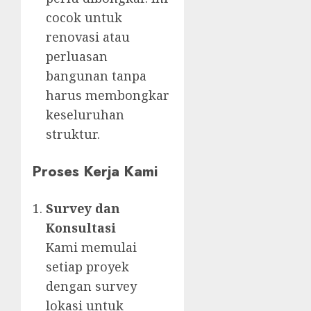
cocok untuk
renovasi atau
perluasan
bangunan tanpa
harus membongkar
keseluruhan
struktur.
Proses Kerja Kami
Survey dan
Konsultasi
Kami memulai
setiap proyek
dengan survey
lokasi untuk