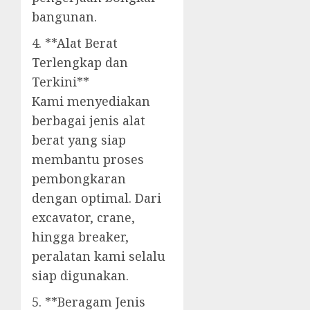
bangunan.
4. **Alat Berat
Terlengkap dan
Terkini**
Kami menyediakan
berbagai jenis alat
berat yang siap
membantu proses
pembongkaran
dengan optimal. Dari
excavator, crane,
hingga breaker,
peralatan kami selalu
siap digunakan.
5. **Beragam Jenis