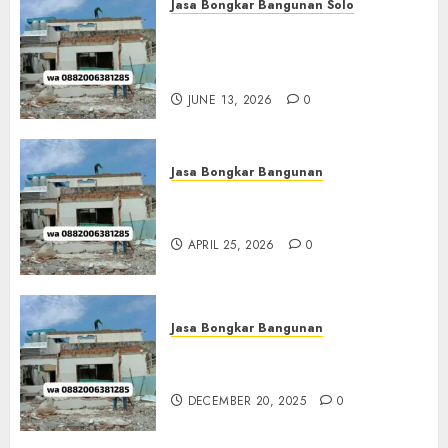
Jasa Bongkar Bangunan Solo
Jasa Bongkar Banguan
Termurah Di Solo
0882006381285
JUNE 13, 2026
0
Jasa Bongkar Bangunan
Layanan Bongkar Bangunan
Jogja 0882006281285
APRIL 25, 2026
0
Jasa Bongkar Bangunan
Jasa Bongkar Bangunan
Sleman 0882006381285
DECEMBER 20, 2025
0