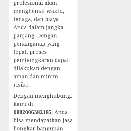
profesional akan
menghemat waktu,
tenaga, dan biaya
Anda dalam jangka
panjang. Dengan
penanganan yang
tepat, proses
pembongkaran dapat
dilakukan dengan
aman dan minim
risiko.
Dengan menghubungi
kami di
0882006382185
, Anda
bisa mendapatkan jasa
bongkar bangunan