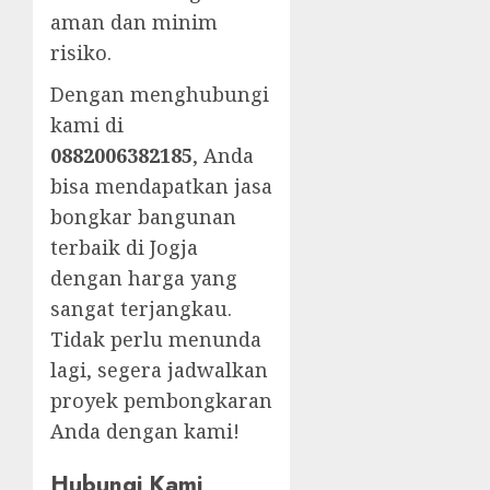
aman dan minim
risiko.
Dengan menghubungi
kami di
0882006382185
, Anda
bisa mendapatkan jasa
bongkar bangunan
terbaik di Jogja
dengan harga yang
sangat terjangkau.
Tidak perlu menunda
lagi, segera jadwalkan
proyek pembongkaran
Anda dengan kami!
Hubungi Kami