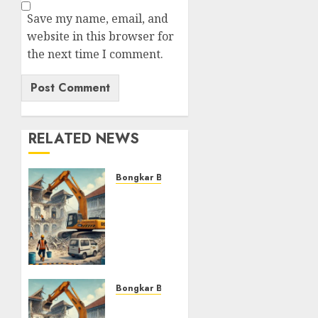
Save my name, email, and
website in this browser for
the next time I comment.
RELATED NEWS
Bongkar Bangunan Yogyakarta
JASA
BONGKAR
BANGUNAN
TERMURAH
DAN
TERCEPAT
Di
Bongkar Bangunan Yogyakarta
GONDOMANAN
JASA