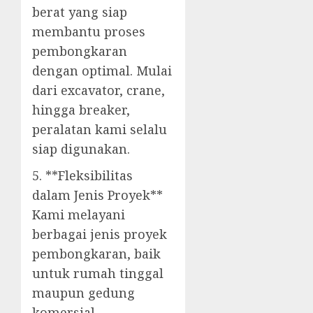
berat yang siap
membantu proses
pembongkaran
dengan optimal. Mulai
dari excavator, crane,
hingga breaker,
peralatan kami selalu
siap digunakan.
5. **Fleksibilitas
dalam Jenis Proyek**
Kami melayani
berbagai jenis proyek
pembongkaran, baik
untuk rumah tinggal
maupun gedung
komersial.