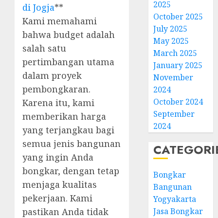
2025
di Jogja
**
October 2025
Kami memahami
July 2025
bahwa budget adalah
May 2025
salah satu
March 2025
pertimbangan utama
January 2025
dalam proyek
November
pembongkaran.
2024
October 2024
Karena itu, kami
September
memberikan harga
2024
yang terjangkau bagi
semua jenis bangunan
CATEGORI
yang ingin Anda
bongkar, dengan tetap
Bongkar
menjaga kualitas
Bangunan
pekerjaan. Kami
Yogyakarta
pastikan Anda tidak
Jasa Bongkar