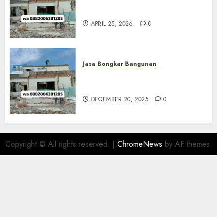
Layanan Bongkar Bangunan
Jogja 0882006281285
APRIL 25, 2026
0
Jasa Bongkar Bangunan
Jasa Bongkar Bangunan
Sleman 0882006381285
DECEMBER 20, 2025
0
Copyright © All rights reserved.
|
ChromeNews
by AF themes.