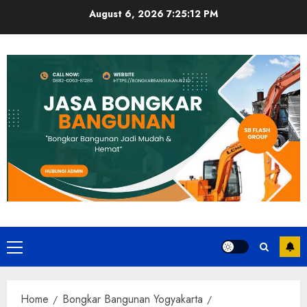
Skip
August 6, 2026
7:25:13 PM
to
content
Primary
Menu
Home
Bongkar Bangunan Yogyakarta