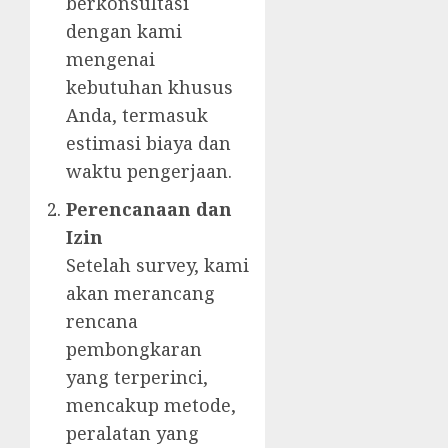
berkonsultasi
dengan kami
mengenai
kebutuhan khusus
Anda, termasuk
estimasi biaya dan
waktu pengerjaan.
Perencanaan dan
Izin
Setelah survey, kami
akan merancang
rencana
pembongkaran
yang terperinci,
mencakup metode,
peralatan yang