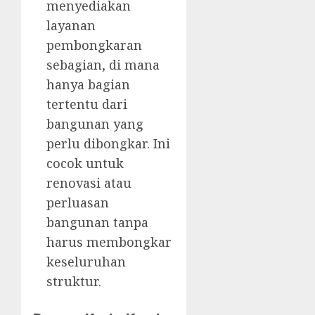
menyediakan
layanan
pembongkaran
sebagian, di mana
hanya bagian
tertentu dari
bangunan yang
perlu dibongkar. Ini
cocok untuk
renovasi atau
perluasan
bangunan tanpa
harus membongkar
keseluruhan
struktur.